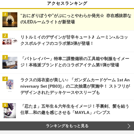
アクセスランキング
“おにぎりぼうや”がぷにっとやわらか発光☆ 存在感抜群な
のLEDルームライトが新登場
リトルミイのデザインが甘辛キュート♪ ムーミン×ルコッ
クスポルティフのコラボ第3弾が登場！
「パトレイバー」特車二課整備班の工具箱や制服をイメー
ジ！本格派ブランドとのコラボアイテム第1弾が登場
ラクスの浴衣姿が美しい♪ 「ガンダムカードゲーム 1st An
niversary Set [PB03]」の二次抽選が実施中！ ストフリが
デザインされたデッキケースやスリーブも
「忍たま」五年生＆六年生をイメージ！手裏剣、髪を結う
仕草…和の趣を感じさせる「MAYLA」パンプス
ランキングをもっと見る