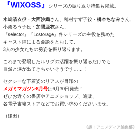
『WIXOSS』
シリーズの振り返り特集も掲載。
水嶋清衣役・
大西沙織
さん、穂村すず子役・
橋本ちなみ
さん、
小湊るう子役・
加隈亜衣
さん、
『selector』『Lostorage』各シリーズの主役を務めた
キャスト陣による鼎談をとおして、
3人の少女たちの勇姿を振り返ります。
これまで登場したルリグの活躍を振り返るだけでも
自然と涙が出てきちゃいそうです……！
セクシーな下着姿のリアスが目印の
メガミマガジン8月号
は6月30日発売！
ぜひお近くの書店やアニメショップ、通販、
各電子書籍ストアなどでお買い求めくださいませ。
（鎌田）
《超！アニメディア編集部》