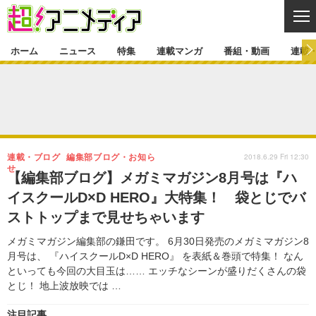
CL
ホーム
ニュース
特集
連載マンガ
番組・動画
連載
ニュース
ニュース一覧
アニメ
特集
ゲーム・アプリ
マンガ
特集一覧
カバー
連載マンガ
2018.6.29 Fri 12:30
連載・ブログ
編集部ブログ・お知ら
映画
音楽
インタビュー
レポート
連載マンガ一覧
連載一覧
せ
番組・動画
【編集部ブログ】メガミマガジン8月号は『ハ
グッズ
イベント
イスクールD×D HERO』大特集！ 袋とじでバ
ラキりす
番組・動画一覧
ラジオ
連載・ブログ
ストトップまで見せちゃいます
声優
コスプレ
動画
連載・ブログ一覧
コラム
メガミマガジン編集部の鎌田です。 6月30日発売のメガミマガジン8
舞台
新帝スタ
月号は、 『ハイスクールD×D HERO』 を表紙＆巻頭で特集！ なん
編集部ブログ・お知らせ
といっても今回の大目玉は…… エッチなシーンが盛りだくさんの袋
とじ！ 地上波放映では …
注目記事