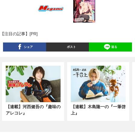
【注目の記事】[PR]
シェア
ポスト
送る
【連載】河西健吾の『趣味の
【連載】木島隆一の『一筆啓
アレコレ』
上』