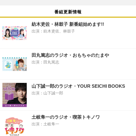
番組更新情報
紡木吏佐・林鼓子 新番組始めます!!
出演：紡木吏佐、林鼓子
田丸篤志のラジオ・おもちゃのたまや
出演：田丸篤志
山下誠一郎のラジオ・YOUR SEICHI BOOKS
出演：山下誠一郎
土岐隼一のラジオ・喫茶トキノワ
出演：土岐隼一