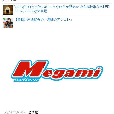
“おにぎりぼうや”がぷにっとやわらか発光☆ 存在感抜群なのLED
ルームライトが新登場
【連載】河西健吾の『趣味のアレコレ』
メガミマガジン
全 2 枚