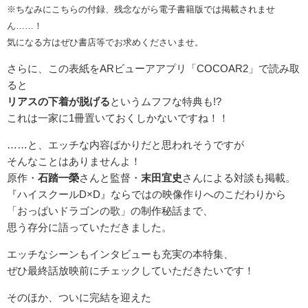
※ちなみにこちらの付録、残念ながら電子書籍版では掲載されませ
ん……！
気になる方はぜひ書店等でお求めくださいませ。
さらに、この表紙をARビューアアプリ「COCOAR2」で読み取
ると
リアスの下着が脱げる
というムフフな特典も!?
これは一家に1冊置いておくしかないですね！！
……と、エッチな内容ばかりだと思われそうですが
そんなことはありませんよ！
原作・
石踏一榮
さんと監督・
末田宜史
さんによる対談も掲載。
『ハイスクールD×D』ならではの映像作りへのこだわりから
「おっぱいドラゴンの歌」の制作秘話まで、
思う存分に語っていただきました。
エッチなシーンもインタビューも充実の本特集、
ぜひ最終話放映前にチェックしていただきたいです！
そのほか、ついに完結を迎えた