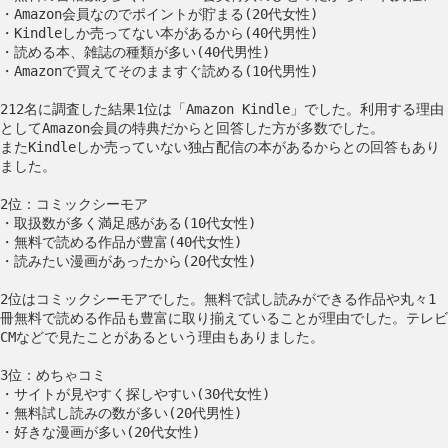
・Amazon会員なのでポイントが貯まる(20代女性)
・Kindleしか売ってない本があるから(40代男性)
・読める本、雑誌の種類が多い(40代男性)
・Amazonで買えてそのまますぐ読める(10代男性)
212名に調査した結果1位は「Amazon Kindle」でした。利用する理由
としてAmazon会員の特典だからと回答した方が多数でした。
またKindleしか売っていない独占配信の本があるからとの回答もあり
ました。
2位：コミックシーモア
・取扱数が多く満足感がある(10代女性)
・無料で読める作品が豊富(40代女性)
・読みたい漫画があったから(20代女性)
2位はコミックシーモアでした。無料で試し読みができる作品や丸々1
冊無料で読める作品も豊富に取り揃えていることが理由でした。テレビ
CMなどで見たことがあるという理由もありました。
3位：めちゃコミ
・サイトが見やすく探しやすい(30代女性)
・無料試し読みの数が多い(20代男性)
・好きな漫画が多い(20代女性)