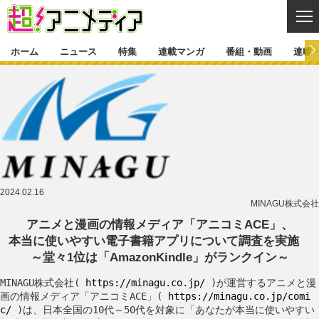
CL
ホーム
ニュース
特集
連載マンガ
番組・動画
連載
ニュース
ニュース一覧
アニメ
特集
ゲーム・アプリ
マンガ
特集一覧
カバー
連載マンガ
映画
音楽
インタビュー
レポート
連載マンガ一覧
連載一覧
番組・動画
2024.02.16
グッズ
イベント
ラキりす
番組・動画一覧
ラジオ
連載・ブログ
MINAGU株式会社
アニメと漫画の情報メディア「アニコミACE」、
声優
コスプレ
動画
連載・ブログ一覧
コラム
本当に使いやすい電子書籍アプリについて調査を実施
舞台
新帝スタ
～堂々1位は「AmazonKindle」がランクイン～
編集部ブログ・お知らせ
MINAGU株式会社(
https://minagu.co.jp/
)が運営するアニメと漫
画の情報メディア「アニコミACE」(
https://minagu.co.jp/comi
c/
)は、日本全国の10代～50代を対象に「あなたが本当に使いやすい