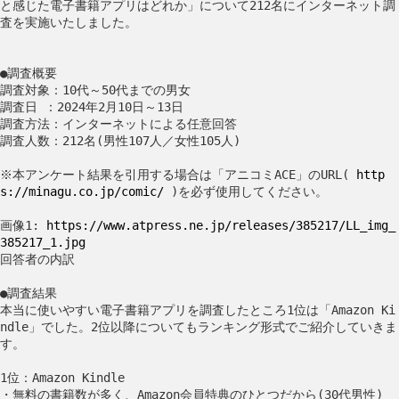
と感じた電子書籍アプリはどれか」について212名にインターネット調
査を実施いたしました。
●調査概要
調査対象：10代～50代までの男女
調査日 ：2024年2月10日～13日
調査方法：インターネットによる任意回答
調査人数：212名(男性107人／女性105人)
※本アンケート結果を引用する場合は「アニコミACE」のURL(
http
s://minagu.co.jp/comic/
)を必ず使用してください。
画像1:
https://www.atpress.ne.jp/releases/385217/LL_img_
385217_1.jpg
回答者の内訳
●調査結果
本当に使いやすい電子書籍アプリを調査したところ1位は「Amazon Ki
ndle」でした。2位以降についてもランキング形式でご紹介していきま
す。
1位：Amazon Kindle
・無料の書籍数が多く、Amazon会員特典のひとつだから(30代男性)