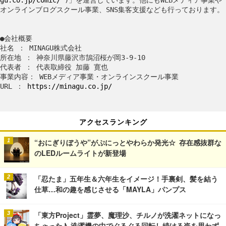
gu.co.jp/comic/
)」を運営しています。他にもWEBメディア事業や
オンラインブログスクール事業、SNS集客支援なども行っております。
●会社概要
社名 ： MINAGU株式会社
所在地 ： 神奈川県藤沢市鵠沼桜が岡3-9-10
代表者 ： 代表取締役 加藤 寛也
事業内容： WEBメディア事業・オンラインスクール事業
URL ：
https://minagu.co.jp/
アクセスランキング
“おにぎりぼうや”がぷにっとやわらか発光☆ 存在感抜群な
のLEDルームライトが新登場
「忍たま」五年生＆六年生をイメージ！手裏剣、髪を結う
仕草…和の趣を感じさせる「MAYLA」パンプス
「東方Project」霊夢、魔理沙、チルノが洗濯ネットになっ
ちゃった♪ 洗濯機の中でぐるぐる回転し続ける姿を思わず