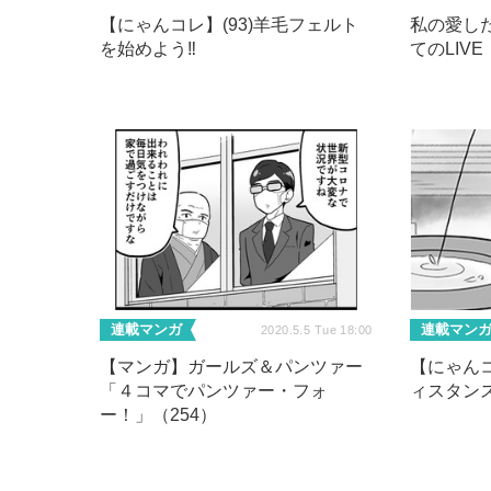
【にゃんコレ】(93)羊毛フェルト
私の愛し
を始めよう‼
てのLIVE
連載マンガ
連載マン
2020.5.5 Tue 18:00
【マンガ】ガールズ＆パンツァー
【にゃんコ
「４コマでパンツァー・フォ
ィスタン
ー！」（254）