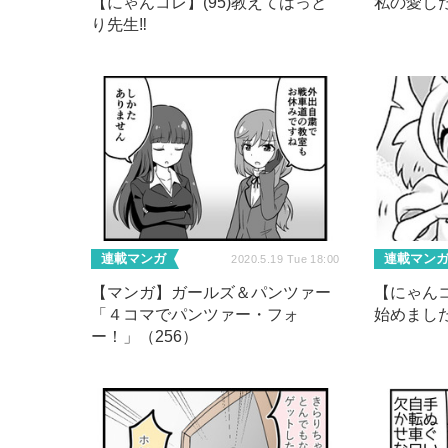
【にゃんコレ】(95)教えてはっと
私の愛し
り先生‼
連載マンガ
連載マン
2020.5.19 Tue 18:00
【マンガ】ガールズ＆パンツァー
【にゃんコ
「４コマでパンツァー・フォ
始めました
ー！」（256）