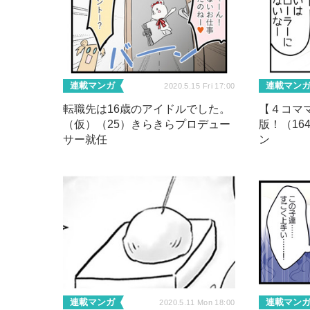
連載マンガ
連載マン
2020.5.15 Fri 17:00
転職先は16歳のアイドルでした。
【４コマ
（仮）（25）きらきらプロデュー
版！（16
サー就任
ン
連載マンガ
連載マン
2020.5.11 Mon 18:00