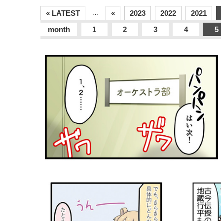
…
« LATEST
«
2023
2022
2021
month
1
2
3
4
5