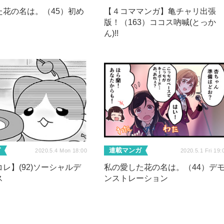
た花の名は。（45）初め
【４コママンガ】亀チャリ出張
版！（163）ココス吶喊(とっか
ん)!!
ガ
連載マンガ
2020.5.4 Mon 18:00
2020.5.1 Fri 19:
レ】(92)ソーシャルデ
私の愛した花の名は。（44）デ
ス
ンストレーション