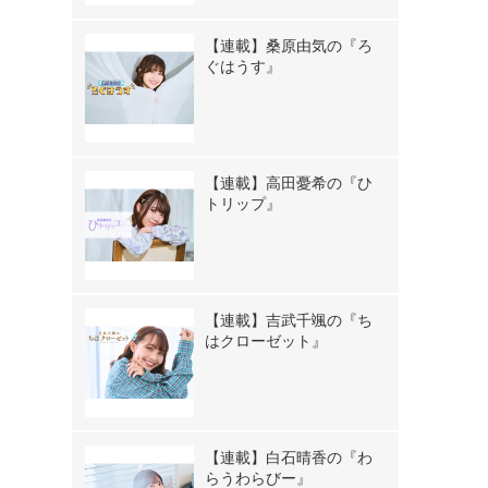
【連載】桑原由気の『ろ
ぐはうす』
【連載】高田憂希の『ひ
トリップ』
【連載】吉武千颯の『ち
はクローゼット』
【連載】白石晴香の『わ
らうわらびー』