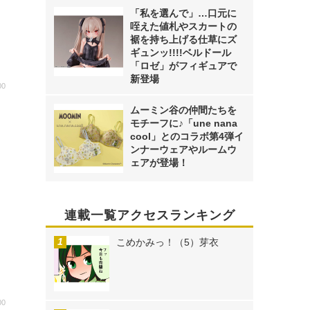
「私を選んで」…口元に
咥えた値札やスカートの
裾を持ち上げる仕草にズ
ギュンッ!!!!ベルドール
「ロゼ」がフィギュアで
新登場
00
ー
ムーミン谷の仲間たちを
モチーフに♪「une nana
cool」とのコラボ第4弾イ
ンナーウェアやルームウ
ェアが登場！
連載一覧アクセスランキング
こめかみっ！（5）芽衣
00