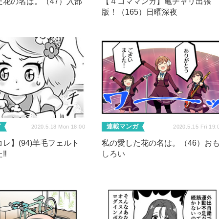
た花の名は。（47）入部
【４コママンガ】亀チャリ出張
版！（165）日曜深夜
ガ
連載マンガ
2020.5.18 Mon 18:00
2020.5.15 Fri 19:
レ】(94)羊毛フェルト
私の愛した花の名は。（46）お
‼
しろい