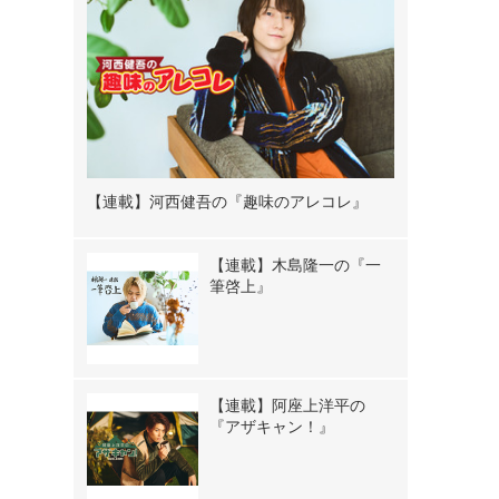
【連載】河西健吾の『趣味のアレコレ』
【連載】木島隆一の『一
筆啓上』
【連載】阿座上洋平の
『アザキャン！』