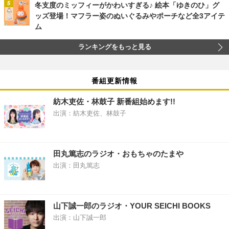
冬支度のミッフィーがかわいすぎる♪ 絵本「ゆきのひ」グ
ッズ登場！マフラー姿のぬいぐるみやポーチなど全3アイテ
ム
ランキングをもっと見る
番組更新情報
紡木吏佐・林鼓子 新番組始めます!!
出演：紡木吏佐、林鼓子
田丸篤志のラジオ・おもちゃのたまや
出演：田丸篤志
山下誠一郎のラジオ・YOUR SEICHI BOOKS
出演：山下誠一郎