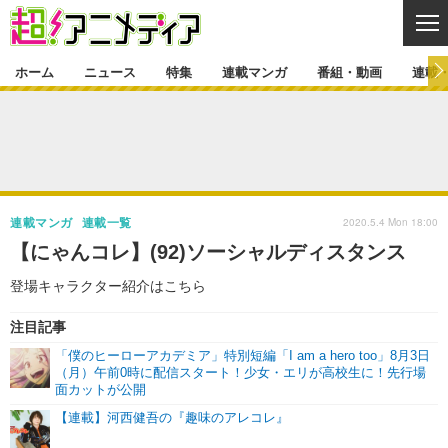
CL
ホーム
ニュース
特集
連載マンガ
番組・動画
連載
ニュース
ニュース一覧
アニメ
特集
ゲーム・アプリ
マンガ
特集一覧
カバー
連載マンガ
2020.5.4 Mon 18:00
連載マンガ
連載一覧
映画
音楽
インタビュー
レポート
連載マンガ一覧
連載一覧
番組・動画
【にゃんコレ】(92)ソーシャルディスタンス
グッズ
イベント
ラキりす
番組・動画一覧
ラジオ
連載・ブログ
登場キャラクター紹介はこちら
声優
コスプレ
動画
連載・ブログ一覧
コラム
注目記事
舞台
新帝スタ
「僕のヒーローアカデミア」特別短編「I am a hero too」8月3日
編集部ブログ・お知らせ
（月）午前0時に配信スタート！少女・エリが高校生に！先行場
面カットが公開
【連載】河西健吾の『趣味のアレコレ』