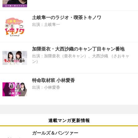
土岐隼一のラジオ・喫茶トキノワ
出演：土岐隼一
加隈亜衣・大西沙織のキャン丁目キャン番地
出演：加隈亜衣（亜衣キャン）、大西沙織 （さおキャ
ン）
特命取材班 小林愛香
出演：小林愛香
連載マンガ更新情報
ガールズ＆パンツァー