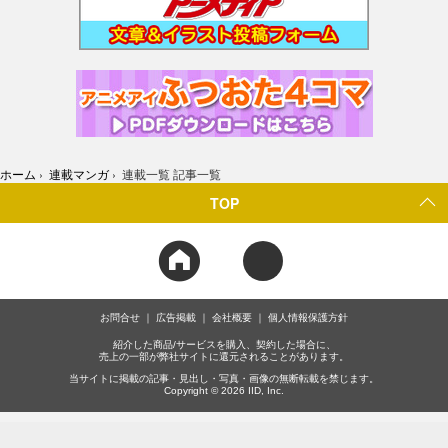
ホーム
›
連載マンガ
›
連載一覧 記事一覧
TOP
お問合せ
広告掲載
会社概要
個人情報保護方針
紹介した商品/サービスを購入、契約した場合に、
売上の一部が弊社サイトに還元されることがあります。
当サイトに掲載の記事・見出し・写真・画像の無断転載を禁じます。
Copyright © 2026 IID, Inc.