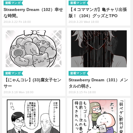
連載マンガ
連載マンガ
Strawberry Dream（102）幸せ
【４コママンガ】亀チャリ出張
な時間。
版！（104）グッズとTPO
2019.3.22 Fri 18:00
2019.3.20 Wed 18:00
連載マンガ
連載マンガ
【にゃんコレ】(33)腐女子セン
Strawberry Dream（101）メン
サー
タルの弱さ。
2019.3.18 Mon 18:00
2019.3.15 Fri 18:00