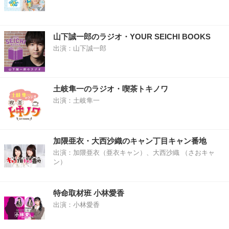
山下誠一郎のラジオ・YOUR SEICHI BOOKS
出演：山下誠一郎
土岐隼一のラジオ・喫茶トキノワ
出演：土岐隼一
加隈亜衣・大西沙織のキャン丁目キャン番地
出演：加隈亜衣（亜衣キャン）、大西沙織 （さおキャ
ン）
特命取材班 小林愛香
出演：小林愛香