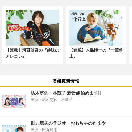
【連載】河西健吾の『趣味の
【連載】木島隆一の『一筆啓
アレコレ』
上』
番組更新情報
紡木吏佐・林鼓子 新番組始めます!!
出演：紡木吏佐、林鼓子
田丸篤志のラジオ・おもちゃのたまや
出演：田丸篤志