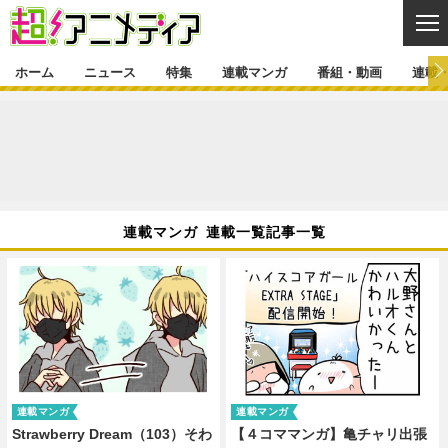
CL
ホーム
ニュース
特集
連載マンガ
番組・動画
連載
ニュース
ニュース一覧
アニメ
特集
ゲーム・アプリ
マンガ
特集一覧
カバー
連載マンガ
連載マンガ 連載一覧記事一覧
映画
音楽
インタビュー
レポート
連載マンガ一覧
連載一覧
番組・動画
グッズ
イベント
ラキりす
番組・動画一覧
ラジオ
連載・ブログ
声優
コスプレ
動画
連載・ブログ一覧
コラム
舞台
新帝スタ
編集部ブログ・お知らせ
連載マンガ
連載マンガ
Strawberry Dream（103）そわ
【４コママンガ】亀チャリ出張