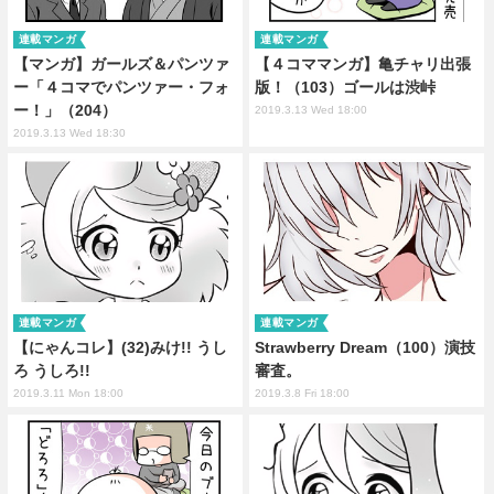
連載マンガ
連載マンガ
【マンガ】ガールズ＆パンツァ
【４コママンガ】亀チャリ出張
ー「４コマでパンツァー・フォ
版！（103）ゴールは渋峠
ー！」（204）
2019.3.13 Wed 18:00
2019.3.13 Wed 18:30
連載マンガ
連載マンガ
【にゃんコレ】(32)みけ!! うし
Strawberry Dream（100）演技
ろ うしろ!!
審査。
2019.3.11 Mon 18:00
2019.3.8 Fri 18:00