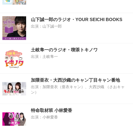
山下誠一郎のラジオ・YOUR SEICHI BOOKS
出演：山下誠一郎
土岐隼一のラジオ・喫茶トキノワ
出演：土岐隼一
加隈亜衣・大西沙織のキャン丁目キャン番地
出演：加隈亜衣（亜衣キャン）、大西沙織 （さおキャ
ン）
特命取材班 小林愛香
出演：小林愛香