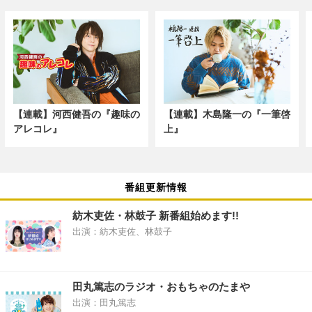
【連載】河西健吾の『趣味の
【連載】木島隆一の『一筆啓
アレコレ』
上』
番組更新情報
紡木吏佐・林鼓子 新番組始めます!!
出演：紡木吏佐、林鼓子
田丸篤志のラジオ・おもちゃのたまや
出演：田丸篤志