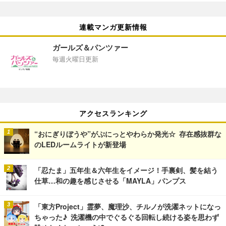
連載マンガ更新情報
ガールズ＆パンツァー
毎週火曜日更新
アクセスランキング
“おにぎりぼうや”がぷにっとやわらか発光☆ 存在感抜群な
のLEDルームライトが新登場
「忍たま」五年生＆六年生をイメージ！手裏剣、髪を結う
仕草…和の趣を感じさせる「MAYLA」パンプス
「東方Project」霊夢、魔理沙、チルノが洗濯ネットになっ
ちゃった♪ 洗濯機の中でぐるぐる回転し続ける姿を思わず