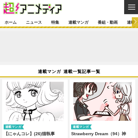
CL
ホーム
ニュース
特集
連載マンガ
番組・動画
連載
ニュース
ニュース一覧
アニメ
特集
ゲーム・アプリ
マンガ
特集一覧
カバー
連載マンガ
連載マンガ 連載一覧記事一覧
映画
音楽
インタビュー
レポート
連載マンガ一覧
連載一覧
番組・動画
グッズ
イベント
ラキりす
番組・動画一覧
ラジオ
連載・ブログ
声優
コスプレ
動画
連載・ブログ一覧
コラム
舞台
新帝スタ
編集部ブログ・お知らせ
連載マンガ
連載マンガ
【にゃんコレ】(26)猫執事
Strawberry Dream（94）神