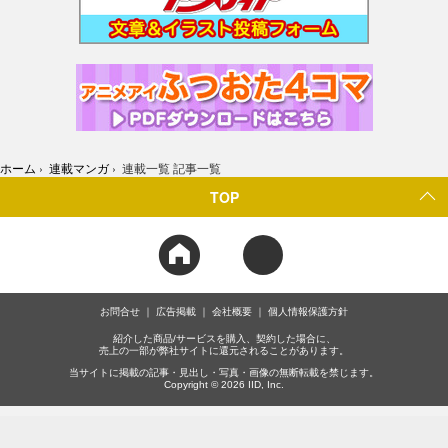
ホーム
›
連載マンガ
›
連載一覧 記事一覧
TOP
お問合せ
広告掲載
会社概要
個人情報保護方針
紹介した商品/サービスを購入、契約した場合に、
売上の一部が弊社サイトに還元されることがあります。
当サイトに掲載の記事・見出し・写真・画像の無断転載を禁じます。
Copyright © 2026 IID, Inc.