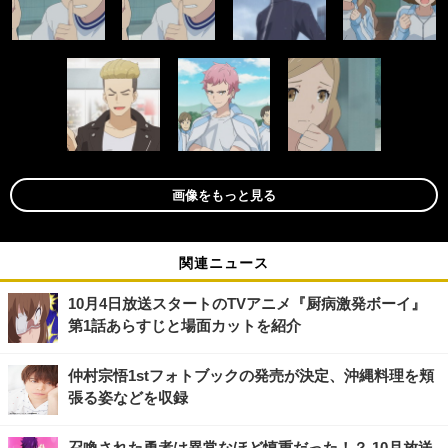
画像をもっと見る
関連ニュース
10月4日放送スタートのTVアニメ『厨病激発ボーイ』
第1話あらすじと場面カットを紹介
仲村宗悟1stフォトブックの発売が決定、沖縄料理を頬
張る姿などを収録
召喚された勇者は異常なほど慎重だった！？ 10月放送