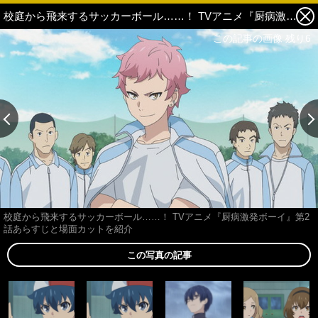
校庭から飛来するサッカーボール……！ TVアニメ『厨病激発ボーイ』第2話あらすじと場面カットを紹介 6枚目の写真・画像
この記事の画像 残り6
校庭から飛来するサッカーボール……！ TVアニメ『厨病激発ボーイ』第2
話あらすじと場面カットを紹介
この写真の記事