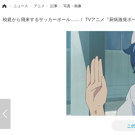
›
ニュース
›
アニメ
›
記事
›
写真・画像
校庭から飛来するサッカーボール……！ TVアニメ『厨病激発ボ
こ