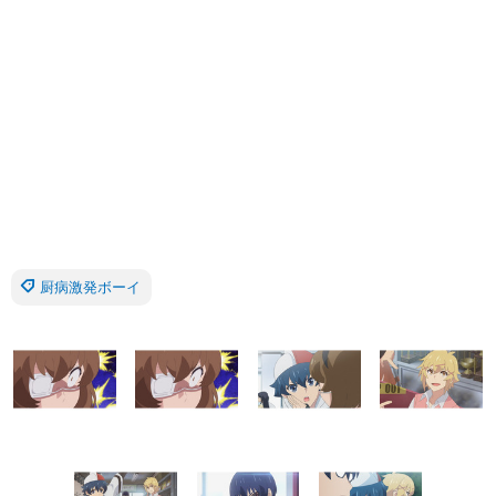
厨病激発ボーイ