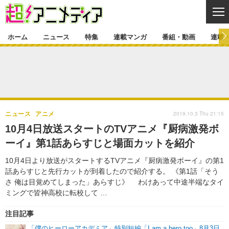
CL
ホーム
ニュース
特集
連載マンガ
番組・動画
連載
ニュース
ニュース一覧
アニメ
特集
ゲーム・アプリ
マンガ
特集一覧
カバー
連載マンガ
2019.10.3 Thu 21:15
ニュース
アニメ
映画
音楽
インタビュー
レポート
連載マンガ一覧
連載一覧
番組・動画
10月4日放送スタートのTVアニメ『厨病激発ボ
グッズ
イベント
ーイ』第1話あらすじと場面カットを紹介
ラキりす
番組・動画一覧
ラジオ
連載・ブログ
10月4日より放送がスタートするTVアニメ『厨病激発ボーイ』の第1
声優
コスプレ
動画
連載・ブログ一覧
コラム
話あらすじと先行カットが到着したので紹介する。 《第1話「そう
舞台
新帝スタ
さ 俺は目覚めてしまった」あらすじ》 わけあって中途半端なタイ
編集部ブログ・お知らせ
ミングで皆神高校に転校して …
注目記事
「僕のヒーローアカデミア」特別短編「I am a hero too」8月3日