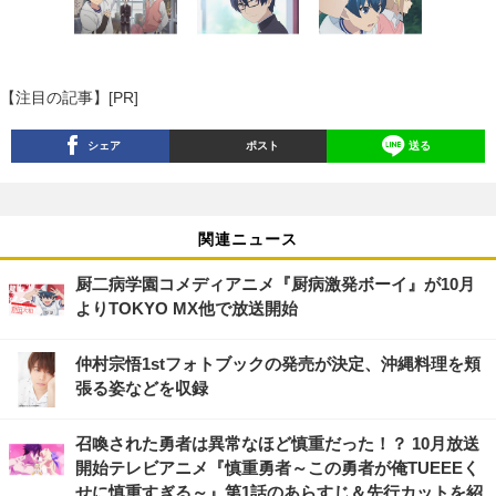
【注目の記事】[PR]
シェア
ポスト
送る
関連ニュース
厨二病学園コメディアニメ『厨病激発ボーイ』が10月
よりTOKYO MX他で放送開始
仲村宗悟1stフォトブックの発売が決定、沖縄料理を頬
張る姿などを収録
召喚された勇者は異常なほど慎重だった！？ 10月放送
開始テレビアニメ『慎重勇者～この勇者が俺TUEEEく
せに慎重すぎる～』第1話のあらすじ＆先行カットを紹