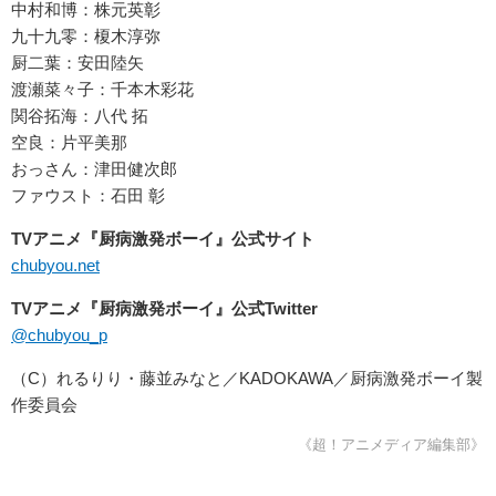
中村和博：株元英彰
九十九零：榎木淳弥
厨二葉：安田陸矢
渡瀬菜々子：千本木彩花
関谷拓海：八代 拓
空良：片平美那
おっさん：津田健次郎
ファウスト：石田 彰
TVアニメ『厨病激発ボーイ』公式サイト
chubyou.net
TVアニメ『厨病激発ボーイ』公式Twitter
@chubyou_p
（C）れるりり・藤並みなと／KADOKAWA／厨病激発ボーイ製
作委員会
《超！アニメディア編集部》