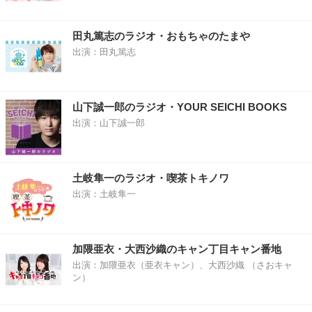
田丸篤志のラジオ・おもちゃのたまや
出演：田丸篤志
山下誠一郎のラジオ・YOUR SEICHI BOOKS
出演：山下誠一郎
土岐隼一のラジオ・喫茶トキノワ
出演：土岐隼一
加隈亜衣・大西沙織のキャン丁目キャン番地
出演：加隈亜衣（亜衣キャン）、大西沙織 （さおキャ
ン）