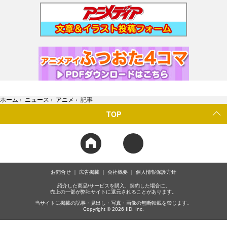
ホーム
›
ニュース
›
アニメ
›
記事
TOP
お問合せ
広告掲載
会社概要
個人情報保護方針
紹介した商品/サービスを購入、契約した場合に、
売上の一部が弊社サイトに還元されることがあります。
当サイトに掲載の記事・見出し・写真・画像の無断転載を禁じます。
Copyright © 2026 IID, Inc.