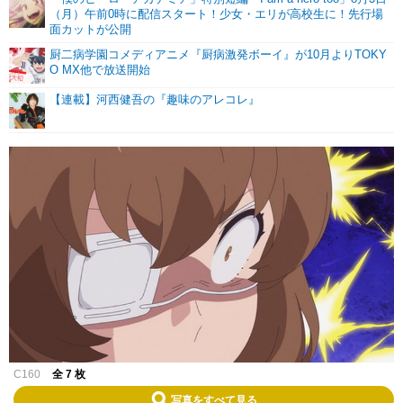
（月）午前0時に配信スタート！少女・エリが高校生に！先行場
面カットが公開
厨二病学園コメディアニメ『厨病激発ボーイ』が10月よりTOKY
O MX他で放送開始
【連載】河西健吾の『趣味のアレコレ』
C160
全 7 枚
写真をすべて見る