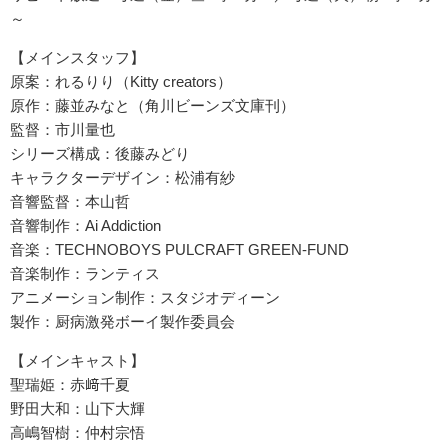
～
【メインスタッフ】
原案：れるりり（Kitty creators）
原作：藤並みなと（角川ビーンズ文庫刊）
監督：市川量也
シリーズ構成：後藤みどり
キャラクターデザイン：松浦有紗
音響監督：本山哲
音響制作：Ai Addiction
音楽：TECHNOBOYS PULCRAFT GREEN-FUND
音楽制作：ランティス
アニメーション制作：スタジオディーン
製作：厨病激発ボーイ製作委員会
【メインキャスト】
聖瑞姫：赤﨑千夏
野田大和：山下大輝
高嶋智樹：仲村宗悟