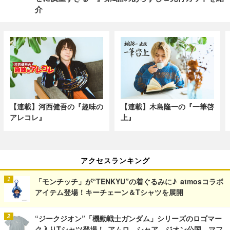
介
【連載】河西健吾の『趣味の
【連載】木島隆一の『一筆啓
アレコレ』
上』
アクセスランキング
「モンチッチ」が“TENKYU”の着ぐるみに♪ atmosコラボ
アイテム登場！キーチェーン＆Tシャツを展開
“ジークジオン”「機動戦士ガンダム」シリーズのロゴマー
ク入りTシャツ登場！ アムロ、シャア、ジオン公国、マフ