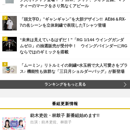
ティーのマークをさり気なくアピール
「頭文字D」“ギャンギャン”を大胆デザイン!! AE86＆RX-
7の名シーンを立体刺繍で表現したTシャツ登場
“未来は見えているはずだ！”「RG 1/144 ウイングガンダ
ムゼロ」の抽選販売が受付中！ ウイングバインダーにRG
ならではのギミックを搭載
「ムーミン」リトルミイの刺繍×水玉柄で大人可愛さをプラ
ス♪ 機能性も抜群な「三日月ショルダーバッグ」が新登場
ランキングをもっと見る
番組更新情報
紡木吏佐・林鼓子 新番組始めます!!
出演：紡木吏佐、林鼓子