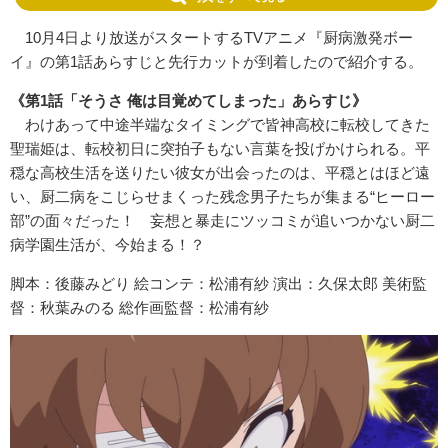
10月4日より放送がスタートするTVアニメ『厨病激発ボー
イ』の第1話あらすじと先行カットが到着したので紹介する。
《第1話「そうさ 俺は目覚めてしまった」あらすじ》
わけあって中途半端なタイミングで皆神高校に転校してきた
聖瑞姫は、転校初日に突拍子もない言葉を投げかけられる。平
穏な高校生活を送りたい彼女が出会ったのは、平穏とはほど遠
い、厨二病をこじらせまくった残念男子たちが集まる“ヒーロー
部”の面々だった！ 妄想と暴走にツッコミが追いつかない厨二
病学園生活が、今始まる！？
脚本：後藤みどり 絵コンテ：松浦有紗 演出：久保太郎 美術監
督：秋葉みのる 総作画監督：松浦有紗