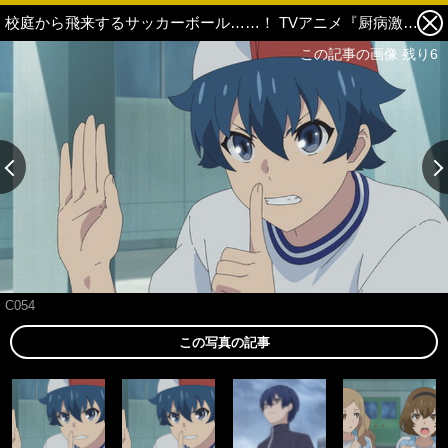
校庭から飛来するサッカーボール……！ TVアニメ『厨病激発ボーイ』第2話あらすじと場面カットを紹介 1枚目の写真・画像
この記事の画像 残り6
C054
この写真の記事