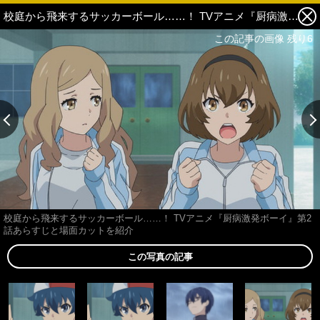
校庭から飛来するサッカーボール……！ TVアニメ『厨病激発ボーイ』第2話あらすじと場面カットを紹介 4枚目の写真・画像
この記事の画像 残り6
校庭から飛来するサッカーボール……！ TVアニメ『厨病激発ボーイ』第2
話あらすじと場面カットを紹介
この写真の記事