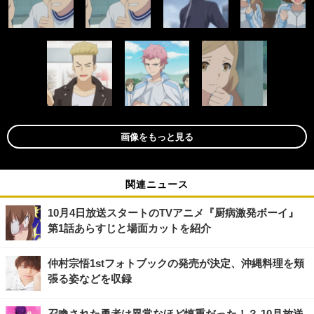
画像をもっと見る
関連ニュース
10月4日放送スタートのTVアニメ『厨病激発ボーイ』
第1話あらすじと場面カットを紹介
仲村宗悟1stフォトブックの発売が決定、沖縄料理を頬
張る姿などを収録
召喚された勇者は異常なほど慎重だった！？ 10月放送