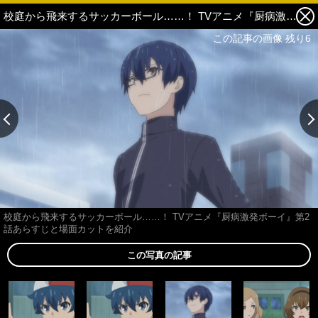
校庭から飛来するサッカーボール……！ TVアニメ『厨病激発ボーイ』第2話あらすじと場面カットを紹介 3枚目の写真・画像
この記事の画像 残り6
校庭から飛来するサッカーボール……！ TVアニメ『厨病激発ボーイ』第2
話あらすじと場面カットを紹介
この写真の記事