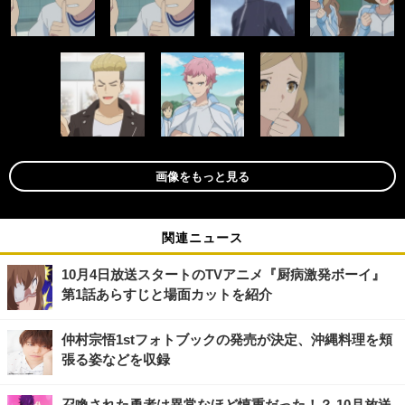
画像をもっと見る
関連ニュース
10月4日放送スタートのTVアニメ『厨病激発ボーイ』
第1話あらすじと場面カットを紹介
仲村宗悟1stフォトブックの発売が決定、沖縄料理を頬
張る姿などを収録
召喚された勇者は異常なほど慎重だった！？ 10月放送