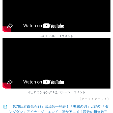
CUTIE STREETコメント
ボカロランキング 1位 バルーン コメント
《アニメ！アニメ！》
「第76回紅白歌合戦」出場歌手発表！「鬼滅の刃」LiSAや「ダ
ンダダン」アイナ・ジ・エンド…ほかアニメ主題歌の担当歌手