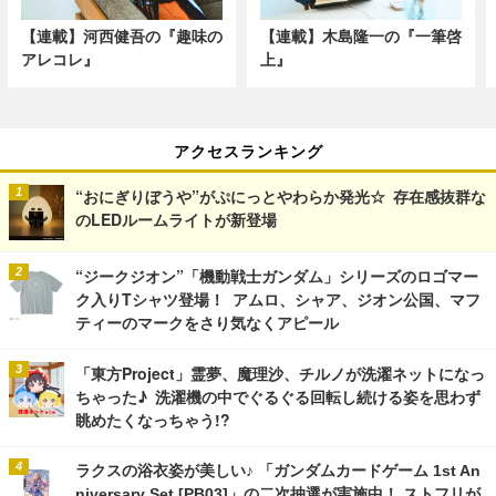
【連載】河西健吾の『趣味の
【連載】木島隆一の『一筆啓
アレコレ』
上』
アクセスランキング
“おにぎりぼうや”がぷにっとやわらか発光☆ 存在感抜群な
のLEDルームライトが新登場
“ジークジオン”「機動戦士ガンダム」シリーズのロゴマー
ク入りTシャツ登場！ アムロ、シャア、ジオン公国、マフ
ティーのマークをさり気なくアピール
「東方Project」霊夢、魔理沙、チルノが洗濯ネットになっ
ちゃった♪ 洗濯機の中でぐるぐる回転し続ける姿を思わず
眺めたくなっちゃう!?
ラクスの浴衣姿が美しい♪ 「ガンダムカードゲーム 1st An
niversary Set [PB03]」の二次抽選が実施中！ ストフリが