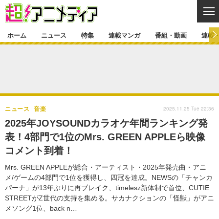
CL
ホーム
ニュース
特集
連載マンガ
番組・動画
連載
ニュース
ニュース一覧
アニメ
特集
ゲーム・アプリ
マンガ
特集一覧
カバー
連載マンガ
2025.11.25 Tue 22:36
ニュース
音楽
映画
音楽
インタビュー
レポート
連載マンガ一覧
連載一覧
番組・動画
2025年JOYSOUNDカラオケ年間ランキング発
グッズ
イベント
表！4部門で1位のMrs. GREEN APPLEら映像
ラキりす
番組・動画一覧
ラジオ
連載・ブログ
コメント到着！
声優
コスプレ
動画
連載・ブログ一覧
コラム
Mrs. GREEN APPLEが総合・アーティスト・2025年発売曲・アニ
舞台
新帝スタ
メ/ゲームの4部門で1位を獲得し、四冠を達成。NEWSの「チャンカ
編集部ブログ・お知らせ
パーナ」が13年ぶりに再ブレイク、timelesz新体制で首位、CUTIE
STREETがZ世代の支持を集める。サカナクションの「怪獣」がアニ
メソング1位、back n…