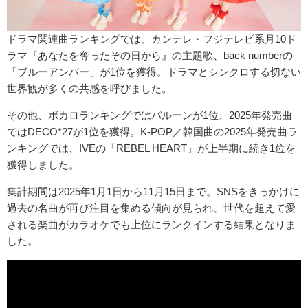
ドラマ関連曲ランキングでは、カンテレ・フジテレビ系月10ド
ラマ『あなたを奪ったその日から』の主題歌、back numberの
「ブルーアンバー」が1位を獲得。ドラマとシンクロする切ない
世界観が多くの共感を呼びました。
その他、ボカロランキングではバルーンが1位、2025年発売曲
ではDECO*27が1位を獲得。K-POP／韓国曲の2025年発売曲ラ
ンキングでは、IVEの「REBEL HEART」が上半期に続き1位を
獲得しました。
集計期間は2025年1月1日から11月15日まで。SNSをきっかけに
過去の名曲が再び注目を集める傾向が見られ、世代を超えて愛
される楽曲がカラオケでも上位にランクインする結果となりま
した。