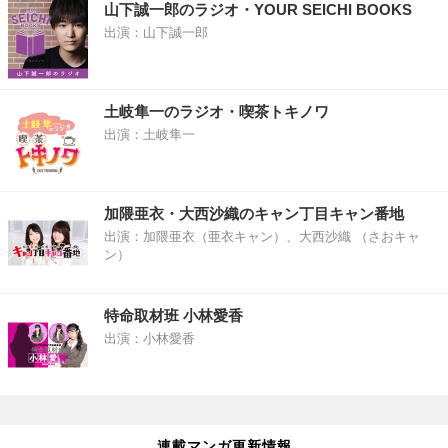
山下誠一郎のラジオ・YOUR SEICHI BOOKS
出演：山下誠一郎
土岐隼一のラジオ・喫茶トキノワ
出演：土岐隼一
加隈亜衣・大西沙織のキャン丁目キャン番地
出演：加隈亜衣（亜衣キャン）、大西沙織 （さおキャ
ン）
特命取材班 小林愛香
出演：小林愛香
連載マンガ更新情報