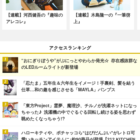
【連載】河西健吾の『趣味の
【連載】木島隆一の『一筆啓
アレコレ』
上』
アクセスランキング
“おにぎりぼうや”がぷにっとやわらか発光☆ 存在感抜群な
のLEDルームライトが新登場
「忍たま」五年生＆六年生をイメージ！手裏剣、髪を結う
仕草…和の趣を感じさせる「MAYLA」パンプス
「東方Project」霊夢、魔理沙、チルノが洗濯ネットになっ
ちゃった♪ 洗濯機の中でぐるぐる回転し続ける姿を思わず
眺めたくなっちゃう!?
ハローキティや、ポチャッコら“はぴだんぶい”がレトロ可
愛いキッチンアイテムに♪約90商品が登場【212 KITCHEN