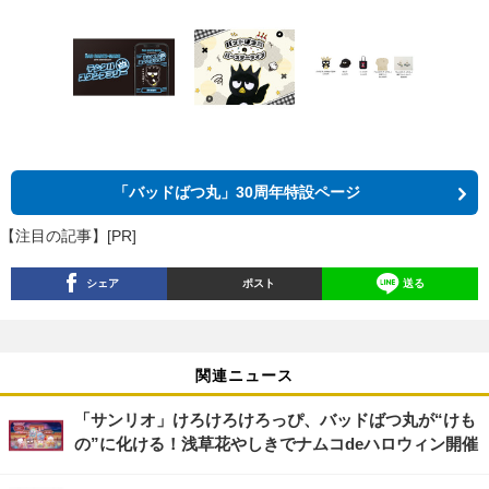
「バッドばつ丸」30周年特設ページ
【注目の記事】[PR]
シェア
ポスト
送る
関連ニュース
「サンリオ」けろけろけろっぴ、バッドばつ丸が“けも
の”に化ける！浅草花やしきでナムコdeハロウィン開催