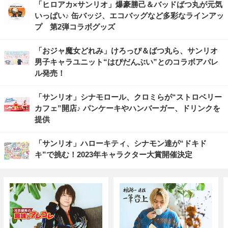
「ヒロアカ×サンリオ」爆豪勝己＆バッドばつ丸が元気
いっぱい♪ 缶バッジ、エコバッグなど多彩なラインアッ
プ 第2弾コラボグッズ
「おジャ魔女どれみ」けろっぴ＆ばつ丸ら、サンリオ
男子キャラユニット“はぴだんぶい”とのコラボアパレ
ル発売！
「サンリオ」シナモロール、クロミらが“ストロベリー
カフェ”開店♪ パンケーキやハンバーガー、ドリンクを
提供
「サンリオ」ハローキティ、シナモン達が“ドキド
キ”で挑む！2023年キャラクター大賞開催決定