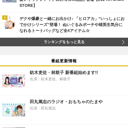
STORE】
デクや爆豪と一緒にお出かけ♪ 「ヒロアカ」“いっしょにお
でかけシリーズ”登場！ ぬいぐるみポーチや雄英生気分に
なれるトートバッグなど全4アイテム☆
ランキングをもっと見る
番組更新情報
紡木吏佐・林鼓子 新番組始めます!!
出演：紡木吏佐、林鼓子
田丸篤志のラジオ・おもちゃのたまや
出演：田丸篤志