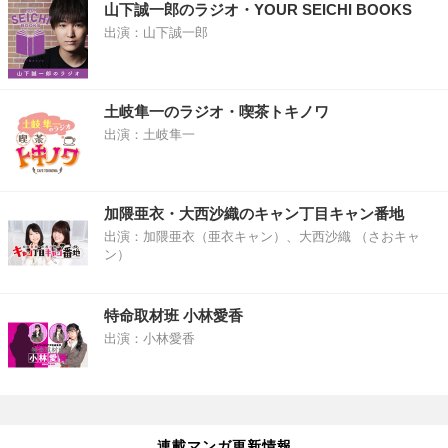
山下誠一郎のラジオ・YOUR SEICHI BOOKS
出演：山下誠一郎
土岐隼一のラジオ・喫茶トキノワ
出演：土岐隼一
加隈亜衣・大西沙織のキャン丁目キャン番地
出演：加隈亜衣（亜衣キャン）、大西沙織 （さおキャ
ン）
特命取材班 小林愛香
出演：小林愛香
連載マンガ更新情報