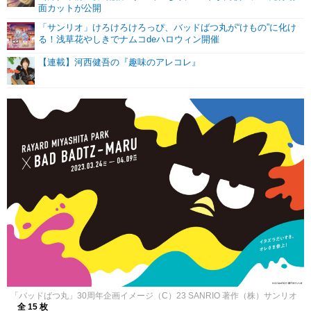
面カットが公開
「サンリオ」けろけろけろっぴ、バッドばつ丸が“けもの”に化け
る！浅草花やしきでナムコdeハロウィン開催
【連載】河西健吾の『趣味のアレコレ』
「バッドばつ丸」30周年企画イメージ（C）23 SANRIO 著作（株）サンリオ
全 15 枚