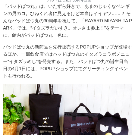
「バッドばつ丸」30周年企画
「バッドばつ丸」は、いたずら好きで、あまのじゃくなペンギ
ンの男のコ。ひねくれ者に見えるけど本当はイイヤツ……？ そ
んなバッドばつ丸の30周年を祝して、「RAYARD MIYASHITA P
ARK」では、“イタズラだいすき。オレさま参上！”をテーマ
に、館内がバッドばつ丸一色に。
バッドばつ丸の新商品を先行販売するPOPUPショップが登場す
るほか、一部飲食店ではバッドばつ丸のイタズラコラボメニュ
ー“イタズラめし”を発売する。また、バッドばつ丸の誕生日当
日の4月1日には、POPUPショップにてグリーティングイベン
トも行われる。