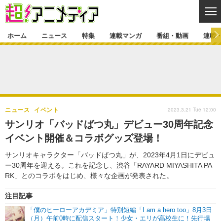
CL
ホーム
ニュース
特集
連載マンガ
番組・動画
連載
ニュース
ニュース一覧
アニメ
特集
ゲーム・アプリ
マンガ
特集一覧
カバー
連載マンガ
2023.3.21 Tue 12:00
ニュース
イベント
映画
音楽
インタビュー
レポート
連載マンガ一覧
連載一覧
番組・動画
サンリオ「バッドばつ丸」デビュー30周年記念
グッズ
イベント
イベント開催＆コラボグッズ登場！
ラキりす
番組・動画一覧
ラジオ
連載・ブログ
サンリオキャラクター「バッドばつ丸」が、2023年4月1日にデビュ
声優
コスプレ
動画
連載・ブログ一覧
コラム
ー30周年を迎える。これを記念し、渋谷「RAYARD MIYASHITA PA
舞台
新帝スタ
RK」とのコラボをはじめ、様々な企画が発表された。
編集部ブログ・お知らせ
注目記事
「僕のヒーローアカデミア」特別短編「I am a hero too」8月3日
（月）午前0時に配信スタート！少女・エリが高校生に！先行場