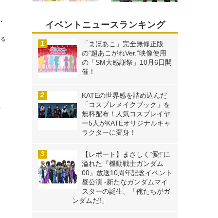
！レセプションパーティには七夕衣装のキキ＆ララ登場
イベントニュースランキング
送る
「まほあこ」完全無修正版
の“超あこがれVer.”映像使用
の「SM大感謝祭」10月6日開
催！
KATEの世界感を詰め込んだ
「コスプレメイクブック」を
テ
無料配布！人気コスプレイヤ
と
ー5人がKATEオリジナルキャ
ラクターに変身！
【レポート】まさしく“愛!”に
溢れた『機動戦士ガンダム
00』放送10周年記念イベント
昼公演 -新たなガンダムマイ
スターの誕生、「俺たちがガ
ンダムだ!」