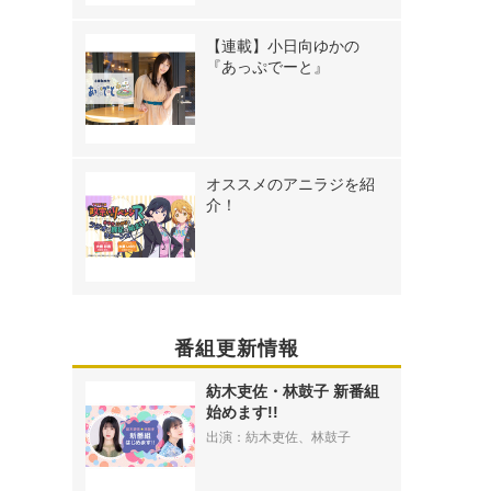
【連載】小日向ゆかの
『あっぷでーと』
オススメのアニラジを紹
介！
番組更新情報
紡木吏佐・林鼓子 新番組
始めます!!
出演：紡木吏佐、林鼓子