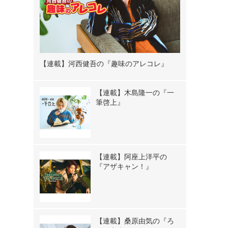
【連載】河西健吾の『趣味のアレコレ』
【連載】木島隆一の『一
筆啓上』
【連載】阿座上洋平の
『アザキャン！』
【連載】桑原由気の『ろ