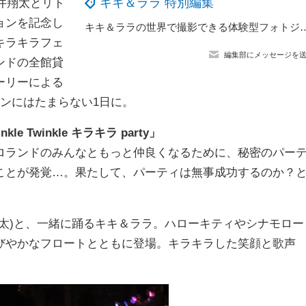
キキ＆ララ 特別編集
井翔太とリト
ョンを記念し
キキ＆ララの世界で撮影できる体験型フォトジェニック・アート展が表参道で開催
キラキラフェ
編集部にメッセージを
ンドの全館貸
ーリーによる
ンにはたまらない1日に。
Twinkle キラキラ party」
ランドのみんなともっと仲良くなるために、秘密のパー
ことが発覚…。果たして、パーティは無事成功するのか？
太)と、一緒に踊るキキ＆ララ。ハローキティやシナモロー
びやかなフロートとともに登場。キラキラした笑顔と歌声