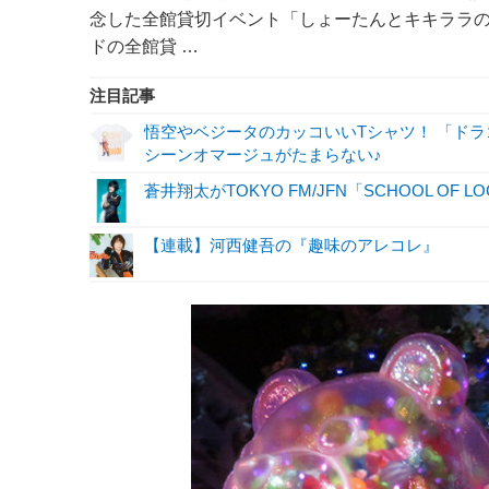
念した全館貸切イベント「しょーたんとキキララ
ドの全館貸 …
注目記事
悟空やベジータのカッコいいTシャツ！ 「ド
シーンオマージュがたまらない♪
蒼井翔太がTOKYO FM/JFN「SCHOOL OF 
【連載】河西健吾の『趣味のアレコレ』