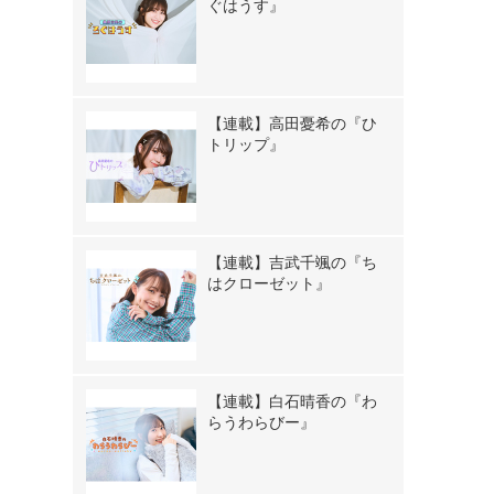
ぐはうす』
【連載】高田憂希の『ひ
トリップ』
【連載】吉武千颯の『ち
はクローゼット』
【連載】白石晴香の『わ
らうわらびー』