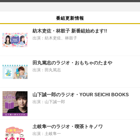
番組更新情報
紡木吏佐・林鼓子 新番組始めます!!
出演：紡木吏佐、林鼓子
田丸篤志のラジオ・おもちゃのたまや
出演：田丸篤志
山下誠一郎のラジオ・YOUR SEICHI BOOKS
出演：山下誠一郎
土岐隼一のラジオ・喫茶トキノワ
出演：土岐隼一