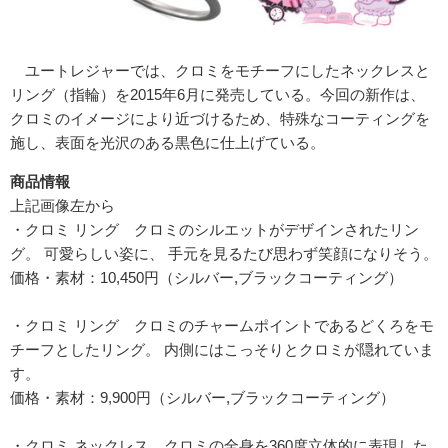
ユートレジャーでは、クロミをモチーフにしたネックレスと
リング（指輪）を
2015
年
6
月に発売している。今回の新作は、
クロミのイメージにより近づけるため、特殊なコーティングを
施し、表面を光沢のある黒色に仕上げている。
商品情報
上記画像左から
・クロミ リング クロミのシルエットがデザインされたリン
グ。 可愛らしい姿に、 手元を見るたび思わず笑顔になりそう。
価格・素材：
10,450
円（シルバー
,
ブラックコーティング）
・クロミ リング クロミのチャームポイントであるどくろをモ
チーフとしたリング。 内側にはこっそりとクロミが隠れていま
す。
価格・素材：
9,900
円（シルバー
,
ブラックコーティング）
・クロミ ネックレス クロミの全身を
360
度立体的に表現した