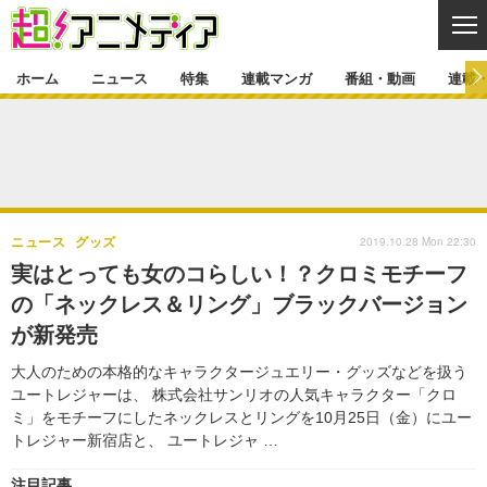
CL
ホーム
ニュース
特集
連載マンガ
番組・動画
連載
ニュース
ニュース一覧
アニメ
特集
ゲーム・アプリ
マンガ
特集一覧
カバー
連載マンガ
2019.10.28 Mon 22:30
ニュース
グッズ
映画
音楽
インタビュー
レポート
連載マンガ一覧
連載一覧
番組・動画
実はとっても女のコらしい！？クロミモチーフ
グッズ
イベント
の「ネックレス＆リング」ブラックバージョン
ラキりす
番組・動画一覧
ラジオ
連載・ブログ
が新発売
声優
コスプレ
動画
連載・ブログ一覧
コラム
大人のための本格的なキャラクタージュエリー・グッズなどを扱う
舞台
新帝スタ
ユートレジャーは、 株式会社サンリオの人気キャラクター「クロ
編集部ブログ・お知らせ
ミ」をモチーフにしたネックレスとリングを10月25日（金）にユー
トレジャー新宿店と、 ユートレジャ …
注目記事