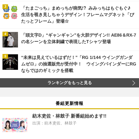
「たまごっち」まめっちが病気!? みみっちはもぐもぐ♪
生活を覗き見しちゃうデザイン！フレームマグネット「ぴ
たっとフレーム」登場☆
「頭文字D」“ギャンギャン”を大胆デザイン!! AE86＆RX-7
の名シーンを立体刺繍で表現したTシャツ登場
“未来は見えているはずだ！”「RG 1/144 ウイングガンダ
ムゼロ」の抽選販売が受付中！ ウイングバインダーにRG
ならではのギミックを搭載
ランキングをもっと見る
番組更新情報
紡木吏佐・林鼓子 新番組始めます!!
出演：紡木吏佐、林鼓子