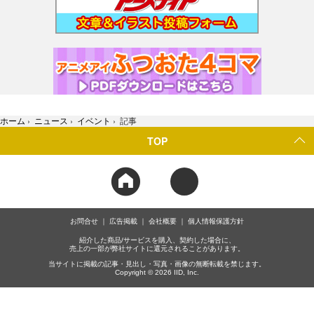
ホーム
›
ニュース
›
イベント
›
記事
TOP
お問合せ
広告掲載
会社概要
個人情報保護方針
紹介した商品/サービスを購入、契約した場合に、
売上の一部が弊社サイトに還元されることがあります。
当サイトに掲載の記事・見出し・写真・画像の無断転載を禁じます。
Copyright © 2026 IID, Inc.