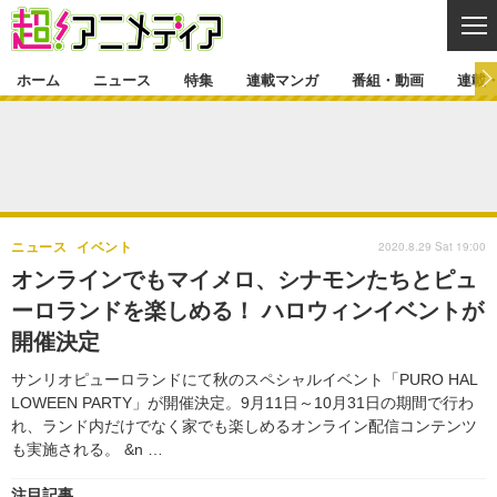
CL
ホーム
ニュース
特集
連載マンガ
番組・動画
連載
ニュース
ニュース一覧
アニメ
特集
ゲーム・アプリ
マンガ
特集一覧
カバー
連載マンガ
2020.8.29 Sat 19:00
ニュース
イベント
映画
音楽
インタビュー
レポート
連載マンガ一覧
連載一覧
番組・動画
オンラインでもマイメロ、シナモンたちとピュ
グッズ
イベント
ーロランドを楽しめる！ ハロウィンイベントが
ラキりす
番組・動画一覧
ラジオ
連載・ブログ
開催決定
声優
コスプレ
動画
連載・ブログ一覧
コラム
サンリオピューロランドにて秋のスペシャルイベント「PURO HAL
舞台
新帝スタ
LOWEEN PARTY」が開催決定。9月11日～10月31日の期間で行わ
編集部ブログ・お知らせ
れ、ランド内だけでなく家でも楽しめるオンライン配信コンテンツ
も実施される。 &n …
注目記事