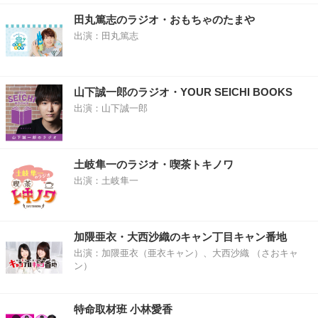
田丸篤志のラジオ・おもちゃのたまや
出演：田丸篤志
山下誠一郎のラジオ・YOUR SEICHI BOOKS
出演：山下誠一郎
土岐隼一のラジオ・喫茶トキノワ
出演：土岐隼一
加隈亜衣・大西沙織のキャン丁目キャン番地
出演：加隈亜衣（亜衣キャン）、大西沙織 （さおキャ
ン）
特命取材班 小林愛香