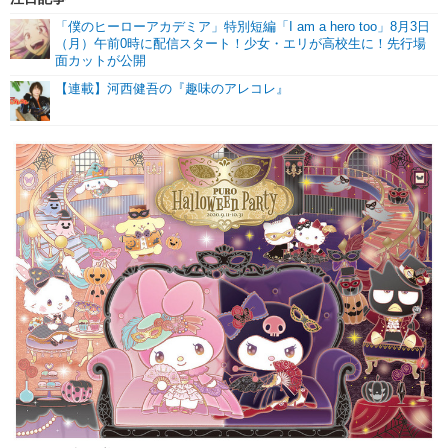
「僕のヒーローアカデミア」特別短編「I am a hero too」8月3日
（月）午前0時に配信スタート！少女・エリが高校生に！先行場
面カットが公開
【連載】河西健吾の『趣味のアレコレ』