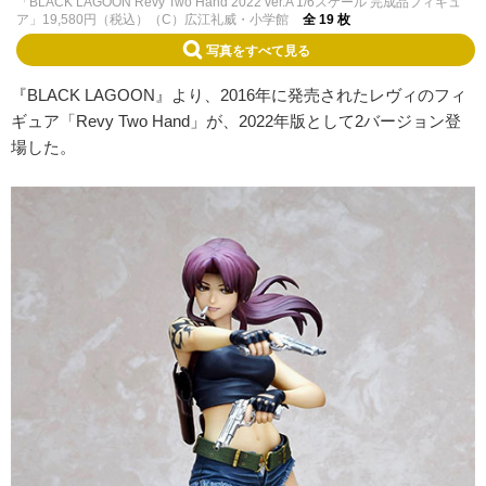
「BLACK LAGOON Revy Two Hand 2022 ver.A 1/6スケール 完成品フィギュ
ア」19,580円（税込）（C）広江礼威・小学館
全 19 枚
写真をすべて見る
『BLACK LAGOON』より、2016年に発売されたレヴィのフィ
ギュア「Revy Two Hand」が、2022年版として2バージョン登
場した。