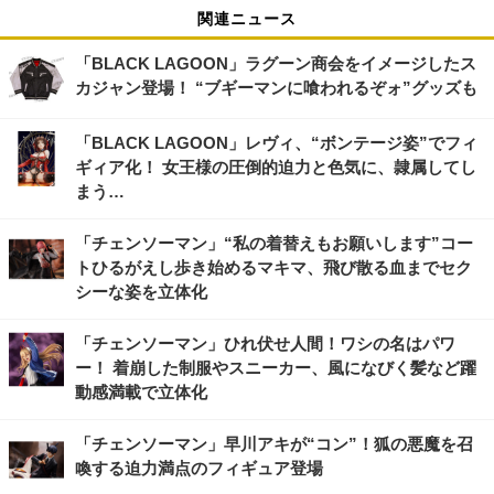
関連ニュース
「BLACK LAGOON」ラグーン商会をイメージしたス
カジャン登場！ “ブギーマンに喰われるぞォ”グッズも
「BLACK LAGOON」レヴィ、“ボンテージ姿”でフィ
ギィア化！ 女王様の圧倒的迫力と色気に、隷属してし
まう…
「チェンソーマン」“私の着替えもお願いします”コー
トひるがえし歩き始めるマキマ、飛び散る血までセク
シーな姿を立体化
「チェンソーマン」ひれ伏せ人間！ワシの名はパワ
ー！ 着崩した制服やスニーカー、風になびく髪など躍
動感満載で立体化
「チェンソーマン」早川アキが“コン”！狐の悪魔を召
喚する迫力満点のフィギュア登場