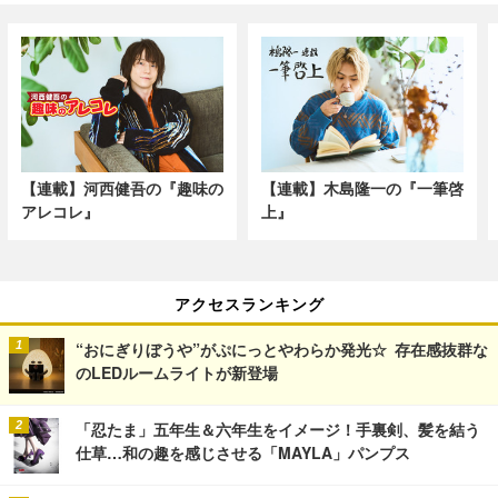
【連載】河西健吾の『趣味の
【連載】木島隆一の『一筆啓
アレコレ』
上』
アクセスランキング
“おにぎりぼうや”がぷにっとやわらか発光☆ 存在感抜群な
のLEDルームライトが新登場
「忍たま」五年生＆六年生をイメージ！手裏剣、髪を結う
仕草…和の趣を感じさせる「MAYLA」パンプス