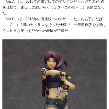
「Ver.A」は、2016年の限定版でのデザインだった迫力の2挺拳
銃仕様で、舌出しの顔からくわえタバコの凛々しい表情になっ
た。
「Ver.B」は、2016年の流通版でのデザインだった右手にたば
こ、左手に1挺のカトラスを持った仕様で、一般流通版では珍し
くニヒルな笑いを浮かべた表情が特徴だ。