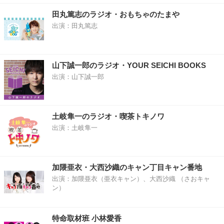
田丸篤志のラジオ・おもちゃのたまや
出演：田丸篤志
山下誠一郎のラジオ・YOUR SEICHI BOOKS
出演：山下誠一郎
土岐隼一のラジオ・喫茶トキノワ
出演：土岐隼一
加隈亜衣・大西沙織のキャン丁目キャン番地
出演：加隈亜衣（亜衣キャン）、大西沙織 （さおキャ
ン）
特命取材班 小林愛香