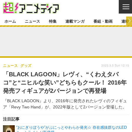
CL
ホーム
ニュース
特集
連載マンガ
番組・動画
連載
ニュース
ニュース一覧
アニメ
特集
ゲーム・アプリ
マンガ
特集一覧
カバー
連載マンガ
2023.3.5 Sun 12:15
ニュース
グッズ
映画
音楽
インタビュー
レポート
連載マンガ一覧
連載一覧
番組・動画
「BLACK LAGOON」レヴィ、“くわえタバ
グッズ
イベント
コ”と“ニヒルな笑い”どちらもクール！ 2016年
ラキりす
番組・動画一覧
ラジオ
連載・ブログ
発売フィギュアが2バージョンで再登場
声優
コスプレ
動画
連載・ブログ一覧
コラム
『BLACK LAGOON』より、2016年に発売されたレヴィのフィギュ
舞台
新帝スタ
ア「Revy Two Hand」が、2022年版として2バージョン登場した。
編集部ブログ・お知らせ
注目記事
“おにぎりぼうや”がぷにっとやわらか発光☆ 存在感抜群なのLED