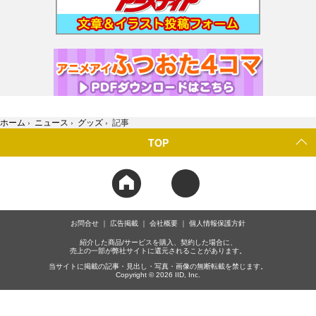
ホーム
›
ニュース
›
グッズ
›
記事
TOP
お問合せ
広告掲載
会社概要
個人情報保護方針
紹介した商品/サービスを購入、契約した場合に、
売上の一部が弊社サイトに還元されることがあります。
当サイトに掲載の記事・見出し・写真・画像の無断転載を禁じます。
Copyright © 2026 IID, Inc.