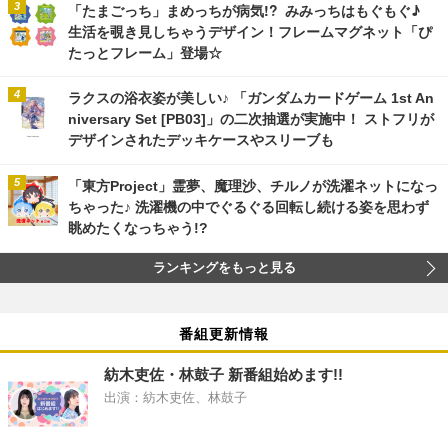
「たまごっち」まめっちが病気!? みみっちはもぐもぐ♪
生活を覗き見しちゃうデザイン！フレームマグネット「ぴ
たっとフレーム」登場☆
ラクスの浴衣姿が美しい♪ 「ガンダムカードゲーム 1st An
niversary Set [PB03]」の二次抽選が実施中！ ストフリが
デザインされたデッキケースやスリーブも
「東方Project」霊夢、魔理沙、チルノが洗濯ネットになっ
ちゃった♪ 洗濯機の中でぐるぐる回転し続ける姿を思わず
眺めたくなっちゃう!?
ランキングをもっと見る
番組更新情報
紡木吏佐・林鼓子 新番組始めます!!
出演：紡木吏佐、林鼓子