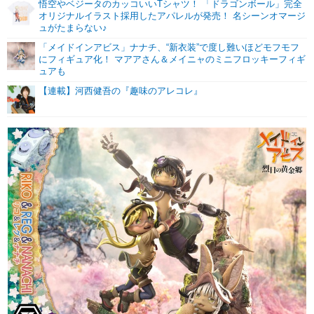
悟空やベジータのカッコいいTシャツ！ 「ドラゴンボール」完全
オリジナルイラスト採用したアパレルが発売！ 名シーンオマージ
ュがたまらない♪
「メイドインアビス」ナナチ、“新衣装”で度し難いほどモフモフ
にフィギュア化！ マアアさん＆メイニャのミニフロッキーフィギ
ュアも
【連載】河西健吾の『趣味のアレコレ』