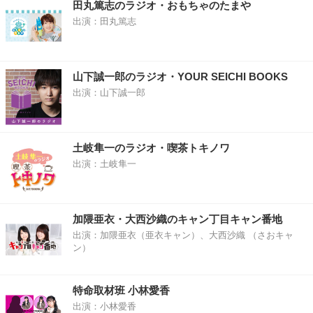
田丸篤志のラジオ・おもちゃのたまや
出演：田丸篤志
山下誠一郎のラジオ・YOUR SEICHI BOOKS
出演：山下誠一郎
土岐隼一のラジオ・喫茶トキノワ
出演：土岐隼一
加隈亜衣・大西沙織のキャン丁目キャン番地
出演：加隈亜衣（亜衣キャン）、大西沙織 （さおキャ
ン）
特命取材班 小林愛香
出演：小林愛香