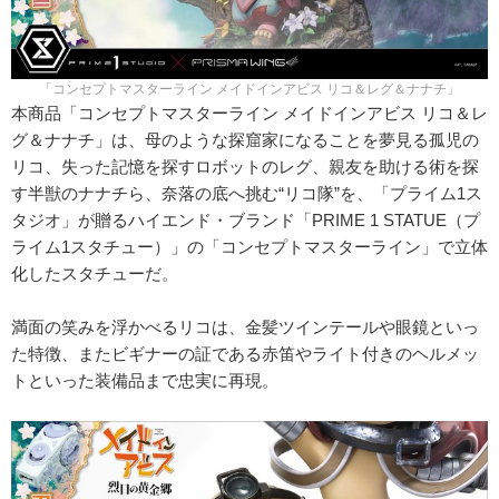
「コンセプトマスターライン メイドインアビス リコ＆レグ＆ナナチ」
本商品「コンセプトマスターライン メイドインアビス リコ＆レ
グ＆ナナチ」は、母のような探窟家になることを夢見る孤児の
リコ、失った記憶を探すロボットのレグ、親友を助ける術を探
す半獣のナナチら、奈落の底へ挑む“リコ隊”を、「プライム1ス
タジオ」が贈るハイエンド・ブランド「PRIME 1 STATUE（プ
ライム1スタチュー）」の「コンセプトマスターライン」で立体
化したスタチューだ。
満面の笑みを浮かべるリコは、金髪ツインテールや眼鏡といっ
た特徴、またビギナーの証である赤笛やライト付きのヘルメッ
トといった装備品まで忠実に再現。