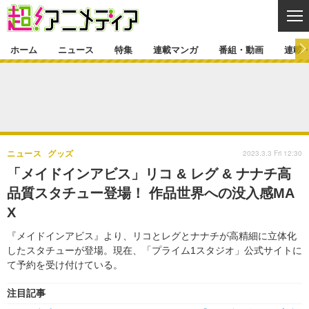
CL
ホーム
ニュース
特集
連載マンガ
番組・動画
連載
ニュース
ニュース一覧
アニメ
特集
ゲーム・アプリ
マンガ
特集一覧
カバー
連載マンガ
2023.3.3 Fri 12:30
ニュース
グッズ
映画
音楽
インタビュー
レポート
連載マンガ一覧
連載一覧
番組・動画
「メイドインアビス」リコ & レグ & ナナチ高
グッズ
イベント
品質スタチュー登場！ 作品世界への没入感MA
ラキりす
番組・動画一覧
ラジオ
連載・ブログ
X
声優
コスプレ
動画
連載・ブログ一覧
コラム
『メイドインアビス』より、リコとレグとナナチが高精細に立体化
舞台
新帝スタ
したスタチューが登場。現在、「プライム1スタジオ」公式サイトに
編集部ブログ・お知らせ
て予約を受け付けている。
注目記事