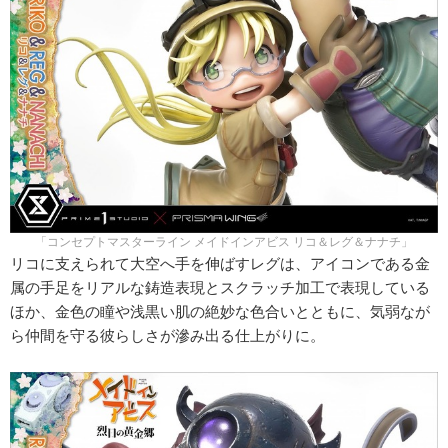
「コンセプトマスターライン メイドインアビス リコ＆レグ＆ナナチ」
リコに支えられて大空へ手を伸ばすレグは、アイコンである金
属の手足をリアルな鋳造表現とスクラッチ加工で表現している
ほか、金色の瞳や浅黒い肌の絶妙な色合いとともに、気弱なが
ら仲間を守る彼らしさが滲み出る仕上がりに。