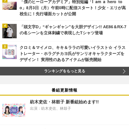
「僕のヒーローアカデミア」特別短編「I am a hero to
o」8月3日（月）午前0時に配信スタート！少女・エリが高
校生に！先行場面カットが公開
「頭文字D」“ギャンギャン”を大胆デザイン!! AE86＆RX-7
の名シーンを立体刺繍で表現したTシャツ登場
クロミ＆マイメロ、キキ＆ララの可愛いイラスト☆ イラス
トレーター・ホラグチカヨ氏がサンリオキャラクターズを
デザイン！ 実用性のあるアイテムが販売開始
ランキングをもっと見る
番組更新情報
紡木吏佐・林鼓子 新番組始めます!!
出演：紡木吏佐、林鼓子