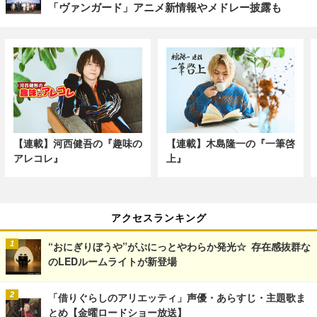
「ヴァンガード」アニメ新情報やメドレー披露も
【連載】河西健吾の『趣味の
【連載】木島隆一の『一筆啓
アレコレ』
上』
アクセスランキング
“おにぎりぼうや”がぷにっとやわらか発光☆ 存在感抜群な
のLEDルームライトが新登場
「借りぐらしのアリエッティ」声優・あらすじ・主題歌ま
とめ【金曜ロードショー放送】