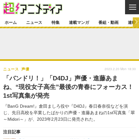
CL
ホーム
ニュース
特集
連載マンガ
番組・動画
連載
ニュース
ニュース一覧
アニメ
特集
ゲーム・アプリ
マンガ
特集一覧
カバー
連載マンガ
2023.2.20 Mon 18:30
ニュース
声優
映画
音楽
インタビュー
レポート
連載マンガ一覧
連載一覧
番組・動画
「バンドリ！」「D4DJ」声優・進藤あま
グッズ
イベント
ね、“現役女子高生”最後の青春にフォーカス！
ラキりす
番組・動画一覧
ラジオ
連載・ブログ
1st写真集が発売
声優
コスプレ
動画
連載・ブログ一覧
コラム
『BanG Dream!』倉田ましろ役や『D4DJ』春日春奈役などを演
舞台
新帝スタ
じ、先日高校を卒業したばかりの声優・進藤あまねの1st写真集「翠
編集部ブログ・お知らせ
～Midori～」が、2023年2月23日に発売された。
注目記事