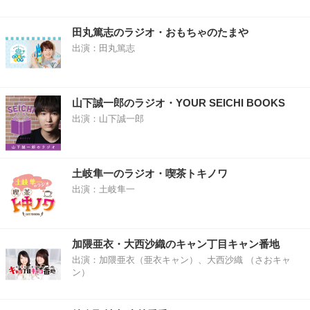
田丸篤志のラジオ・おもちゃのたまや
出演：田丸篤志
山下誠一郎のラジオ・YOUR SEICHI BOOKS
出演：山下誠一郎
土岐隼一のラジオ・喫茶トキノワ
出演：土岐隼一
加隈亜衣・大西沙織のキャン丁目キャン番地
出演：加隈亜衣（亜衣キャン）、大西沙織 （さおキャ
ン）