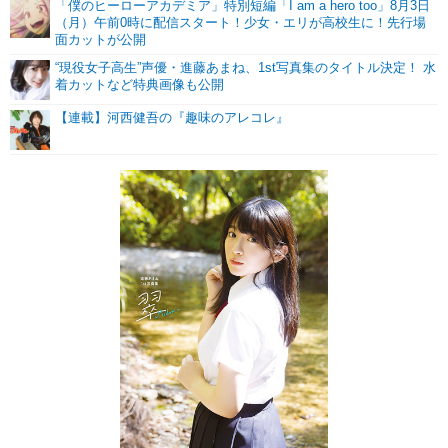
「僕のヒーローアカデミア」特別短編「I am a hero too」8月3日
（月）午前0時に配信スタート！少女・エリが高校生に！先行場
面カットが公開
“現役女子高生”声優・進藤あまね、1st写真集のタイトル決定！ 水
着カットなど特典画像も公開
【連載】河西健吾の『趣味のアレコレ』