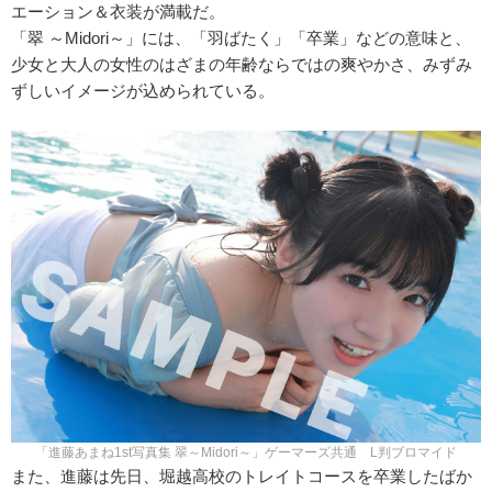
エーション＆衣装が満載だ。
「翠 ～Midori～」には、「羽ばたく」「卒業」などの意味と、
少女と大人の女性のはざまの年齢ならではの爽やかさ、みずみ
ずしいイメージが込められている。
「進藤あまね1st写真集 翠～Midori～」ゲーマーズ共通 L判ブロマイド
また、進藤は先日、堀越高校のトレイトコースを卒業したばか