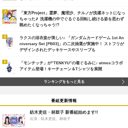
「東方Project」霊夢、魔理沙、チルノが洗濯ネットになっ
ちゃった♪ 洗濯機の中でぐるぐる回転し続ける姿を思わず
眺めたくなっちゃう!?
ラクスの浴衣姿が美しい♪ 「ガンダムカードゲーム 1st An
niversary Set [PB03]」の二次抽選が実施中！ ストフリが
デザインされたデッキケースやスリーブも
「モンチッチ」が“TENKYU”の着ぐるみに♪ atmosコラボ
アイテム登場！キーチェーン＆Tシャツを展開
ランキングをもっと見る
番組更新情報
紡木吏佐・林鼓子 新番組始めます!!
出演：紡木吏佐、林鼓子