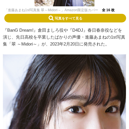
「進藤あまね1st写真集 翠～Midori～」Amazon限定版カバー
全 16 枚
写真をすべて見る
『BanG Dream!』倉田ましろ役や『D4DJ』春日春奈役などを
演じ、先日高校を卒業したばかりの声優・進藤あまねの1st写真
集「翠 ～Midori～」が、2023年2月20日に発売された。