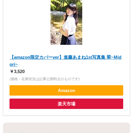
【amazon限定カバーver】進藤あまね1st写真集 翠~Mid
ori~
￥3,520
(価格・在庫状況は記事公開時点のものです)
Amazon
楽天市場