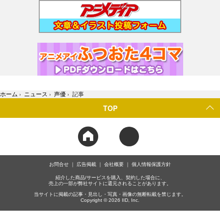
ホーム
›
ニュース
›
声優
›
記事
TOP
お問合せ
広告掲載
会社概要
個人情報保護方針
紹介した商品/サービスを購入、契約した場合に、
売上の一部が弊社サイトに還元されることがあります。
当サイトに掲載の記事・見出し・写真・画像の無断転載を禁じます。
Copyright © 2026 IID, Inc.