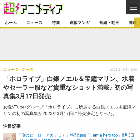
CL
ホーム
ニュース
特集
連載マンガ
番組・動画
連載
ニュース
ニュース一覧
アニメ
特集
ゲーム・アプリ
マンガ
特集一覧
カバー
連載マンガ
2023.2.10 Fri 8:00
ニュース
グッズ
映画
音楽
インタビュー
レポート
連載マンガ一覧
連載一覧
番組・動画
「ホロライブ」白銀ノエル＆宝鐘マリン、水着
グッズ
イベント
やセーラー服など貴重なショット満載♪ 初の写
ラキりす
番組・動画一覧
ラジオ
連載・ブログ
真集3月17日発売
声優
コスプレ
動画
連載・ブログ一覧
コラム
女性VTuberグループ「ホロライブ」に所属する白銀ノエル＆宝鐘マ
舞台
新帝スタ
リンの初の写真集が2023年3月17日に発売決定となった。
編集部ブログ・お知らせ
注目記事
「僕のヒーローアカデミア」特別短編「I am a hero too」8月3日