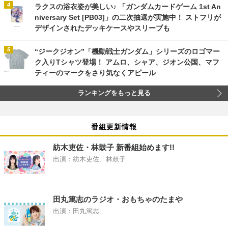
ラクスの浴衣姿が美しい♪ 「ガンダムカードゲーム 1st An
niversary Set [PB03]」の二次抽選が実施中！ ストフリが
デザインされたデッキケースやスリーブも
“ジークジオン”「機動戦士ガンダム」シリーズのロゴマー
ク入りTシャツ登場！ アムロ、シャア、ジオン公国、マフ
ティーのマークをさり気なくアピール
ランキングをもっと見る
番組更新情報
紡木吏佐・林鼓子 新番組始めます!!
出演：紡木吏佐、林鼓子
田丸篤志のラジオ・おもちゃのたまや
出演：田丸篤志