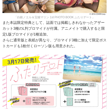
「白銀ノエル＆宝鐘マリン 1st PHOTO BOOK ふたりデート」
また本誌限定特典として、誌面では掲載しきれなかったアザー
カット3種のL判ブロマイドが付属。アニメイトで購入すると限
定L版ブロマイドが1種追加。
さらに通常版と表紙が異なり、ブロマイド3種に加えて限定ポス
トカードも1枚付くローソン版も用意された。