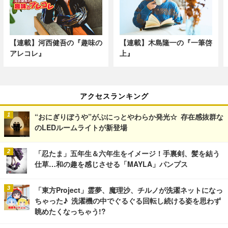
【連載】河西健吾の『趣味の
【連載】木島隆一の『一筆啓
アレコレ』
上』
アクセスランキング
“おにぎりぼうや”がぷにっとやわらか発光☆ 存在感抜群な
のLEDルームライトが新登場
「忍たま」五年生＆六年生をイメージ！手裏剣、髪を結う
仕草…和の趣を感じさせる「MAYLA」パンプス
「東方Project」霊夢、魔理沙、チルノが洗濯ネットになっ
ちゃった♪ 洗濯機の中でぐるぐる回転し続ける姿を思わず
眺めたくなっちゃう!?