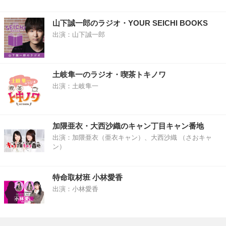
山下誠一郎のラジオ・YOUR SEICHI BOOKS
出演：山下誠一郎
土岐隼一のラジオ・喫茶トキノワ
出演：土岐隼一
加隈亜衣・大西沙織のキャン丁目キャン番地
出演：加隈亜衣（亜衣キャン）、大西沙織 （さおキャ
ン）
特命取材班 小林愛香
出演：小林愛香