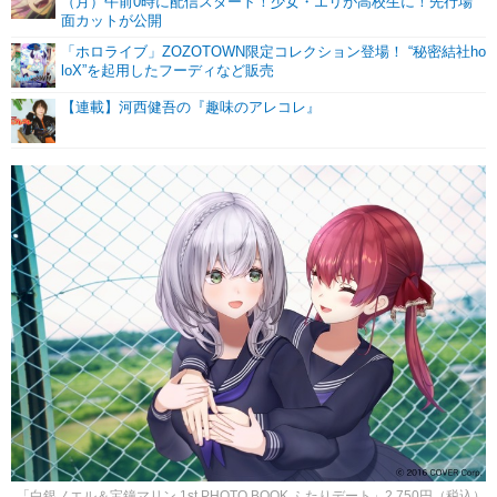
（月）午前0時に配信スタート！少女・エリが高校生に！先行場
面カットが公開
「ホロライブ」ZOZOTOWN限定コレクション登場！ “秘密結社ho
loX”を起用したフーディなど販売
【連載】河西健吾の『趣味のアレコレ』
「白銀ノエル＆宝鐘マリン 1st PHOTO BOOK ふたりデート」2,750円（税込）