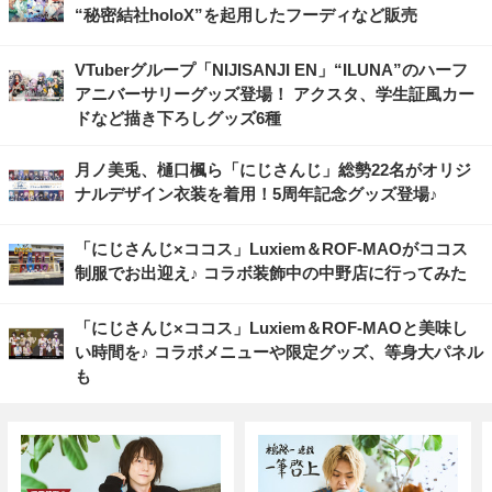
“秘密結社holoX”を起用したフーディなど販売
VTuberグループ「NIJISANJI EN」“ILUNA”のハーフ
アニバーサリーグッズ登場！ アクスタ、学生証風カー
ドなど描き下ろしグッズ6種
月ノ美兎、樋口楓ら「にじさんじ」総勢22名がオリジ
ナルデザイン衣装を着用！5周年記念グッズ登場♪
「にじさんじ×ココス」Luxiem＆ROF-MAOがココス
制服でお出迎え♪ コラボ装飾中の中野店に行ってみた
「にじさんじ×ココス」Luxiem＆ROF-MAOと美味し
い時間を♪ コラボメニューや限定グッズ、等身大パネル
も