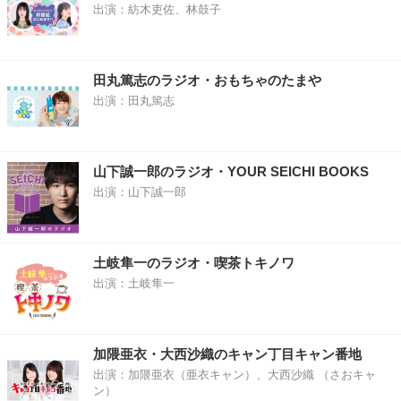
出演：紡木吏佐、林鼓子
田丸篤志のラジオ・おもちゃのたまや
出演：田丸篤志
山下誠一郎のラジオ・YOUR SEICHI BOOKS
出演：山下誠一郎
土岐隼一のラジオ・喫茶トキノワ
出演：土岐隼一
加隈亜衣・大西沙織のキャン丁目キャン番地
出演：加隈亜衣（亜衣キャン）、大西沙織 （さおキャ
ン）