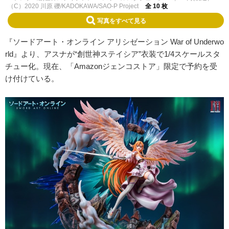
（C）2020 川原 礫/KADOKAWA/SAO-P Project
全 10 枚
写真をすべて見る
『ソードアート・オンライン アリシゼーション War of Underwo
rld』より、アスナが“創世神ステイシア”衣装で1/4スケールスタ
チュー化。現在、「Amazonジェンコストア」限定で予約を受
け付けている。