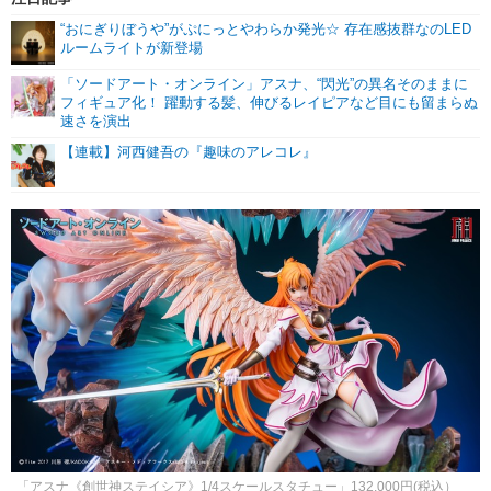
“おにぎりぼうや”がぷにっとやわらか発光☆ 存在感抜群なのLED
ルームライトが新登場
「ソードアート・オンライン」アスナ、“閃光”の異名そのままに
フィギュア化！ 躍動する髪、伸びるレイピアなど目にも留まらぬ
速さを演出
【連載】河西健吾の『趣味のアレコレ』
「アスナ《創世神ステイシア》1/4スケールスタチュー」132,000円(税込）