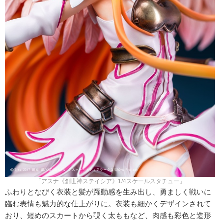
「アスナ《創世神ステイシア》1/4スケールスタチュー」
ふわりとなびく衣装と髪が躍動感を⽣み出し、勇ましく戦いに
臨む表情も魅力的な仕上がりに。衣装も細かくデザインされて
おり、短めのスカートから覗く太ももなど、肉感も彩色と造形