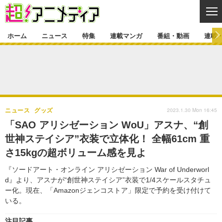
CL
ホーム
ニュース
特集
連載マンガ
番組・動画
連載
ニュース
ニュース一覧
アニメ
特集
ゲーム・アプリ
マンガ
特集一覧
カバー
連載マンガ
2023.1.30 Mon 16:45
ニュース
グッズ
映画
音楽
インタビュー
レポート
連載マンガ一覧
連載一覧
番組・動画
「SAO アリシゼーション WoU」アスナ、“創
グッズ
イベント
世神ステイシア”衣装で立体化！ 全幅61cm 重
ラキりす
番組・動画一覧
ラジオ
連載・ブログ
さ15kgの超ボリューム感を見よ
声優
コスプレ
動画
連載・ブログ一覧
コラム
『ソードアート・オンライン アリシゼーション War of Underworl
舞台
新帝スタ
d』より、アスナが“創世神ステイシア”衣装で1/4スケールスタチュ
編集部ブログ・お知らせ
ー化。現在、「Amazonジェンコストア」限定で予約を受け付けて
いる。
注目記事