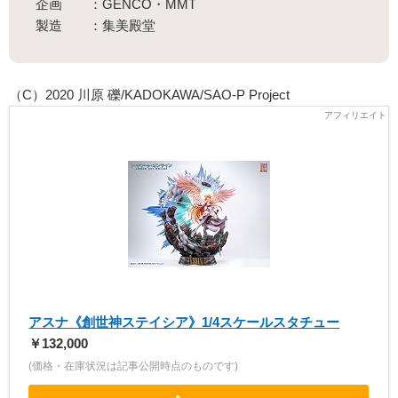
企画 ：GENCO・MMT
製造 ：集美殿堂
（C）2020 川原 礫/KADOKAWA/SAO-P Project
アスナ《創世神ステイシア》1/4スケールスタチュー
￥132,000
(価格・在庫状況は記事公開時点のものです)