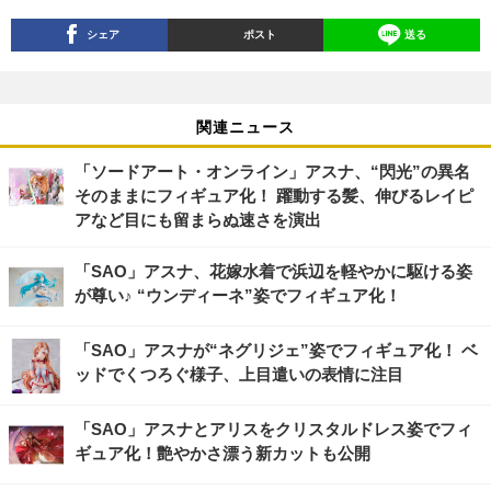
シェア
ポスト
送る
関連ニュース
「ソードアート・オンライン」アスナ、“閃光”の異名
そのままにフィギュア化！ 躍動する髪、伸びるレイピ
アなど目にも留まらぬ速さを演出
「SAO」アスナ、花嫁水着で浜辺を軽やかに駆ける姿
が尊い♪ “ウンディーネ”姿でフィギュア化！
「SAO」アスナが“ネグリジェ”姿でフィギュア化！ ベ
ッドでくつろぐ様子、上目遣いの表情に注目
「SAO」アスナとアリスをクリスタルドレス姿でフィ
ギュア化！艶やかさ漂う新カットも公開