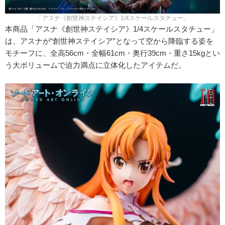
「アスナ《創世神ステイシア》1/4スケールスタチュー」
本商品「アスナ《創世神ステイシア》1/4スケールスタチュー」
は、アスナが“創世神ステイシア”となって空から降臨する姿を
モチーフに、全高56cm・全幅61cm・奥行39cm・重さ15kgとい
う大ボリュームで迫力満点に立体化したアイテムだ。