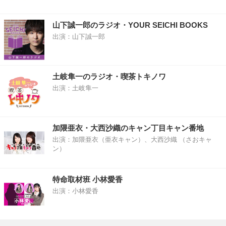
山下誠一郎のラジオ・YOUR SEICHI BOOKS
出演：山下誠一郎
土岐隼一のラジオ・喫茶トキノワ
出演：土岐隼一
加隈亜衣・大西沙織のキャン丁目キャン番地
出演：加隈亜衣（亜衣キャン）、大西沙織 （さおキャ
ン）
特命取材班 小林愛香
出演：小林愛香