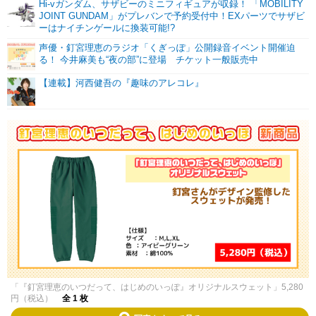
Hi-vガンダム、サザビーのミニフィギュアが収録！ 「MOBILITY
JOINT GUNDAM」がプレバンで予約受付中！EXパーツでサザビ
ーはナイチンゲールに換装可能!?
声優・釘宮理恵のラジオ「くぎっぽ」公開録音イベント開催迫
る！ 今井麻美も“夜の部”に登場 チケット一般販売中
【連載】河西健吾の『趣味のアレコレ』
「『釘宮理恵のいつだって、はじめのいっぽ』オリジナルスウェット」5,280
円（税込）
全 1 枚