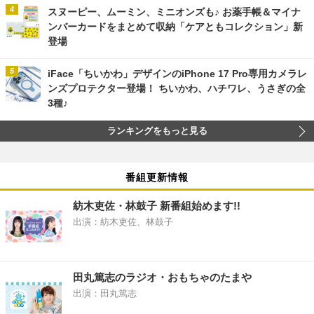
スヌーピー、ムーミン、ミニオンズも♪ お薬手帳＆マイナ
ンバーカードをまとめて収納「ケアともコレクション」新
登場
iFace「ちいかわ」デザインのiPhone 17 Pro専用カメラレ
ンズプロテクター登場！ ちいかわ、ハチワレ、うさぎの全
3種♪
ランキングをもっと見る
番組更新情報
紡木吏佐・林鼓子 新番組始めます!!
出演：紡木吏佐、林鼓子
田丸篤志のラジオ・おもちゃのたまや
出演：田丸篤志