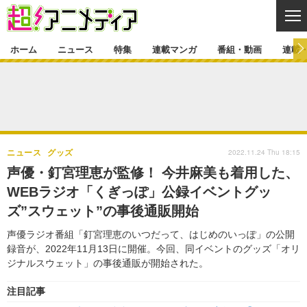
CL
ホーム
ニュース
特集
連載マンガ
番組・動画
連載
ニュース
ニュース一覧
アニメ
特集
ゲーム・アプリ
マンガ
特集一覧
カバー
連載マンガ
2022.11.24 Thu 18:15
ニュース
グッズ
映画
音楽
インタビュー
レポート
連載マンガ一覧
連載一覧
番組・動画
声優・釘宮理恵が監修！ 今井麻美も着用した、
グッズ
イベント
WEBラジオ「くぎっぽ」公録イベントグッ
ラキりす
番組・動画一覧
ラジオ
連載・ブログ
ズ”スウェット”の事後通販開始
声優
コスプレ
動画
連載・ブログ一覧
コラム
声優ラジオ番組「釘宮理恵のいつだって、はじめのいっぽ」の公開
舞台
新帝スタ
録音が、2022年11月13日に開催。今回、同イベントのグッズ「オリ
編集部ブログ・お知らせ
ジナルスウェット」の事後通販が開始された。
注目記事