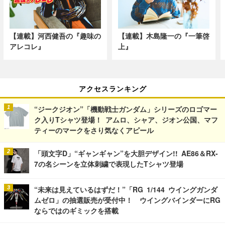
【連載】河西健吾の『趣味の
【連載】木島隆一の『一筆啓
アレコレ』
上』
アクセスランキング
“ジークジオン”「機動戦士ガンダム」シリーズのロゴマー
ク入りTシャツ登場！ アムロ、シャア、ジオン公国、マフ
ティーのマークをさり気なくアピール
「頭文字D」“ギャンギャン”を大胆デザイン!! AE86＆RX-
7の名シーンを立体刺繍で表現したTシャツ登場
“未来は見えているはずだ！”「RG 1/144 ウイングガンダ
ムゼロ」の抽選販売が受付中！ ウイングバインダーにRG
ならではのギミックを搭載