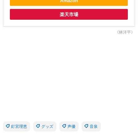
Amazon
楽天市場
《林洋平》
釘宮理恵
グッズ
声優
音泉