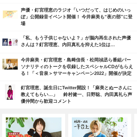
声優・釘宮理恵のラジオ「いつだって、はじめのいっ
ぽ」公開録音イベント開催！ 今井麻美も“夜の部”に登
場
「私、もう子供じゃないよ？」が脳内再生された声優
さんは？釘宮理恵、内田真礼を抑えた1位は…
今井麻美・釘宮理恵・島﨑信長・松岡禎丞ら番組パー
ソナリティのトークを収録したスペシャルCDがもらえ
る！「＜音泉＞サマーキャンペーン2022」開催が決定
釘宮理恵、誕生日にTwitter開設！「麻美とぬーさんに
教えてもらい…」 鈴村健一、日野聡、内田真礼ら声
優仲間から歓迎コメント