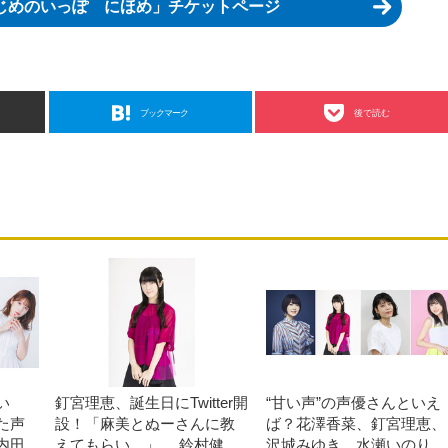
じめのいっぽ にほめ」チケットページ
ブックマーク
後で読む
い
釘宮理恵、誕生日にTwitter開
“甘い声”の声優さんといえ
た声
設！「麻美とぬーさんに教
ば？花澤香菜、釘宮理恵、
内田
えてもらい…」 鈴村健
沢城みゆき、水瀬いのり…