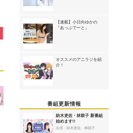
【連載】小日向ゆかの
『あっぷでーと』
オススメのアニラジを紹
介！
番組更新情報
紡木吏佐・林鼓子 新番組
始めます!!
出演：紡木吏佐、林鼓子