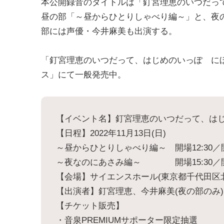
本公開録音のタイトルは「釘宮理恵のいつだっ
昼の部「～昼からひとりしゃべり編～」と、夜
部には声優・今井麻美も出演する。
「釘宮理恵のいつだって、はじめのいっぽ にほ
ス」にて一般発売中。
【イベント名】釘宮理恵のいつだって、は
【日程】2022年11月13日(日)
～昼からひとりしゃべり編～ 開場12:30／開
～夜なのにあさみ編～ 開場15:30／開演
【会場】サイエンスホール(東京都千代田区北
【出演者】釘宮理恵、今井麻美(夜の部のみ)
【チケット販売】
・音泉PREMIUMサポーター限定抽選