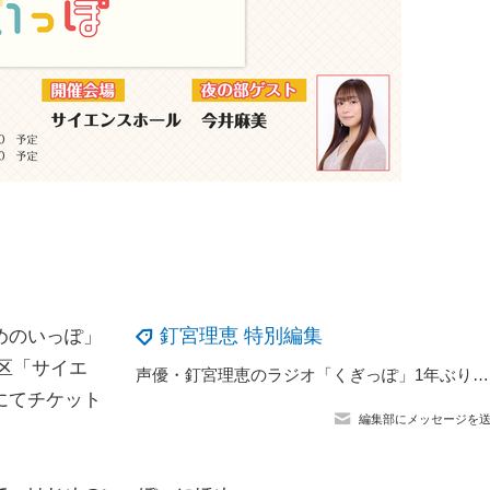
釘宮理恵 特別編集
めのいっぽ」
田区「サイエ
声優・釘宮理恵のラジオ「くぎっぽ」1年ぶりのイベント開催！ 能登麻美子も“夜の部”に登場
にてチケット
編集部にメッセージを