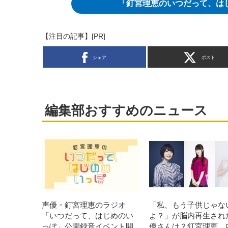
「釘宮理恵のいつだって、は
【注目の記事】[PR]
シェア
ポスト
編集部おすすめのニュース
声優・釘宮理恵のラジオ
「私、もう子供じゃな
「いつだって、はじめのい
よ？」が脳内再生され
っぽ」公開録音イベント開
優さんは？釘宮理恵、