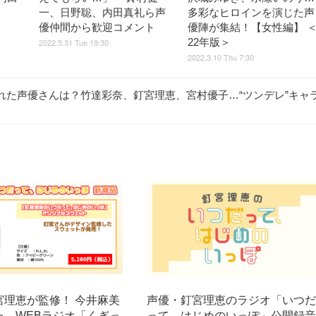
一、日野聡、内田真礼ら声
多彩なヒロインを演じた声
優仲間から歓迎コメント
優陣が集結！【女性編】 
22年版＞
2022.5.31 Tue 19:30
2022.3.10 Thu 7:30
れた声優さんは？竹達彩奈、釘宮理恵、宮村優子…“ツンデレ”キャ
宮理恵が監修！ 今井麻美
声優・釘宮理恵のラジオ「いつ
た、WEBラジオ「くぎっ
って、はじめのいっぽ」公開録