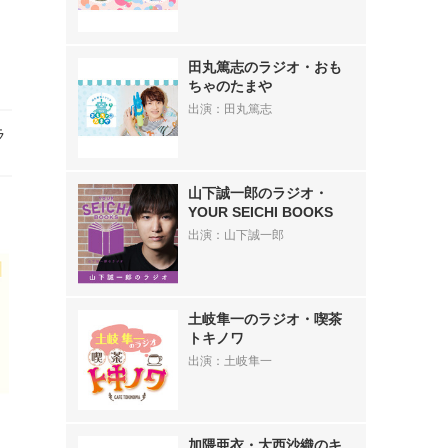
＜
田丸篤志のラジオ・おも
ちゃのたまや
出演：田丸篤志
ラ
山下誠一郎のラジオ・
YOUR SEICHI BOOKS
出演：山下誠一郎
土岐隼一のラジオ・喫茶
トキノワ
出演：土岐隼一
だ
加隈亜衣・大西沙織のキ
音