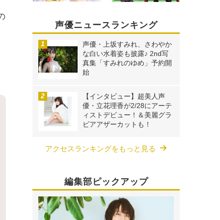
の
声優ニュースランキング
声優・上坂すみれ、さわやか
な白い水着姿も披露♪ 2nd写
真集「すみれのゆめ」予約開
始
【インタビュー】超美人声
優・立花理香が2/28にアーテ
ィストデビュー！＆美麗グラ
ビアアザーカットも！
アクセスランキングをもっと見る
編集部ピックアップ