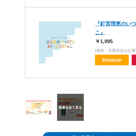
『釘宮理恵のいつ
こ』
￥1,995
(価格・在庫状況は記事
Amazon