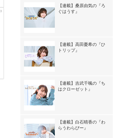
【連載】桑原由気の『ろ
ぐはうす』
【連載】高田憂希の『ひ
トリップ』
【連載】吉武千颯の『ち
》
はクローゼット』
【連載】白石晴香の『わ
らうわらびー』