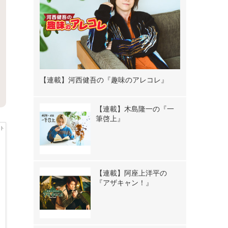
【連載】河西健吾の『趣味のアレコレ』
【連載】木島隆一の『一
筆啓上』
【連載】阿座上洋平の
『アザキャン！』