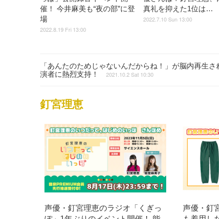
催！ 今井麻美も“夜の部”に登
真礼を抑えた1位は…
場
2022.7.10 Sun 13:00
2022.8.19 Fri 13:00
「あんたのためじゃないんだからね！」が脳内再生さ
演者に熱烈支持！
2021.10.2 Sat 10:30
釘宮理恵
声優・釘宮理恵のラジオ「くぎっ
声優・釘
ぽ」1年ぶりのイベント開催！ 能
も着用し