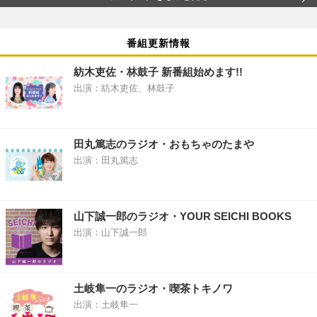
番組更新情報
紡木吏佐・林鼓子 新番組始めます!!
出演：紡木吏佐、林鼓子
田丸篤志のラジオ・おもちゃのたまや
出演：田丸篤志
山下誠一郎のラジオ・YOUR SEICHI BOOKS
出演：山下誠一郎
土岐隼一のラジオ・喫茶トキノワ
出演：土岐隼一