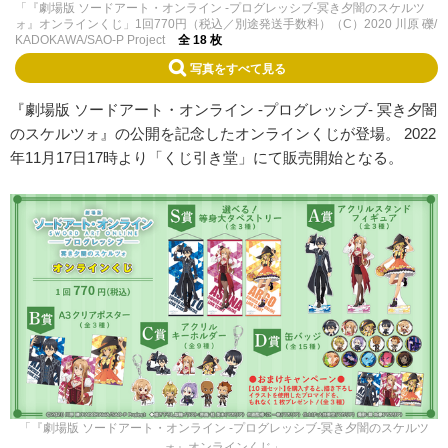
「『劇場版 ソードアート・オンライン -プログレッシブ‐冥き夕闇のスケルツ
ォ』オンラインくじ」1回770円（税込／別途発送手数料）（C）2020 川原 礫/
KADOKAWA/SAO-P Project
全 18 枚
写真をすべて見る
『劇場版 ソードアート・オンライン -プログレッシブ‐ 冥き夕闇
のスケルツォ』の公開を記念したオンラインくじが登場。 2022
年11月17日17時より「くじ引き堂」にて販売開始となる。
「『劇場版 ソードアート・オンライン -プログレッシブ‐冥き夕闇のスケルツ
ォ』オンラインくじ」