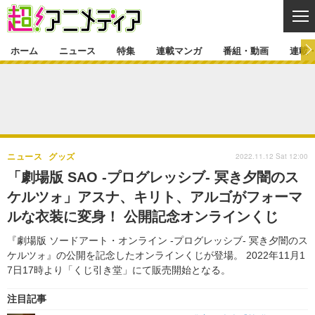
CL
ホーム
ニュース
特集
連載マンガ
番組・動画
連載
ニュース
ニュース一覧
アニメ
特集
ゲーム・アプリ
マンガ
特集一覧
カバー
連載マンガ
2022.11.12 Sat 12:00
ニュース
グッズ
映画
音楽
インタビュー
レポート
連載マンガ一覧
連載一覧
番組・動画
「劇場版 SAO -プログレッシブ‐ 冥き夕闇のス
グッズ
イベント
ケルツォ」アスナ、キリト、アルゴがフォーマ
ラキりす
番組・動画一覧
ラジオ
連載・ブログ
ルな衣装に変身！ 公開記念オンラインくじ
声優
コスプレ
動画
連載・ブログ一覧
コラム
『劇場版 ソードアート・オンライン -プログレッシブ‐ 冥き夕闇のス
舞台
新帝スタ
ケルツォ』の公開を記念したオンラインくじが登場。 2022年11月1
編集部ブログ・お知らせ
7日17時より「くじ引き堂」にて販売開始となる。
注目記事