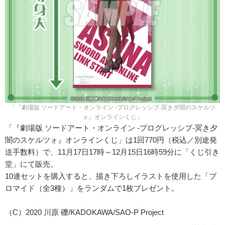
「『劇場版 ソードアート・オンライン -プログレッシブ‐冥き夕闇のスケルツ
ォ』オンラインくじ」
「『劇場版 ソードアート・オンライン -プログレッシブ‐冥き夕
闇のスケルツォ』オンラインくじ」は1回770円（税込／別途発
送手数料）で、11月17日17時～12月15日16時59分に「くじ引き
堂」にて販売。
10連セットを購入すると、描き下ろしイラストを使用した「ブ
ロマイド（全3種）」をランダムで1枚プレゼント。
（C）2020 川原 礫/KADOKAWA/SAO-P Project