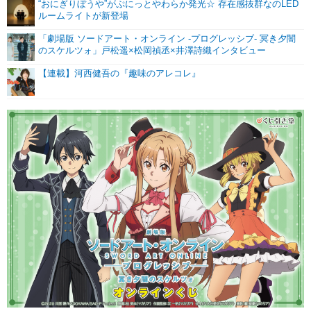
“おにぎりぼうや”がぷにっとやわらか発光☆ 存在感抜群なのLED
ルームライトが新登場
「劇場版 ソードアート・オンライン -プログレッシブ- 冥き夕闇
のスケルツォ」戸松遥×松岡禎丞×井澤詩織インタビュー
【連載】河西健吾の『趣味のアレコレ』