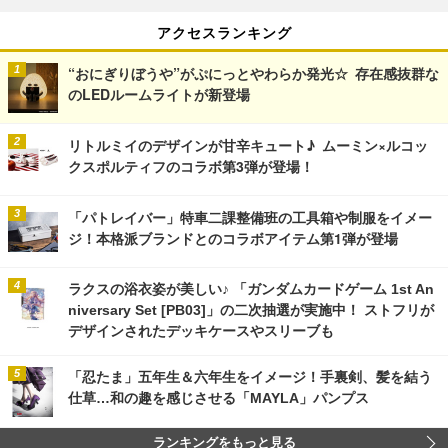
アクセスランキング
“おにぎりぼうや”がぷにっとやわらか発光☆ 存在感抜群な
のLEDルームライトが新登場
リトルミイのデザインが甘辛キュート♪ ムーミン×ルコッ
クスポルティフのコラボ第3弾が登場！
「パトレイバー」特車二課整備班の工具箱や制服をイメー
ジ！本格派ブランドとのコラボアイテム第1弾が登場
ラクスの浴衣姿が美しい♪ 「ガンダムカードゲーム 1st An
niversary Set [PB03]」の二次抽選が実施中！ ストフリが
デザインされたデッキケースやスリーブも
「忍たま」五年生＆六年生をイメージ！手裏剣、髪を結う
仕草…和の趣を感じさせる「MAYLA」パンプス
ランキングをもっと見る