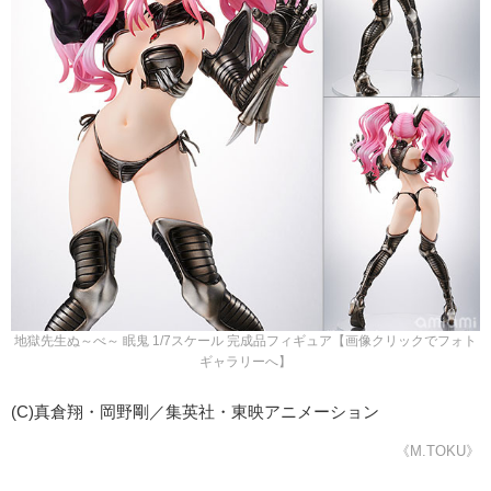
地獄先生ぬ～べ～ 眠鬼 1/7スケール 完成品フィギュア【画像クリックでフォト
ギャラリーへ】
(C)真倉翔・岡野剛／集英社・東映アニメーション
《M.TOKU》