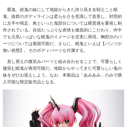
覇鬼、絶鬼の妹にして地獄からきた誇り高き女戦士こと眠
鬼。抜群のボディラインは柔らかさを意識して造形し、対照的
に左手や両足、角といった鬼部分については硬質感を重視し制
作されている。自信たっぷりな表情も徹底的にこだわり、作中
でも元気いっぱいな眠鬼のイメージを忠実に再現。胸部分のパ
ーツについては着脱可能だ。さらに、眠鬼といえば【パンツが
無い状態】。そのボディパーツも付属する。
差し替えの微笑みパーツと組み合わせることで、可愛らしく
微笑む眠鬼が再現可能だ。地獄からやってきた可愛らしい鬼の
妹をぜひお迎えしよう。なお、本製品は「あみあみ」のみで購
入可能な限定販売品となる。