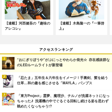
【連載】河西健吾の『趣味の
【連載】木島隆一の『一筆啓
アレコレ』
上』
アクセスランキング
“おにぎりぼうや”がぷにっとやわらか発光☆ 存在感抜群な
のLEDルームライトが新登場
「忍たま」五年生＆六年生をイメージ！手裏剣、髪を結う
仕草…和の趣を感じさせる「MAYLA」パンプス
「東方Project」霊夢、魔理沙、チルノが洗濯ネットになっ
ちゃった♪ 洗濯機の中でぐるぐる回転し続ける姿を思わず
眺めたくなっちゃう!?