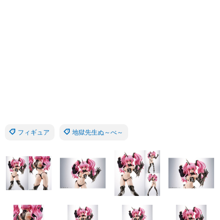
フィギュア
地獄先生ぬ～べ～