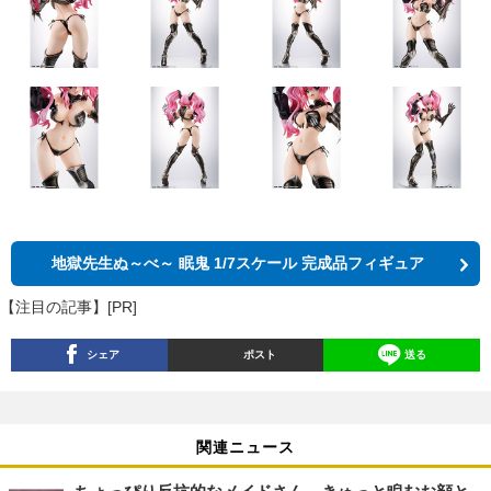
地獄先生ぬ～べ～ 眠鬼 1/7スケール 完成品フィギュア
【注目の記事】[PR]
シェア
ポスト
送る
関連ニュース