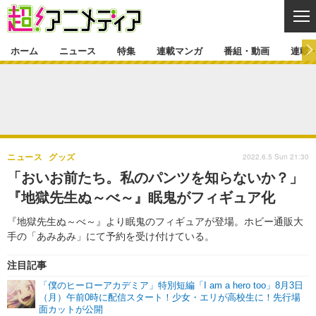
CL
ホーム
ニュース
特集
連載マンガ
番組・動画
連載
ニュース
ニュース一覧
アニメ
特集
ゲーム・アプリ
マンガ
特集一覧
カバー
連載マンガ
2022.6.5 Sun 21:30
ニュース
グッズ
映画
音楽
インタビュー
レポート
連載マンガ一覧
連載一覧
番組・動画
「おいお前たち。私のパンツを知らないか？」
グッズ
イベント
『地獄先生ぬ～べ～』眠鬼がフィギュア化
ラキりす
番組・動画一覧
ラジオ
連載・ブログ
『地獄先生ぬ～べ～』より眠鬼のフィギュアが登場。ホビー通販大
声優
コスプレ
動画
連載・ブログ一覧
コラム
手の「あみあみ」にて予約を受け付けている。
舞台
新帝スタ
編集部ブログ・お知らせ
注目記事
「僕のヒーローアカデミア」特別短編「I am a hero too」8月3日
（月）午前0時に配信スタート！少女・エリが高校生に！先行場
面カットが公開