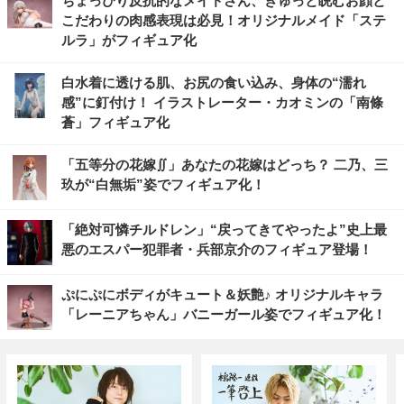
ちょっぴり反抗的なメイドさん、きゅっと睨むお顔と
こだわりの肉感表現は必見！オリジナルメイド「ステ
ルラ」がフィギュア化
白水着に透ける肌、お尻の食い込み、身体の“濡れ
感”に釘付け！ イラストレーター・カオミンの「南條
蒼」フィギュア化
「五等分の花嫁∬」あなたの花嫁はどっち？ 二乃、三
玖が“白無垢”姿でフィギュア化！
「絶対可憐チルドレン」“戻ってきてやったよ”史上最
悪のエスパー犯罪者・兵部京介のフィギュア登場！
ぷにぷにボディがキュート＆妖艶♪ オリジナルキャラ
「レーニアちゃん」バニーガール姿でフィギュア化！