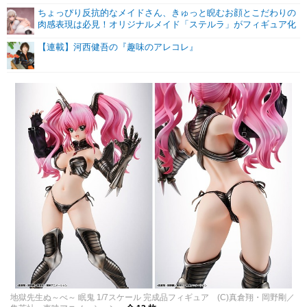
ちょっぴり反抗的なメイドさん、きゅっと睨むお顔とこだわりの
肉感表現は必見！オリジナルメイド「ステルラ」がフィギュア化
【連載】河西健吾の『趣味のアレコレ』
地獄先生ぬ～べ～ 眠鬼 1/7スケール 完成品フィギュア (C)真倉翔・岡野剛／