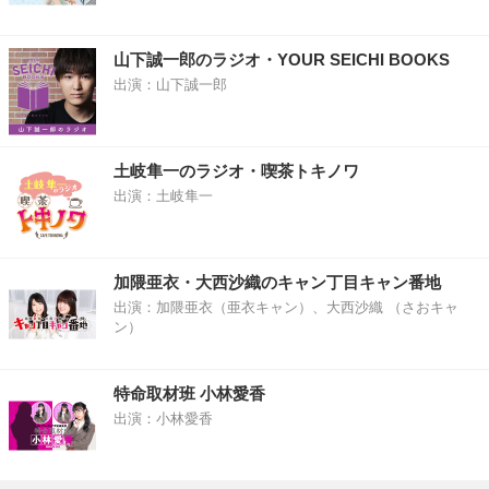
山下誠一郎のラジオ・YOUR SEICHI BOOKS
出演：山下誠一郎
土岐隼一のラジオ・喫茶トキノワ
出演：土岐隼一
加隈亜衣・大西沙織のキャン丁目キャン番地
出演：加隈亜衣（亜衣キャン）、大西沙織 （さおキャ
ン）
特命取材班 小林愛香
出演：小林愛香