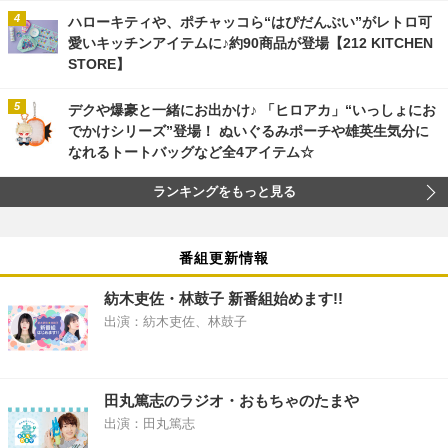
ハローキティや、ポチャッコら“はぴだんぶい”がレトロ可
愛いキッチンアイテムに♪約90商品が登場【212 KITCHEN
STORE】
デクや爆豪と一緒にお出かけ♪ 「ヒロアカ」“いっしょにお
でかけシリーズ”登場！ ぬいぐるみポーチや雄英生気分に
なれるトートバッグなど全4アイテム☆
ランキングをもっと見る
番組更新情報
紡木吏佐・林鼓子 新番組始めます!!
出演：紡木吏佐、林鼓子
田丸篤志のラジオ・おもちゃのたまや
出演：田丸篤志