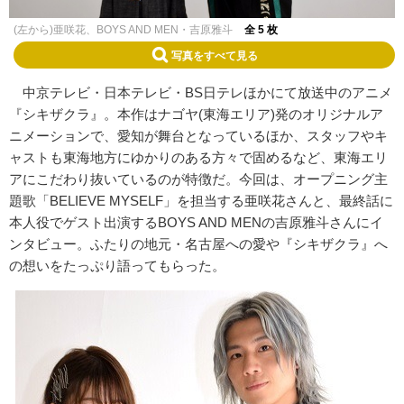
(左から)亜咲花、BOYS AND MEN・吉原雅斗
全 5 枚
写真をすべて見る
中京テレビ・日本テレビ・BS日テレほかにて放送中のアニメ
『シキザクラ』。本作はナゴヤ(東海エリア)発のオリジナルア
ニメーションで、愛知が舞台となっているほか、スタッフやキ
ャストも東海地方にゆかりのある方々で固めるなど、東海エリ
アにこだわり抜いているのが特徴だ。今回は、オープニング主
題歌「BELIEVE MYSELF」を担当する亜咲花さんと、最終話に
本人役でゲスト出演するBOYS AND MENの吉原雅斗さんにイ
ンタビュー。ふたりの地元・名古屋への愛や『シキザクラ』へ
の想いをたっぷり語ってもらった。