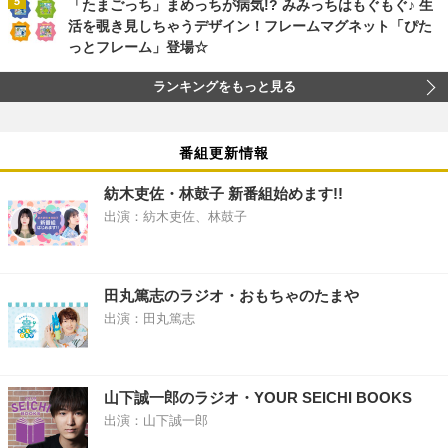
「たまごっち」まめっちが病気!? みみっちはもぐもぐ♪ 生
活を覗き見しちゃうデザイン！フレームマグネット「ぴた
っとフレーム」登場☆
ランキングをもっと見る
番組更新情報
紡木吏佐・林鼓子 新番組始めます!!
出演：紡木吏佐、林鼓子
田丸篤志のラジオ・おもちゃのたまや
出演：田丸篤志
山下誠一郎のラジオ・YOUR SEICHI BOOKS
出演：山下誠一郎