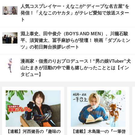
人気コスプレイヤー・えなこが“ディープな名古屋”を
発信！「えなこのヤカタ」がテレビ愛知で放送スター
ト
淵上泰史、田中俊介（BOYS AND MEN）、川籠石駿
平、須賀健太、冨手麻妙らが登壇！ 映画「ダブルミン
ツ」の初日舞台挨拶レポート
漫画家・佃煮のりおプロデュース！“男の娘VTuber”犬
山たまきが活動の中で最も嬉しかったこととは【イン
タビュー】
【連載】河西健吾の『趣味の
【連載】木島隆一の『一筆啓