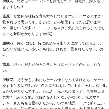
亜咲花
わかるーー!! レジでも買えるので、自宅用に購入もで
きますしね！
吉原
食文化が独特な育ち方をしていますが、ハマるとすごく
愛されると思います。あとは、どの地元もそうだと思います
が、優しい方が多い！……ぶっちゃけ、気に入られるまではち
ょっと時間がかかりますが(笑)。
亜咲花
確かに(笑)。特に他県から来た人に対してはちょっと
当たりが強い人が多いかも(笑)。けれど、愛されたらウェルカ
ム。
吉原
地元が好きだからこそ、そうなっちゃうのかもしれな
い。
亜咲花
そうかも。私たちゲーム仲間なんですけども、ゲーム
をするときは7割くらい名古屋の話をしています。それくらい地
元が大好きなんですよ。たぶん、私たちに限らず、名古屋出身
の方々はみんな地元大好きなんじゃないかな(笑)。私のマネー
ジャーさんも名古屋の人だから、いつも地元トークで盛り上が
っちゃう。初対面の方とはまずは名古屋市か、名古屋市以外出