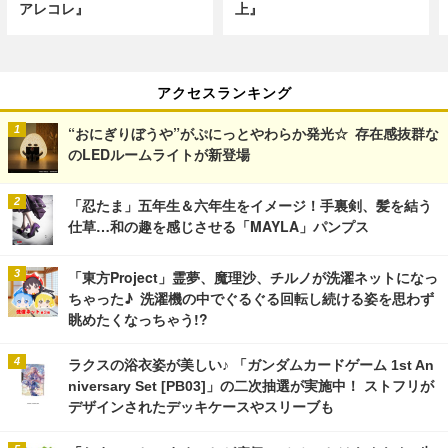
アレコレ』
上』
アクセスランキング
“おにぎりぼうや”がぷにっとやわらか発光☆ 存在感抜群な
のLEDルームライトが新登場
「忍たま」五年生＆六年生をイメージ！手裏剣、髪を結う
仕草…和の趣を感じさせる「MAYLA」パンプス
「東方Project」霊夢、魔理沙、チルノが洗濯ネットになっ
ちゃった♪ 洗濯機の中でぐるぐる回転し続ける姿を思わず
眺めたくなっちゃう!?
ラクスの浴衣姿が美しい♪ 「ガンダムカードゲーム 1st An
niversary Set [PB03]」の二次抽選が実施中！ ストフリが
デザインされたデッキケースやスリーブも