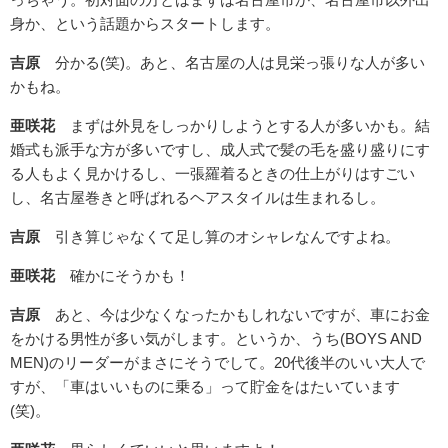
身か、という話題からスタートします。
吉原
分かる(笑)。あと、名古屋の人は見栄っ張りな人が多い
かもね。
亜咲花
まずは外見をしっかりしようとする人が多いかも。結
婚式も派手な方が多いですし、成人式で髪の毛を盛り盛りにす
る人もよく見かけるし、一張羅着るときの仕上がりはすごい
し、名古屋巻きと呼ばれるヘアスタイルは生まれるし。
吉原
引き算じゃなくて足し算のオシャレなんですよね。
亜咲花
確かにそうかも！
吉原
あと、今は少なくなったかもしれないですが、車にお金
をかける男性が多い気がします。というか、うち(BOYS AND
MEN)のリーダーがまさにそうでして。20代後半のいい大人で
すが、「車はいいものに乗る」って貯金をはたいています
(笑)。