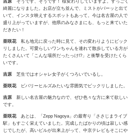
吉原
そうです、そうです！ 様変わりしていますよ。すっごく
綺麗になりました。お店が立ち並んで、ミストがバーッと出て
いて、インスタ映えするスポットもあって。今は名古屋の人で
盛り上がっていますが、他県のみなさまにも、もっと来ていた
だきたい！
亜咲花
私も地元に戻った時に見て、その変わりようにビック
リしました。可愛らしいワンちゃんを連れて散歩している方が
たくさんいて「こんな場所だったっけ!?」と衝撃を受けたくら
いです。
吉原
芝生ではオシャレ女子がくつろいでいるし。
亜咲花
ビバリーヒルズみたいな雰囲気でビックリしました。
吉原
新しい名古屋の魅力なので、ぜひ色々な方に来て欲しい
です。
亜咲花
あとは、「Zepp Nagoya」の最寄り「ささじまライブ
駅」もすごく栄えていました。完成したばかりの頃は寂しい感
じでしたが、高いビルが出来上がって、中京テレビもそこにや