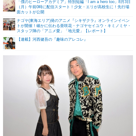
「僕のヒーローアカデミア」特別短編「I am a hero too」8月3日
（月）午前0時に配信スタート！少女・エリが高校生に！先行場
面カットが公開
ナゴヤ(東海エリア)発のアニメ『シキザクラ』オンラインイベン
トが開催！確かに伝わる亜咲花・ナゴヤセイユウ・キミノミヤ・
スタッフ陣の「アニメ愛」「地元愛」【レポート】
【連載】河西健吾の『趣味のアレコレ』