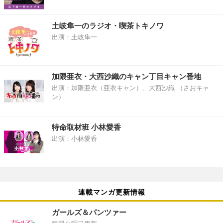
土岐隼一のラジオ・喫茶トキノワ
出演：土岐隼一
加隈亜衣・大西沙織のキャン丁目キャン番地
出演：加隈亜衣（亜衣キャン）、大西沙織 （さおキャ
ン）
特命取材班 小林愛香
出演：小林愛香
連載マンガ更新情報
ガールズ＆パンツァー