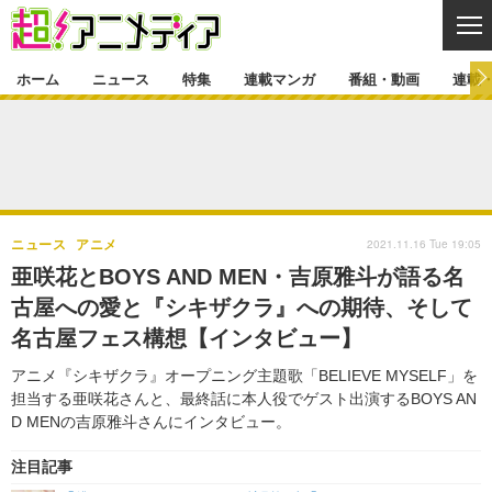
CL
ホーム
ニュース
特集
連載マンガ
番組・動画
連載
ニュース
ニュース一覧
アニメ
特集
ゲーム・アプリ
マンガ
特集一覧
カバー
連載マンガ
2021.11.16 Tue 19:05
ニュース
アニメ
映画
音楽
インタビュー
レポート
連載マンガ一覧
連載一覧
番組・動画
亜咲花とBOYS AND MEN・吉原雅斗が語る名
グッズ
イベント
古屋への愛と『シキザクラ』への期待、そして
ラキりす
番組・動画一覧
ラジオ
連載・ブログ
名古屋フェス構想【インタビュー】
声優
コスプレ
動画
連載・ブログ一覧
コラム
アニメ『シキザクラ』オープニング主題歌「BELIEVE MYSELF」を
舞台
新帝スタ
担当する亜咲花さんと、最終話に本人役でゲスト出演するBOYS AN
編集部ブログ・お知らせ
D MENの吉原雅斗さんにインタビュー。
注目記事