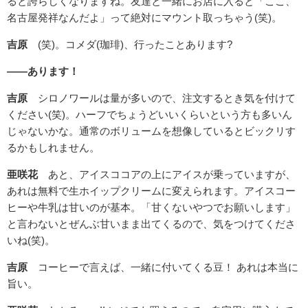
ると誇らしくなりますね。友達と一緒にお店に入ると「ここ、
名古屋発祥なんだよ」って絶対にマウント取っちゃう(笑)。
吉原
(笑)。コメダ(珈琲)、行ったことあります?
――あります！
吉原
シロノワールは量が多いので、注文するとき気を付けて
ください(笑)。ハーフでちょうどいいくらいという方も多いん
じゃないかな。通常のボリュームを想像しているとビックリす
るかもしれません。
亜咲花
あと、アイスココアの上にアイスが乗っていますが、
あれは無料で生ホイップクリームに変えられます。アイスコー
ヒーや牛乳は甘いのが基本。「甘くないやつでお願いします」
と言わないとぜんぶ甘いまま出てくるので、気をつけてくださ
いね(笑)。
吉原
コーヒーで言えば、一緒に付いてくる豆！ あれは本当に
旨い。