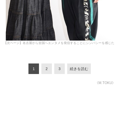
【次ページ】名古屋から全国へエンタメを発信することにシンパシーを感じた
1
2
3
続きを読む
《M.TOKU》