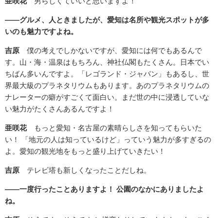
亜咲花
男らしくていいと思いますよ！
――グルメ、人ときましたが、愛知は名所や観光スポットが多
いのも魅力ですよね。
吉原
僕の考えでしかないですが、愛知には何でもあるんで
す。山・海・温泉はもちろん、神社仏閣もたくさん。日本でい
ちばん多いんですよ。「レゴランド・ジャパン」もあるし、世
界最大級のプラネタリウムもあります。あのプラネタリウムの
ナレーターの癖がすごくて面白い。まだ世の中に浸透していな
い魅力がたくさんあるんですよ！
亜咲花
もっと愛知・名古屋の素晴らしさを知ってもらいた
い！ 「地元の人は知っているけど」っていう魅力が多すぎるの
よ。愛知の観光地をもっと盛り上げていきたい！
吉原
テレビ塔も新しくなったことだしね。
――一度行ったことありますよ！ 公園のなかにありましたよ
ね。