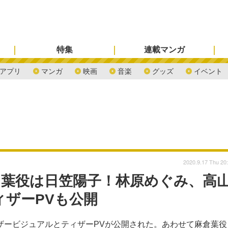
特集
連載マンガ
アプリ
マンガ
映画
音楽
グッズ
イベント
2020.9.17 Thu 20
人公・葉役は日笠陽子！林原めぐみ、高
ィザーPVも公開
ティザービジュアルとティザーPVが公開された。あわせて麻倉葉役