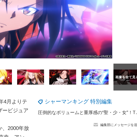
シャーマンキング 特別編集
1年4月よりテ
ザービジュア
圧倒的なボリュームと重厚感の“聖・少・女
編集部にメッセージを
2000年放
克幸、アン