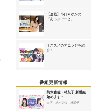
、
【連載】小日向ゆかの
『あっぷでーと』
ぐ
ン
オススメのアニラジを紹
介！
ゆ
る
番組更新情報
紡木吏佐・林鼓子 新番組
始めます!!
出演：紡木吏佐、林鼓子