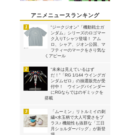
アニメニュースランキング
“ジークジオン”「機動戦士ガ
ンダム」シリーズのロゴマー
ク入りTシャツ登場！ アム
ロ、シャア、ジオン公国、マ
フティーのマークをさり気な
くアピール
“未来は見えているはず
だ！”「RG 1/144 ウイングガ
ンダムゼロ」の抽選販売が受
付中！ ウイングバインダー
にRGならではのギミックを
搭載
「ムーミン」リトルミイの刺
繍×水玉柄で大人可愛さをプ
ラス♪ 機能性も抜群な「三日
月ショルダーバッグ」が新登
場