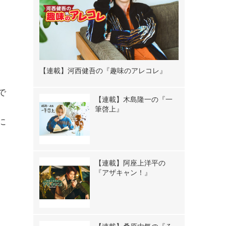
【連載】河西健吾の『趣味のアレコレ』
で
【連載】木島隆一の『一
筆啓上』
に
【連載】阿座上洋平の
も
『アザキャン！』