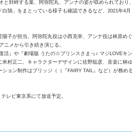
ハオと対峙する葉、阿弥陀丸、アンナの姿が収められており
白鵠」をまとっている様子も確認できるなど、2021年4月
笠陽子が担当。阿弥陀丸役は小西克幸、アンナ役は林原め
Vアニメから引き続き演じる。
活』や『劇場版 うたの☆プリンスさまっ♪ マジLOVEキ
に米村正二、キャラクターデザインに佐野聡彦、音楽に林
ョン制作はブリッジ（（『FAIRY TAIL』など）が務め
月よりテレビ東京系にて放送予定。