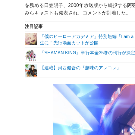
を務める日笠陽子、2000年放送版から続投する
みらキャストも発表され、コメントが到着した。
注目記事
「僕のヒーローアカデミア」特別短編「I am a 
生に！先行場面カットが公開
『SHAMAN KING』単行本全35巻の刊行
【連載】河西健吾の『趣味のアレコレ』