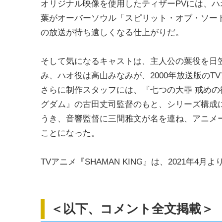
オリジナル映像を使用したティザーPVには、
葉がオーバーソウル「スピリット・オブ・ソード
の放送が待ち遠しくなる仕上がりだ。
そして気になるキャストは、主人公の葉役を日
み、ハオ役は高山みなみが、2000年放送版のT
さらに制作スタッフには、『七つの大罪 戒めの復
グダム』の古田丈司監督のもと、シリーズ構成
うき、音響監督に三間雅文が名を連ね、アニメーシ
ことになった。
TVアニメ『SHAMAN KING』は、2021年4
＜以下、コメント全文掲載＞