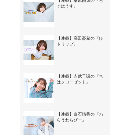
【連載】桑原由気の『ろ
ぐはうす』
【連載】高田憂希の『ひ
トリップ』
【連載】吉武千颯の『ち
はクローゼット』
【連載】白石晴香の『わ
らうわらびー』