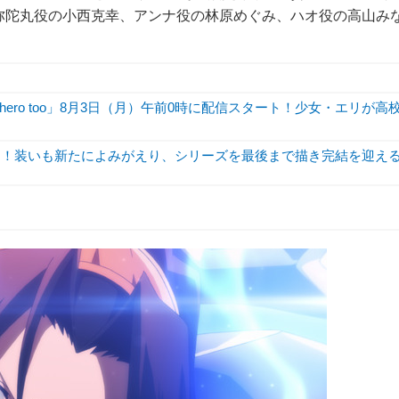
阿弥陀丸役の小西克幸、アンナ役の林原めぐみ、ハオ役の高山み
hero too」8月3日（月）午前0時に配信スタート！少女・エリが高
が決定！装いも新たによみがえり、シリーズを最後まで描き完結を迎え