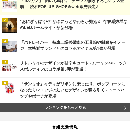
「100カノ」“雨のち晴れ。”テーマの描き下ろしグッズ登
場！ 渋谷POP UP SHOP＆web販売決定♪
“おにぎりぼうや”がぷにっとやわらか発光☆ 存在感抜群な
のLEDルームライトが新登場
「パトレイバー」特車二課整備班の工具箱や制服をイメー
ジ！本格派ブランドとのコラボアイテム第1弾が登場
リトルミイのデザインが甘辛キュート♪ ムーミン×ルコック
スポルティフのコラボ第3弾が登場！
「サンリオ」キティがリボンに乗ったり、ポップコーンに
なったり!?エッジの効いたデザインが目を引く♪ トートバ
ッグやポーチが登場
ランキングをもっと見る
番組更新情報