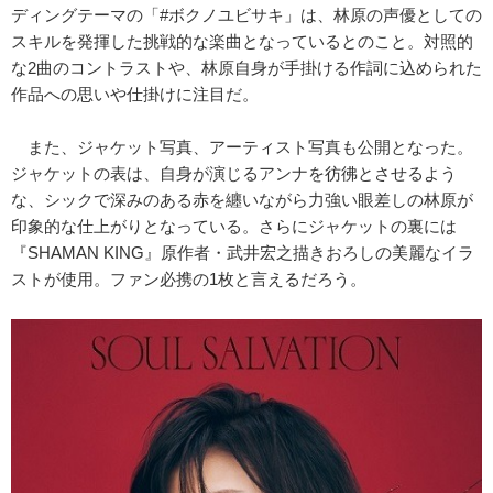
ディングテーマの「#ボクノユビサキ」は、林原の声優としての
スキルを発揮した挑戦的な楽曲となっているとのこと。対照的
な2曲のコントラストや、林原自身が手掛ける作詞に込められた
作品への思いや仕掛けに注目だ。
また、ジャケット写真、アーティスト写真も公開となった。
ジャケットの表は、自身が演じるアンナを彷彿とさせるよう
な、シックで深みのある赤を纏いながら力強い眼差しの林原が
印象的な仕上がりとなっている。さらにジャケットの裏には
『SHAMAN KING』原作者・武井宏之描きおろしの美麗なイラ
ストが使用。ファン必携の1枚と言えるだろう。