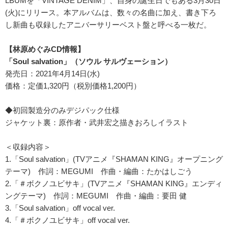
LBUMを「VINTAGE DENIM」、自身の誕生日でもある3月30日
(火)にリリース。本アルバムは、数々の名曲に加え、書き下ろ
し新曲も収録したアニバーサリーベスト盤と呼べる一枚だ。
【林原めぐみCD情報】
「Soul salvation」（ソウル サルヴェーション）
発売日：2021年4月14日(水)
価格：定価1,320円（税別価格1,200円）
◆初回製造分のみデジパック仕様
ジャケット裏：原作者・武井宏之描きおろしイラスト
＜収録内容＞
1.「Soul salvation」(TVアニメ『SHAMAN KING』オープニング
テーマ) 作詞：MEGUMI 作曲・編曲：たかはしごう
2.「＃ボクノユビサキ」(TVアニメ『SHAMAN KING』エンディ
ングテーマ) 作詞：MEGUMI 作曲・編曲：要田 健
3.「Soul salvation」off vocal ver.
4.「＃ボクノユビサキ」off vocal ver.