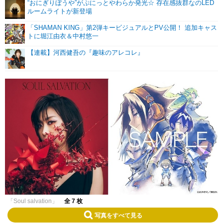
“おにぎりぼうや”がぷにっとやわらか発光☆ 存在感抜群なのLED
ルームライトが新登場
「SHAMAN KING」第2弾キービジュアルとPV公開！ 追加キャス
トに堀江由衣＆中村悠一
【連載】河西健吾の『趣味のアレコレ』
「Soul salvation」
全 7 枚
写真をすべて見る