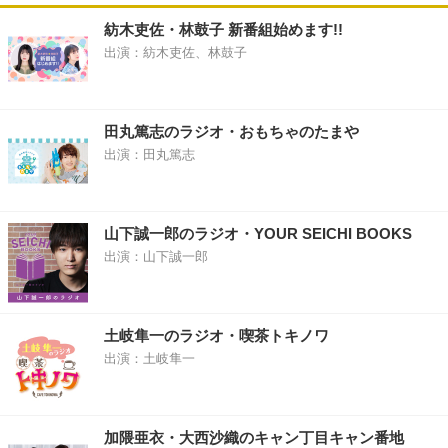
紡木吏佐・林鼓子 新番組始めます!!
出演：紡木吏佐、林鼓子
田丸篤志のラジオ・おもちゃのたまや
出演：田丸篤志
山下誠一郎のラジオ・YOUR SEICHI BOOKS
出演：山下誠一郎
土岐隼一のラジオ・喫茶トキノワ
出演：土岐隼一
加隈亜衣・大西沙織のキャン丁目キャン番地