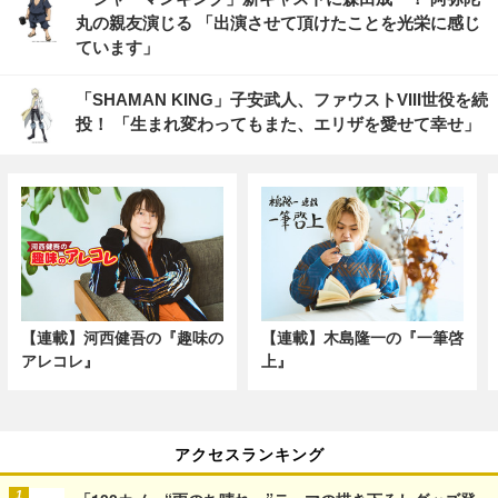
丸の親友演じる 「出演させて頂けたことを光栄に感じ
ています」
「SHAMAN KING」子安武人、ファウストVIII世役を続
投！ 「生まれ変わってもまた、エリザを愛せて幸せ」
【連載】河西健吾の『趣味の
【連載】木島隆一の『一筆啓
アレコレ』
上』
アクセスランキング