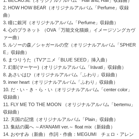
1. BECAUSE（オリジナルアルバム「Half and, Half」収録曲）
2. HOW HOW BEAR（オリジナルアルバム「Perfume」収録
曲）
3. 瞳に銀河（オリジナルアルバム「Perfume」収録曲）
4. 心のプラネット
（OVA「万能文化猫娘」イメージソングカヴ
ァー曲）
5. ルソーの森／シャガールの空（オリジナルアルバム「SPHER
E」収録曲）
6. まつりうた（TVアニメ「BLUE SEED」挿入曲）
7. 幻影(マーヤー)（オリジナルアルバム「Irāvatī」収録曲）
8. あさいはひ（オリジナルアルバム「ふわり」収録曲）
9. inner heart（オリジナルアルバム「ふわり」収録曲）
10. だ・い・き・ら・い（オリジナルアルバム「center color」
収録曲）
11. FLY ME TO THE MOON
（オリジナルアルバム「bertemu」
収録曲）
12. 天国の記憶（オリジナルアルバム「Plain」収録曲）
13. 集結の園へ ～AYANAMI ver.～ float mix（新録曲）
14. おやすみ（新曲） 作詞・作曲：MEGUMI チェロ・アレン