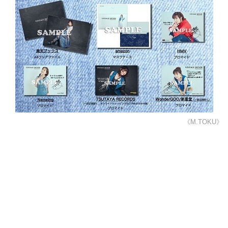
《M.TOKU》