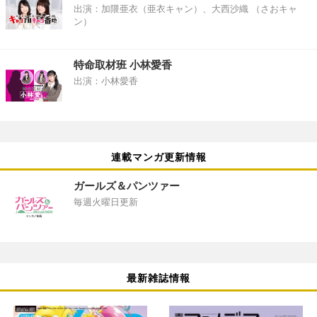
出演：加隈亜衣（亜衣キャン）、大西沙織 （さおキャ
ン）
特命取材班 小林愛香
出演：小林愛香
連載マンガ更新情報
ガールズ＆パンツァー
毎週火曜日更新
最新雑誌情報