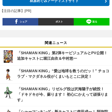
林原めぐみアーティストサイト
【注目の記事】[PR]
シェア
ポスト
送る
関連ニュース
「SHAMAN KING」第2弾キービジュアルとPV公開！
追加キャストに堀江由衣＆中村悠一
「SHAMAN KING」“愛は地球を救うのだッ！” チョコ
ラブ・マクダネル役がくまいもとこに決定！
「SHAMAN KING」リゼルグ役は沢海陽子が続投！
「ドキドキが今、蘇ります！ 初心にかえって頑張りま
す」
「シャーマンキング」新キャストに森田成一！ 阿弥陀