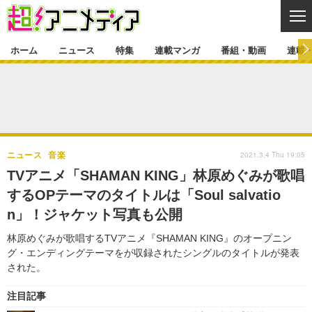
CL
ホーム
ニュース
特集
連載マンガ
番組・動画
連載
ニュース
ニュース一覧
アニメ
特集
ゲーム・アプリ
マンガ
特集一覧
カバー
連載マンガ
2021.3.4 Thu 19:05
ニュース
音楽
映画
音楽
インタビュー
レポート
連載マンガ一覧
連載一覧
番組・動画
TVアニメ「SHAMAN KING」林原めぐみが歌唱
グッズ
イベント
するOPテーマのタイトルは「Soul salvatio
ラキりす
番組・動画一覧
ラジオ
連載・ブログ
n」！ジャケット写真も公開
声優
コスプレ
動画
連載・ブログ一覧
コラム
林原めぐみが歌唱するTVアニメ『SHAMAN KING』のオープニン
舞台
新帝スタ
グ・エンディングテーマをが収録されたシングルのタイトルが発表
編集部ブログ・お知らせ
された。
注目記事