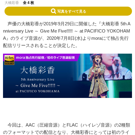
大橋彩香
全 4 枚
写真をすべて見る
声優の大橋彩香が2019年9月29日に開催した『大橋彩香 5th A
nniversary Live ～ Give Me Five!!!!! ～ at PACIFICO YOKOHAM
A』のライブ音源が、2020年7月8日(水)よりmoraにて独占先行
配信リリースされることが決定した。
今回は、AAC（圧縮音源）とFLAC（ハイレゾ音源）の2種類
のフォーマットでの配信となり、大橋彩香にとっては初のライ