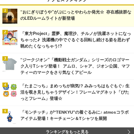
“おにぎりぼうや”がぷにっとやわらか発光☆ 存在感抜群な
のLEDルームライトが新登場
「東方Project」霊夢、魔理沙、チルノが洗濯ネットになっ
ちゃった♪ 洗濯機の中でぐるぐる回転し続ける姿を思わず
眺めたくなっちゃう!?
“ジークジオン”「機動戦士ガンダム」シリーズのロゴマー
ク入りTシャツ登場！ アムロ、シャア、ジオン公国、マフ
ティーのマークをさり気なくアピール
「たまごっち」まめっちが病気!? みみっちはもぐもぐ♪ 生
活を覗き見しちゃうデザイン！フレームマグネット「ぴた
っとフレーム」登場☆
「モンチッチ」が“TENKYU”の着ぐるみに♪ atmosコラボ
アイテム登場！キーチェーン＆Tシャツを展開
ランキングをもっと見る