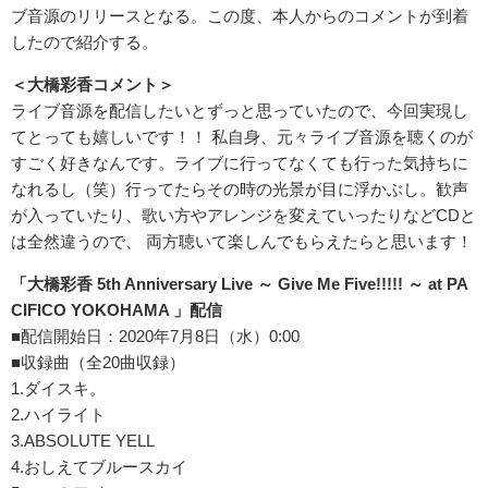
ブ音源のリリースとなる。この度、本人からのコメントが到着
したので紹介する。
＜大橋彩香コメント＞
ライブ音源を配信したいとずっと思っていたので、今回実現し
てとっても嬉しいです！！ 私自身、元々ライブ音源を聴くのが
すごく好きなんです。ライブに行ってなくても行った気持ちに
なれるし（笑）行ってたらその時の光景が目に浮かぶし。歓声
が入っていたり、歌い方やアレンジを変えていったりなどCDと
は全然違うので、 両方聴いて楽しんでもらえたらと思います！
「大橋彩香 5th Anniversary Live ～ Give Me Five!!!!! ～ at PA
CIFICO YOKOHAMA 」配信
■配信開始日：2020年7月8日（水）0:00
■収録曲（全20曲収録）
1.ダイスキ。
2.ハイライト
3.ABSOLUTE YELL
4.おしえてブルースカイ