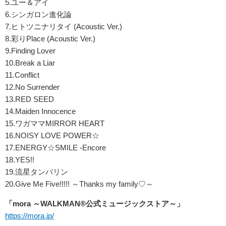
5.ユー＆アイ
6.シンガロン進化論
7.ヒトツニナリタイ (Acoustic Ver.)
8.彩りPlace (Acoustic Ver.)
9.Finding Lover
10.Break a Liar
11.Conflict
12.No Surrender
13.RED SEED
14.Maiden Innocence
15.ワガママMIRROR HEART
16.NOISY LOVE POWER☆
17.ENERGY☆SMILE -Encore
18.YES!!
19.流星タンバリン
20.Give Me Five!!!!! ～Thanks my family♡～
「mora ～WALKMAN®公式ミュージックストア～」
https://mora.jp/