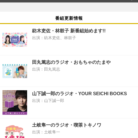
番組更新情報
紡木吏佐・林鼓子 新番組始めます!!
出演：紡木吏佐、林鼓子
田丸篤志のラジオ・おもちゃのたまや
出演：田丸篤志
山下誠一郎のラジオ・YOUR SEICHI BOOKS
出演：山下誠一郎
土岐隼一のラジオ・喫茶トキノワ
出演：土岐隼一