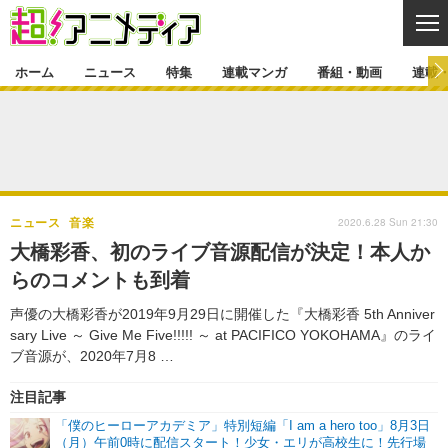
CL
ホーム
ニュース
特集
連載マンガ
番組・動画
連載
ニュース
ニュース一覧
アニメ
特集
ゲーム・アプリ
マンガ
特集一覧
カバー
連載マンガ
2020.6.28 Sun 21:30
ニュース
音楽
映画
音楽
インタビュー
レポート
連載マンガ一覧
連載一覧
番組・動画
大橋彩香、初のライブ音源配信が決定！本人か
グッズ
イベント
らのコメントも到着
ラキりす
番組・動画一覧
ラジオ
連載・ブログ
声優の大橋彩香が2019年9月29日に開催した『大橋彩香 5th Anniver
声優
コスプレ
動画
連載・ブログ一覧
コラム
sary Live ～ Give Me Five!!!!! ～ at PACIFICO YOKOHAMA』のライ
舞台
新帝スタ
ブ音源が、2020年7月8 …
編集部ブログ・お知らせ
注目記事
「僕のヒーローアカデミア」特別短編「I am a hero too」8月3日
（月）午前0時に配信スタート！少女・エリが高校生に！先行場