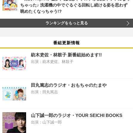
ちゃった♪ 洗濯機の中でぐるぐる回転し続ける姿を思わず
眺めたくなっちゃう!?
ランキングをもっと見る
番組更新情報
紡木吏佐・林鼓子 新番組始めます!!
出演：紡木吏佐、林鼓子
田丸篤志のラジオ・おもちゃのたまや
出演：田丸篤志
山下誠一郎のラジオ・YOUR SEICHI BOOKS
出演：山下誠一郎