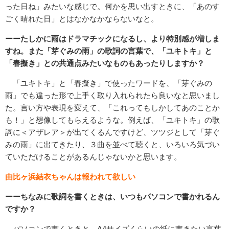
った日ね」みたいな感じで。何かを思い出すときに、「あのす
ごく晴れた日」とはなかなかならないなと。
ーーたしかに雨はドラマチックになるし、より特別感が増しま
すね。また「芽ぐみの雨」の歌詞の言葉で、「ユキトキ」と
「春擬き」との共通点みたいなものもあったりしますか？
「ユキトキ」と「春擬き」で使ったワードを、「芽ぐみの
雨」でも違った形で上手く取り入れられたら良いなと思いまし
た。言い方や表現を変えて、「これってもしかしてあのことか
も！」と想像してもらえるような。例えば、「ユキトキ」の歌
詞に＜アザレア＞が出てくるんですけど、ツツジとして「芽ぐ
みの雨」に出てきたり、３曲を並べて聴くと、いろいろ気づい
ていただけることがあるんじゃないかと思います。
由比ヶ浜結衣ちゃんは報われて欲しい
ーーちなみに歌詞を書くときは、いつもパソコンで書かれるん
ですか？
パソコンで書くときと、A4サイズくらいの紙に書きたい言葉