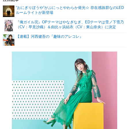
“おにぎりぼうや”がぷにっとやわらか発光☆ 存在感抜群なのLED
ルームライトが新登場
『俺ガイル完』OPテーマはやなぎなぎ、EDテーマは雪ノ下雪乃
（CV：早見沙織）＆由比ヶ浜結衣（CV：東山奈央）に決定
【連載】河西健吾の『趣味のアレコレ』