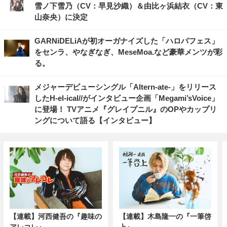
雪ノ下雪乃（CV：早見沙織）＆由比ヶ浜結衣（CV：東
山奈央）に決定
GARNiDELiAが初オーガナイズした「ハロパフェス」
をセンラ、やなぎなぎ、MeseMoa.など豪華メンツが彩
る。
メジャーデビューシングル「Altern-ate-」をリリース
したH-el-ical//がインタビュー企画「Megami’sVoice」
に登場！ TVアニメ『グレイプニル』のOPやカップリ
ングについて語る【インタビュー】
【連載】河西健吾の『趣味の
【連載】木島隆一の『一筆啓
アレコレ』
上』