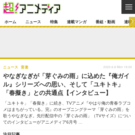
CL
ホーム
ニュース
特集
連載マンガ
番組・動画
連載
ニュース
ニュース一覧
アニメ
特集
ゲーム・アプリ
マンガ
特集一覧
カバー
連載マンガ
2020.6.8 Mon 19:00
ニュース
音楽
映画
音楽
インタビュー
レポート
連載マンガ一覧
連載一覧
番組・動画
やなぎなぎが「芽ぐみの雨」に込めた『俺ガイ
グッズ
イベント
ル』シリーズへの思い、そして「ユキトキ」
ラキりす
番組・動画一覧
ラジオ
連載・ブログ
「春擬き」との共通点【インタビュー】
声優
コスプレ
動画
連載・ブログ一覧
コラム
「ユキトキ」「春擬き」に続き、TVアニメ『やはり俺の青春ラブコ
舞台
新帝スタ
メはまちがっている。完』のオープニングテーマ「芽ぐみの雨」を
編集部ブログ・お知らせ
歌うやなぎなぎ。先行配信中の「芽ぐみの雨」（TVサイズ）につい
てのインタビューがアニメディア6月号 …
注目記事