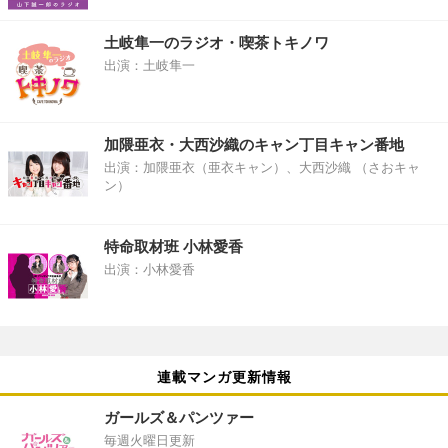
土岐隼一のラジオ・喫茶トキノワ
出演：土岐隼一
加隈亜衣・大西沙織のキャン丁目キャン番地
出演：加隈亜衣（亜衣キャン）、大西沙織 （さおキャ
ン）
特命取材班 小林愛香
出演：小林愛香
連載マンガ更新情報
ガールズ＆パンツァー
毎週火曜日更新