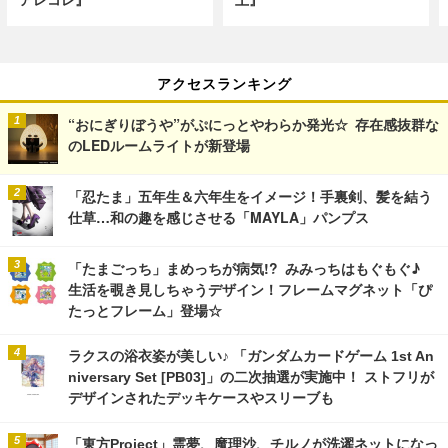
アクセスランキング
“おにぎりぼうや”がぷにっとやわらか発光☆ 存在感抜群な
のLEDルームライトが新登場
「忍たま」五年生＆六年生をイメージ！手裏剣、髪を結う
仕草…和の趣を感じさせる「MAYLA」パンプス
「たまごっち」まめっちが病気!? みみっちはもぐもぐ♪
生活を覗き見しちゃうデザイン！フレームマグネット「ぴ
たっとフレーム」登場☆
ラクスの浴衣姿が美しい♪ 「ガンダムカードゲーム 1st An
niversary Set [PB03]」の二次抽選が実施中！ ストフリが
デザインされたデッキケースやスリーブも
「東方Project」霊夢、魔理沙、チルノが洗濯ネットになっ