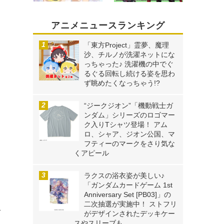
アニメニュースランキング
「東方Project」霊夢、魔理
沙、チルノが洗濯ネットにな
っちゃった♪ 洗濯機の中でぐ
るぐる回転し続ける姿を思わ
ず眺めたくなっちゃう!?
“ジークジオン”「機動戦士ガ
ンダム」シリーズのロゴマー
ク入りTシャツ登場！ アム
ロ、シャア、ジオン公国、マ
フティーのマークをさり気な
くアピール
ラクスの浴衣姿が美しい♪
「ガンダムカードゲーム 1st
Anniversary Set [PB03]」の
二次抽選が実施中！ ストフリ
坂
がデザインされたデッキケー
スやスリーブも