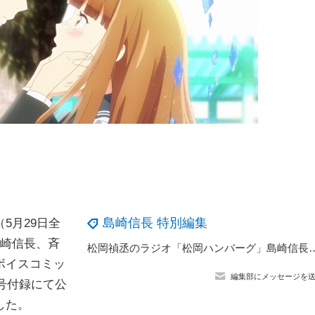
島崎信長 特別編集
5月29日全
島崎信長、斉
松岡禎丞のラジオ「松岡ハンバーグ」島崎信長がゲストで公開録音開催！ 天
ボイスコミッ
編集部にメッセージを
号付録にて公
した。