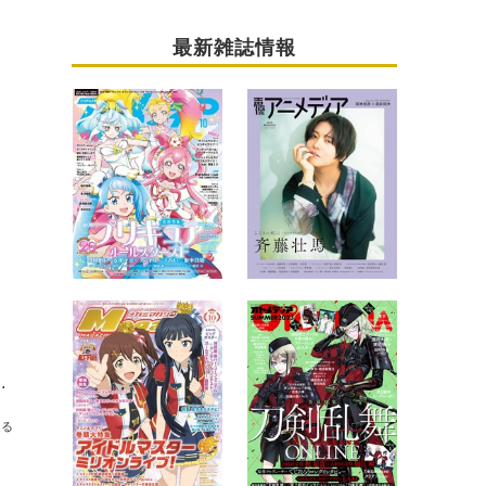
最新雑誌情報
崎滉平、岡咲美保、佐藤元らアシスタントも全員集結
送る