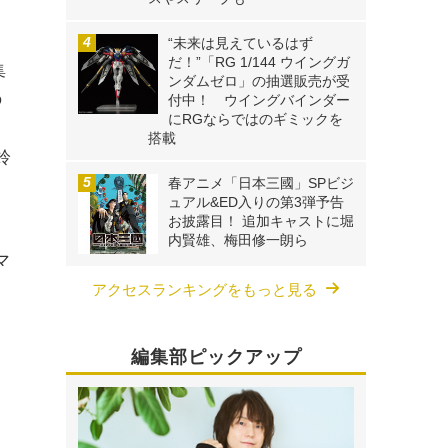
“未来は見えているはず
だ！”「RG 1/144 ウイングガ
集
ンダムゼロ」の抽選販売が受
の
付中！ ウイングバインダー
にRGならではのギミックを
、
搭載
鈴
春アニメ「日本三國」SPビジ
ュアル&ED入りの第3弾予告
お披露目！ 追加キャストに堀
」
内賢雄、梅田修一朗ら
マ
アクセスランキングをもっと見る
編集部ピックアップ