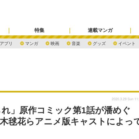
特集
連載マンガ
アプリ
マンガ
映画
音楽
グッズ
イベント
2020.3.29 Sun 11
れ」原作コミック第1話が潘めぐ
鈴木毬花らアニメ版キャストによっ