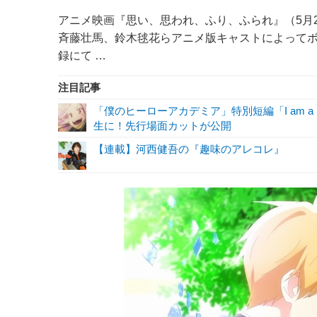
アニメ映画『思い、思われ、ふり、ふられ』（5月
斉藤壮馬、鈴木毬花らアニメ版キャストによってボ
録にて …
注目記事
「僕のヒーローアカデミア」特別短編「I am a 
生に！先行場面カットが公開
【連載】河西健吾の『趣味のアレコレ』