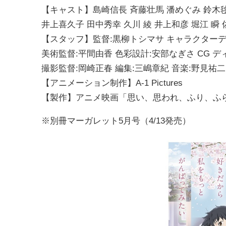
【キャスト】島崎信長 斉藤壮馬 潘めぐみ 鈴木
井上喜久子 田中秀幸 久川 綾 井上和彦 堀江 瞬
【スタッフ】監督:黒柳トシマサ キャラクターデザ
美術監督:平間由香 色彩設計:安部なぎさ CG 
撮影監督:岡崎正春 編集:三嶋章紀 音楽:野見祐二
【アニメーション制作】A-1 Pictures
【製作】アニメ映画「思い、思われ、ふり、ふ
※別冊マーガレット5月号（4/13発売）