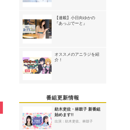
【連載】小日向ゆかの
『あっぷでーと』
オススメのアニラジを紹
》
介！
番組更新情報
紡木吏佐・林鼓子 新番組
始めます!!
出演：紡木吏佐、林鼓子