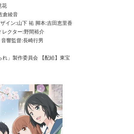
毬花
 佐倉綾音
イン:山下 祐 脚本:吉田恵里香
ディレクター:野間裕介
 音響監督:長崎行男
られ」製作委員会 【配給】東宝