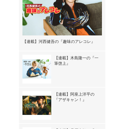
【連載】河西健吾の『趣味のアレコレ』
【連載】木島隆一の『一
筆啓上』
【連載】阿座上洋平の
『アザキャン！』