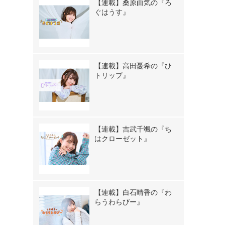
【連載】桑原由気の『ろ
ぐはうす』
【連載】高田憂希の『ひ
トリップ』
【連載】吉武千颯の『ち
はクローゼット』
【連載】白石晴香の『わ
らうわらびー』