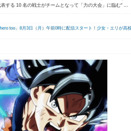
表する 10 名の戦士がチームとなって「力の大会」に臨む“ …
hero too」8月3日（月）午前0時に配信スタート！少女・エリが高