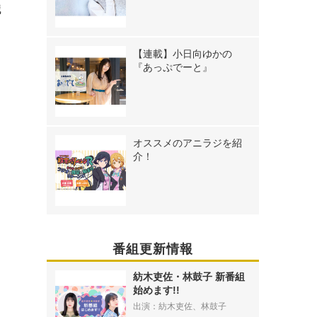
熾
【連載】小日向ゆかの
『あっぷでーと』
オススメのアニラジを紹
介！
番組更新情報
紡木吏佐・林鼓子 新番組
始めます!!
出演：紡木吏佐、林鼓子