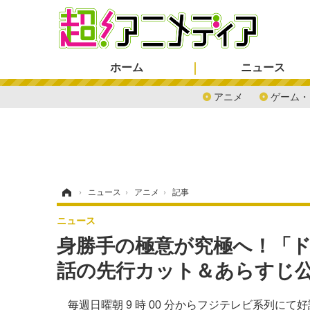
ホーム
ニュース
アニメ
ゲーム・
ホーム
›
ニュース
›
アニメ
›
記事
ニュース
身勝手の極意が究極へ！「ドラゴ
話の先行カット＆あらすじ
毎週日曜朝 9 時 00 分からフジテレビ系列に