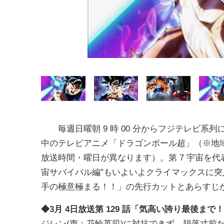
毎週日曜朝 9 時 00 分からフジテレビ系列
中のテレビアニメ「ドラゴンボール超」（※地
放送時間・曜日が異なります）。第 7 宇宙を代
宙サバイバル編”もいよいよクライマックスに突入す
手の極意極まる！！」の先行カットとあらすじ
◆3月 4日放送第 129 話「気高い誇り最後ま
ジレン(声：花輪英司)に対抗できず、脱落寸前