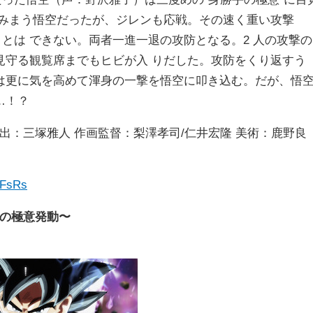
をみまう悟空だったが、ジレンも応戦。その速く重い攻撃
ことは できない。両者一進一退の攻防となる。2 人の攻撃の
見守る観覧席までもヒビが入 りだした。攻防をくり返すう
は更に気を高めて渾身の一撃を悟空に叩き込む。だが、悟
…！？
演出：三塚雅人 作画監督：梨澤孝司/仁井宏隆 美術：鹿野良
NFsRs
手の極意発動〜