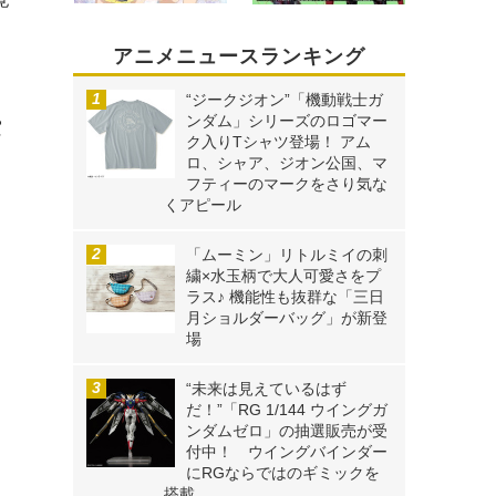
アニメニュースランキング
“ジークジオン”「機動戦士ガ
ンダム」シリーズのロゴマー
空
ク入りTシャツ登場！ アム
ロ、シャア、ジオン公国、マ
フティーのマークをさり気な
くアピール
「ムーミン」リトルミイの刺
繍×水玉柄で大人可愛さをプ
ラス♪ 機能性も抜群な「三日
月ショルダーバッグ」が新登
場
“未来は見えているはず
だ！”「RG 1/144 ウイングガ
ンダムゼロ」の抽選販売が受
付中！ ウイングバインダー
にRGならではのギミックを
搭載