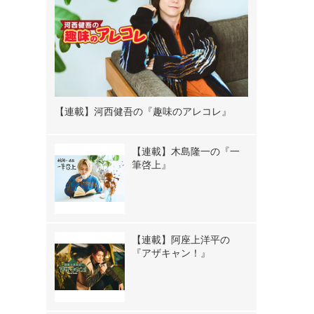
【連載】河西健吾の『趣味のアレコレ』
【連載】木島隆一の『一
筆啓上』
【連載】阿座上洋平の
『アザキャン！』