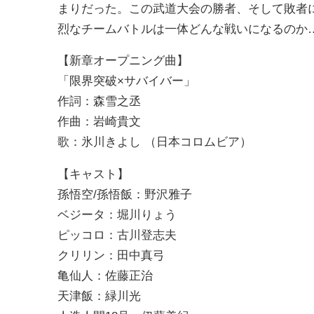
まりだった。この武道大会の勝者、そして敗者
烈なチームバトルは一体どんな戦いになるのか
【新章オープニング曲】
「限界突破×サバイバー」
作詞：森雪之丞
作曲：岩崎貴文
歌：氷川きよし （日本コロムビア）
【キャスト】
孫悟空/孫悟飯：野沢雅子
ベジータ：堀川りょう
ピッコロ：古川登志夫
クリリン：田中真弓
亀仙人：佐藤正治
天津飯：緑川光