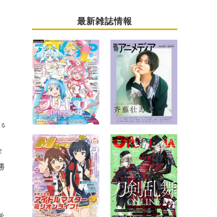
最新雑誌情報
送る
宇
勝
覚