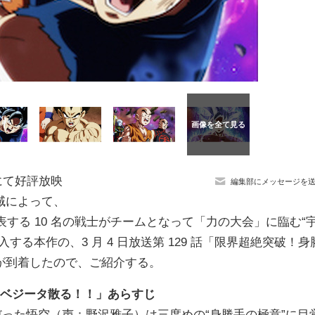
にて好評放映
編集部にメッセージを
域によって、
表する 10 名の戦士がチームとなって「力の大会」に臨む“
る本作の、3 月 4 日放送第 129 話「限界超絶突破！身
が到着したので、ご紹介する。
で！ベジータ散る！！」あらすじ
だった悟空（声：野沢雅子）は三度めの“身勝手の極意”に目