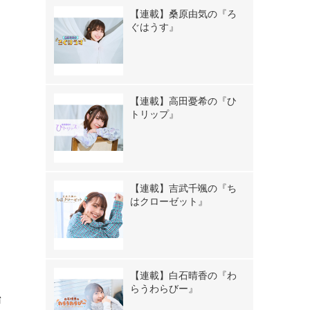
【連載】桑原由気の『ろ
ぐはうす』
【連載】高田憂希の『ひ
トリップ』
【連載】吉武千颯の『ち
はクローゼット』
【連載】白石晴香の『わ
らうわらびー』
始