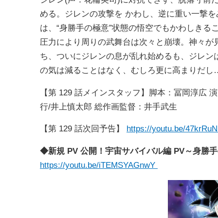
める。ジレンの攻撃を かわし、逆に重い一撃
は、“身勝手の極意”状態の悟空でもかわしきる
圧力により周りの武舞台は次々と崩壊。神々が
ち、ついにジレンの息が乱れ始めるも、ジレン
の気は減ることはなく、むしろ更に高まりだし
【第 129 話メインスタッフ】脚本：冨岡淳広 
行/井上慎太郎 総作画監督：井手武生
【第 129 話次回予告】
https://youtu.be/47krRu
◆新規 PV 公開！宇宙サバイバル編 PV～身勝
https://youtu.be/iTEMSYAGnwY