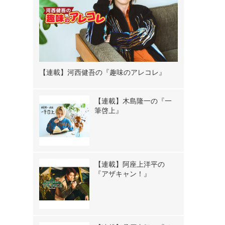
【連載】河西健吾の『趣味のアレコレ』
【連載】木島隆一の『一
筆啓上』
【連載】阿座上洋平の
『アザキャン！』
》