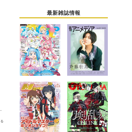
最新雑誌情報
！ “麻天狼”公演DAY1・DAY2＆楽屋裏レポ
送る