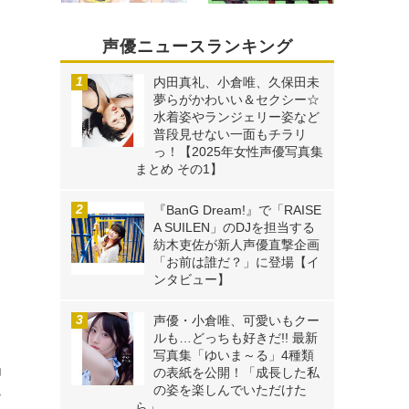
声優ニュースランキング
内田真礼、小倉唯、久保田未
夢らがかわいい＆セクシー☆
水着姿やランジェリー姿など
普段見せない一面もチラリ
っ！【2025年女性声優写真集
まとめ その1】
『BanG Dream!』で「RAISE
A SUILEN」のDJを担当する
紡木吏佐が新人声優直撃企画
「お前は誰だ？」に登場【イ
ンタビュー】
声優・小倉唯、可愛いもクー
ルも…どっちも好きだ!! 最新
写真集「ゆいま～る」4種類
』
の表紙を公開！「成長した私
の姿を楽しんでいただけた
ー
ら」