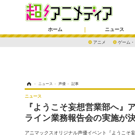
ホーム
ニュース
アニメ
ゲーム・
ホーム
›
ニュース
›
声優
›
記事
ニュース
『ようこそ妄想営業部へ』ア
ライン業務報告会の実施が
アニマックスオリジナル声優イベント『ようこそ妄