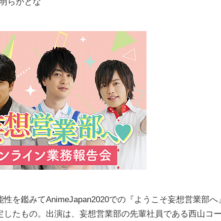
が明らかとな
鑑みてAnimeJapan2020での『ようこそ妄想営業部へ
定したもの。出演は、妄想営業部の先輩社員である西山コ