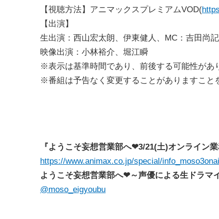
【視聴方法】アニマックスプレミアムVOD(
http
【出演】
生出演：西山宏太朗、伊東健人、MC：吉田尚記
映像出演：小林裕介、堀江瞬
※表示は基準時間であり、前後する可能性があ
※番組は予告なく変更することがありますこと
『ようこそ妄想営業部へ
❤3/21(土)オンライ
https://www.animax.co.jp/special/info_moso3onai
ようこそ妄想営業部へ
❤～声優による生ドラマイベ
@moso_eigyoubu