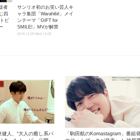
疑者
サンリオ初のお笑い芸人キ
じ四
ャラ集団「Warahibi!」メイ
ストビ
ンテーマ「GIFT for
ー
SMILE!」MVが解禁
2019.12.25 Wed 13:05
東健人、“大人の癒し系パ
「駒田航のKomastagram」番組