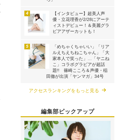
介
吉
【インタビュー】超美人声
優・立花理香が2/28にアーテ
ィストデビュー！＆美麗グラ
ビアアザーカットも！
「めちゃくちゃいい」「リア
ルえちえちねこちゃん」「大
家本人で笑った」…「ヤニね
こ」コラボグラビアが超話
題!! 篠崎こころ＆声優・稲
田徹が出演「ヤンマガ」34号
アクセスランキングをもっと見る
マ
、
編集部ピックアップ