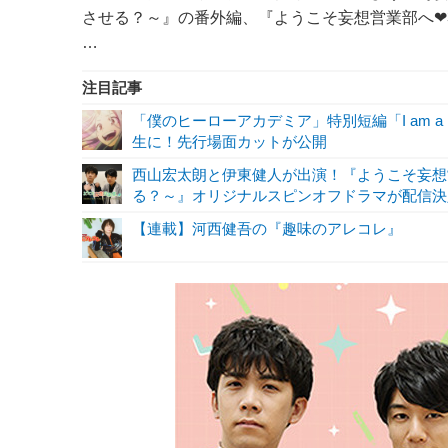
させる？～』の番外編、『ようこそ妄想営業部へ❤3
…
注目記事
「僕のヒーローアカデミア」特別短編「I am a 
生に！先行場面カットが公開
西山宏太朗と伊東健人が出演！『ようこそ妄想
る？～』オリジナルスピンオフドラマが配信決
【連載】河西健吾の『趣味のアレコレ』