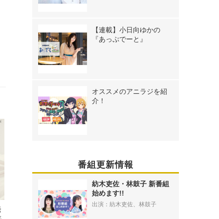
【連載】小日向ゆかの
『あっぷでーと』
オススメのアニラジを紹
介！
番組更新情報
紡木吏佐・林鼓子 新番組
始めます!!
出演：紡木吏佐、林鼓子
発