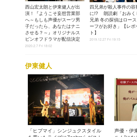
西山宏太朗と伊東健人が出
四兄弟が殺人事件の容
演！『ようこそ妄想営業部
に!? 朗読劇「おみく
へ～もしも声優がスーツ男
兄弟 冬の探偵はロー
子だったら、あなたはナニ
ーフがお好き」【レポ
させる？～』オリジナルス
ト】
ピンオフドラマが配信決定
2019.12.27 Fri 19:15
2020.2.7 Fri 18:02
伊東健人
「ヒプマイ」シンジュクスタイル
声優・伊