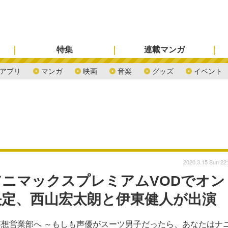
特集
連載マンガ
アプリ
マンガ
映画
音楽
グッズ
イベント
2020.3.15 Sun 22
ニマックスプレミアムVODでオン
決定、西山宏太朗と伊東健人が出演
想営業部へ ～もしも声優がスーツ男子だったら、あなたはナ