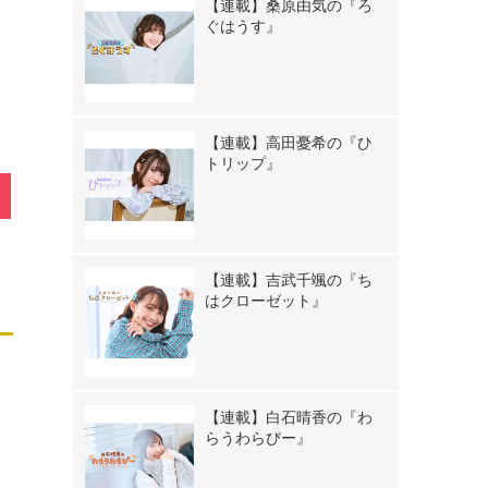
【連載】桑原由気の『ろ
ぐはうす』
【連載】高田憂希の『ひ
トリップ』
【連載】吉武千颯の『ち
はクローゼット』
【連載】白石晴香の『わ
らうわらびー』