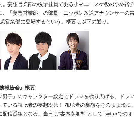
人。妄想営業部の後輩社員である小林ユースケ役の小林裕
に、「妄想営業部」の部長・ニッポン放送アナウンサーの
妄想営業部に登場するという。概要は以下の通り。
ン業務報告会』概要
ツ男子」のキャラクター設定でドラマを繰り広げる。ドラ
している視聴者の妄想次第！ 視聴者の妄想をそのまま形に
信番組となる。当日は“客席参加型”としてTwitterでのオ