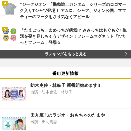
“ジークジオン”「機動戦士ガンダム」シリーズのロゴマー
ク入りTシャツ登場！ アムロ、シャア、ジオン公国、マフ
ティーのマークをさり気なくアピール
「たまごっち」まめっちが病気!? みみっちはもぐもぐ♪ 生
活を覗き見しちゃうデザイン！フレームマグネット「ぴた
っとフレーム」登場☆
ランキングをもっと見る
番組更新情報
紡木吏佐・林鼓子 新番組始めます!!
出演：紡木吏佐、林鼓子
田丸篤志のラジオ・おもちゃのたまや
出演：田丸篤志