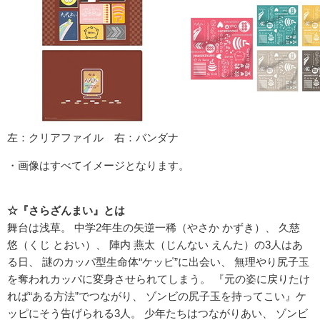
左：クリアファイル 右：バンダナ
・画像はすべてイメージとなります。
☆『さらざんまい』とは
舞台は浅草。 中学2年生の矢逆一稀（やさか かずき）、 久慈
悠（くじ とおい）、 陣内 燕太（じんない えんた）の3人はあ
る日、 謎のカッパ型生命体“ケッピ”に出会い、 無理やり尻子玉
を奪われカッパに変身させられてしまう。 『元の姿に戻りたけ
れば“ある方法”でつながり、 ゾンビの尻子玉を持ってこい』ケ
ッピにそう告げられる3人。 少年たちはつながりあい、 ゾンビ