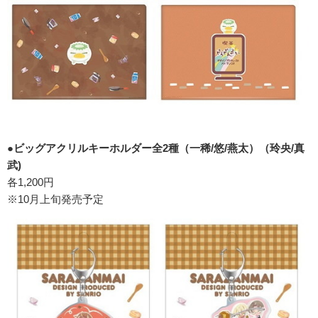
●ビッグアクリルキーホルダー全2種（一稀/悠/燕太）（玲央/真
武)
各1,200円
※10月上旬発売予定