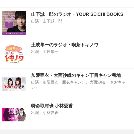
山下誠一郎のラジオ・YOUR SEICHI BOOKS
出演：山下誠一郎
土岐隼一のラジオ・喫茶トキノワ
出演：土岐隼一
加隈亜衣・大西沙織のキャン丁目キャン番地
出演：加隈亜衣（亜衣キャン）、大西沙織 （さおキャ
ン）
特命取材班 小林愛香
出演：小林愛香