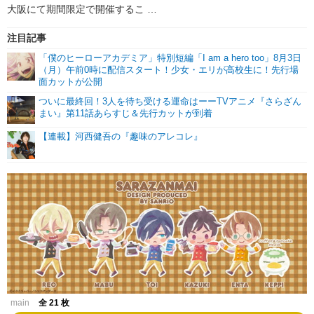
大阪にて期間限定で開催するこ …
注目記事
「僕のヒーローアカデミア」特別短編「I am a hero too」8月3日
（月）午前0時に配信スタート！少女・エリが高校生に！先行場
面カットが公開
ついに最終回！3人を待ち受ける運命はーーTVアニメ『さらざん
まい』第11話あらすじ＆先行カットが到着
【連載】河西健吾の『趣味のアレコレ』
main
全 21 枚