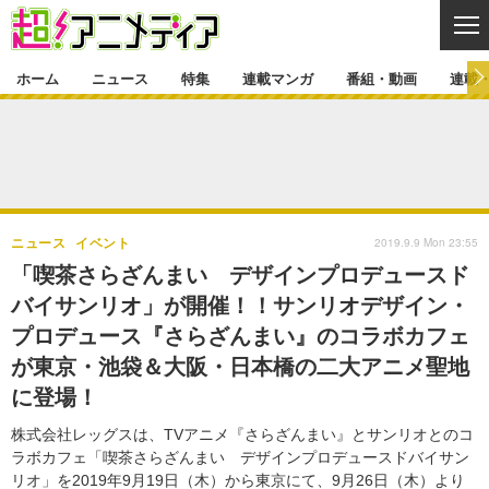
CL
ホーム
ニュース
特集
連載マンガ
番組・動画
連載
ニュース
ニュース一覧
アニメ
特集
ゲーム・アプリ
マンガ
特集一覧
カバー
連載マンガ
2019.9.9 Mon 23:55
ニュース
イベント
映画
音楽
インタビュー
レポート
連載マンガ一覧
連載一覧
番組・動画
「喫茶さらざんまい デザインプロデュースド
グッズ
イベント
バイサンリオ」が開催！！サンリオデザイン・
ラキりす
番組・動画一覧
ラジオ
連載・ブログ
プロデュース『さらざんまい』のコラボカフェ
声優
コスプレ
動画
連載・ブログ一覧
コラム
が東京・池袋＆大阪・日本橋の二大アニメ聖地
舞台
新帝スタ
に登場！
編集部ブログ・お知らせ
株式会社レッグスは、TVアニメ『さらざんまい』とサンリオとのコ
ラボカフェ「喫茶さらざんまい デザインプロデュースドバイサン
リオ」を2019年9月19日（木）から東京にて、9月26日（木）より