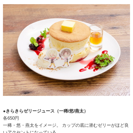
●きらきらゼリージュース（一稀/悠/燕太）
各650円
一稀・悠・燕太をイメージ。 カップの底に潜むゼリーがほど良
いアクセントになっている。