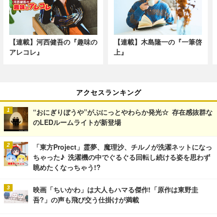
【連載】河西健吾の『趣味の
【連載】木島隆一の『一筆啓
アレコレ』
上』
アクセスランキング
“おにぎりぼうや”がぷにっとやわらか発光☆ 存在感抜群な
のLEDルームライトが新登場
「東方Project」霊夢、魔理沙、チルノが洗濯ネットになっ
ちゃった♪ 洗濯機の中でぐるぐる回転し続ける姿を思わず
眺めたくなっちゃう!?
映画「ちいかわ」は大人もハマる傑作!「原作は東野圭
吾?」の声も飛び交う仕掛けが満載