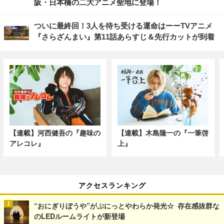
阪・日本橋の二大アニメ聖地に登場！
ついに最終回！3人を待ち受ける運命はーーTVアニメ
『さらざんまい』第11話あらすじ＆先行カットが到着
【連載】河西健吾の『趣味の
【連載】木島隆一の『一筆啓
アレコレ』
上』
アクセスランキング
“おにぎりぼうや”がぷにっとやわらか発光☆ 存在感抜群な
のLEDルームライトが新登場