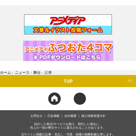
ホーム
›
ニュース
›
舞台
›
記事
TOP
お問合せ
広告掲載
会社概要
個人情報保護方針
紹介した商品/サービスを購入、契約した場合に、
売上の一部が弊社サイトに還元されることがあります。
当サイトに掲載の記事・見出し・写真・画像の無断転載を禁じます。