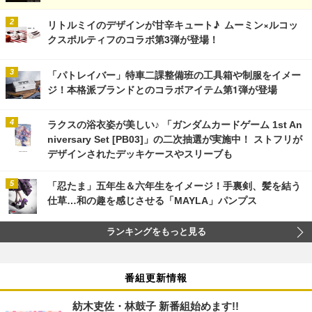
リトルミイのデザインが甘辛キュート♪ ムーミン×ルコッ
クスポルティフのコラボ第3弾が登場！
「パトレイバー」特車二課整備班の工具箱や制服をイメー
ジ！本格派ブランドとのコラボアイテム第1弾が登場
ラクスの浴衣姿が美しい♪ 「ガンダムカードゲーム 1st An
niversary Set [PB03]」の二次抽選が実施中！ ストフリが
デザインされたデッキケースやスリーブも
「忍たま」五年生＆六年生をイメージ！手裏剣、髪を結う
仕草…和の趣を感じさせる「MAYLA」パンプス
ランキングをもっと見る
番組更新情報
紡木吏佐・林鼓子 新番組始めます!!