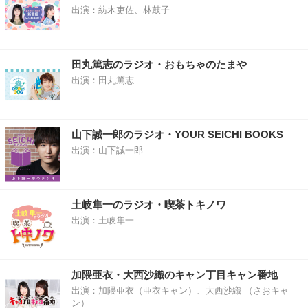
出演：紡木吏佐、林鼓子
田丸篤志のラジオ・おもちゃのたまや
出演：田丸篤志
山下誠一郎のラジオ・YOUR SEICHI BOOKS
出演：山下誠一郎
土岐隼一のラジオ・喫茶トキノワ
出演：土岐隼一
加隈亜衣・大西沙織のキャン丁目キャン番地
出演：加隈亜衣（亜衣キャン）、大西沙織 （さおキャ
ン）