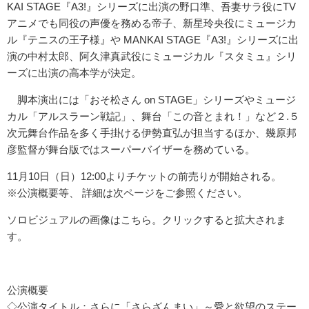
KAI STAGE『A3!』シリーズに出演の野口準、吾妻サラ役にTV
アニメでも同役の声優を務める帝子、新星玲央役にミュージカ
ル『テニスの王子様』や MANKAI STAGE『A3!』シリーズに出
演の中村太郎、阿久津真武役にミュージカル『スタミュ』シリ
ーズに出演の高本学が決定。
脚本演出には「おそ松さん on STAGE」シリーズやミュージ
カル「アルスラーン戦記」、舞台「この音とまれ！」など２.５
次元舞台作品を多く手掛ける伊勢直弘が担当するほか、幾原邦
彦監督が舞台版ではスーパーバイザーを務めている。
11月10日（日）12:00よりチケットの前売りが開始される。
※公演概要等、 詳細は次ページをご参照ください。
ソロビジュアルの画像はこちら。クリックすると拡大されま
す。
公演概要
◇公演タイトル：さらに「さらざんまい」～愛と欲望のステー