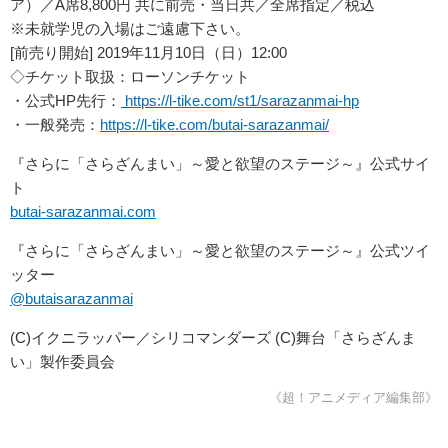
ア）／A席8,800円 共に前売・当日共／全席指定／税込
※未就学児の入場はご遠慮下さい。
[前売り開始] 2019年11月10日（日）12:00
◇チケット取扱：ローソンチケット
・公式HP先行：
https://l-tike.com/st1/sarazanmai-hp
・一般発売：
https://l-tike.com/butai-sarazanmai/
『さらに「さらざんまい」～愛と欲望のステージ～』公式サイ
ト
butai-sarazanmai.com
『さらに「さらざんまい」～愛と欲望のステージ～』公式ツイ
ッター
@butaisarazanmai
(C)イクニラッパー／シリコマンダーズ (C)舞台「さらざんま
い」製作委員会
《超！アニメディア編集部》