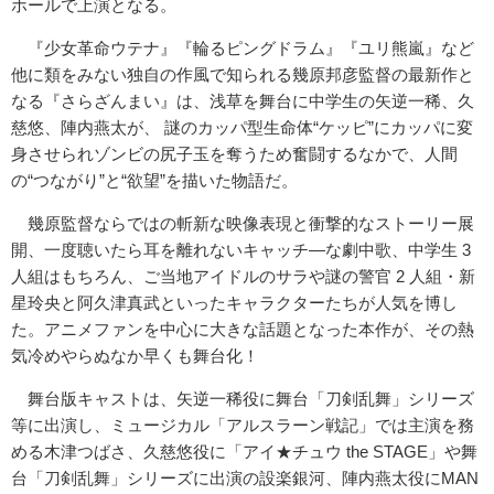
ホールで上演となる。
『少女革命ウテナ』『輪るピングドラム』『ユリ熊嵐』など
他に類をみない独自の作風で知られる幾原邦彦監督の最新作と
なる『さらざんまい』は、浅草を舞台に中学生の矢逆一稀、久
慈悠、陣内燕太が、 謎のカッパ型生命体“ケッピ”にカッパに変
身させられゾンビの尻子玉を奪うため奮闘するなかで、人間
の“つながり”と“欲望”を描いた物語だ。
幾原監督ならではの斬新な映像表現と衝撃的なストーリー展
開、一度聴いたら耳を離れないキャッチ―な劇中歌、中学生 3
人組はもちろん、ご当地アイドルのサラや謎の警官 2 人組・新
星玲央と阿久津真武といったキャラクターたちが人気を博し
た。アニメファンを中心に大きな話題となった本作が、その熱
気冷めやらぬなか早くも舞台化！
舞台版キャストは、矢逆一稀役に舞台「刀剣乱舞」シリーズ
等に出演し、ミュージカル「アルスラーン戦記」では主演を務
める木津つばさ、久慈悠役に「アイ★チュウ the STAGE」や舞
台「刀剣乱舞」シリーズに出演の設楽銀河、陣内燕太役にMAN