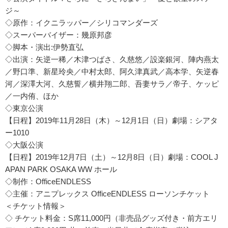
ジ～
◇原作：イクニラッパー／シリコマンダーズ
◇スーパーバイザー：幾原邦彦
◇脚本・演出:伊勢直弘
◇出演：矢逆一稀／木津つばさ、久慈悠／設楽銀河、陣内燕太
／野口準、新星玲央／中村太郎、阿久津真武／高本学、矢逆春
河／深澤大河、久慈誓／横井翔二郎、吾妻サラ／帝子、ケッピ
／一内侑、ほか
◇東京公演
【日程】2019年11月28日（木）～12月1日（日）劇場：シアタ
ー1010
◇大阪公演
【日程】2019年12月7日（土）～12月8日（日）劇場：COOL J
APAN PARK OSAKA WW ホール
◇制作：OfficeENDLESS
◇主催：アニプレックス OfficeENDLESS ローソンチケット
＜チケット情報＞
◇ チケット料金：S席11,000円（非売品グッズ付き・前方エリ