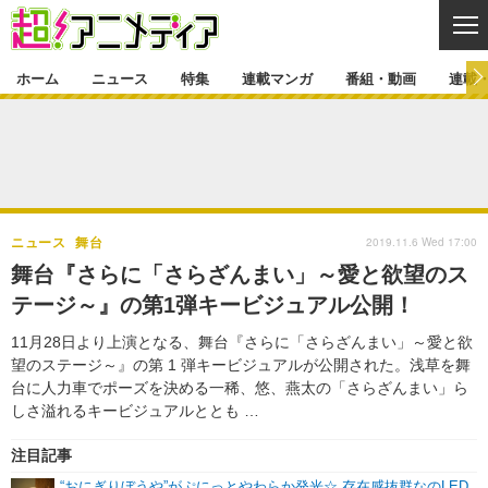
CL
ホーム
ニュース
特集
連載マンガ
番組・動画
連載
ニュース
ニュース一覧
アニメ
特集
ゲーム・アプリ
マンガ
特集一覧
カバー
連載マンガ
2019.11.6 Wed 17:00
ニュース
舞台
映画
音楽
インタビュー
レポート
連載マンガ一覧
連載一覧
番組・動画
舞台『さらに「さらざんまい」～愛と欲望のス
グッズ
イベント
テージ～』の第1弾キービジュアル公開！
ラキりす
番組・動画一覧
ラジオ
連載・ブログ
11月28日より上演となる、舞台『さらに「さらざんまい」～愛と欲
声優
コスプレ
動画
連載・ブログ一覧
コラム
望のステージ～』の第 1 弾キービジュアルが公開された。浅草を舞
舞台
新帝スタ
台に人力車でポーズを決める一稀、悠、燕太の「さらざんまい」ら
編集部ブログ・お知らせ
しさ溢れるキービジュアルととも …
注目記事
“おにぎりぼうや”がぷにっとやわらか発光☆ 存在感抜群なのLED