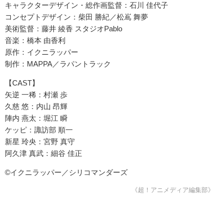
キャラクターデザイン・総作画監督：石川 佳代子
コンセプトデザイン：柴田 勝紀／松嶌 舞夢
美術監督：藤井 綾香 スタジオPablo
音楽：橋本 由香利
原作：イクニラッパー
制作：MAPPA／ラパントラック
【CAST】
矢逆 一稀：村瀬 歩
久慈 悠：内山 昂輝
陣内 燕太：堀江 瞬
ケッピ：諏訪部 順一
新星 玲央：宮野 真守
阿久津 真武：細谷 佳正
©イクニラッパー／シリコマンダーズ
《超！アニメディア編集部》