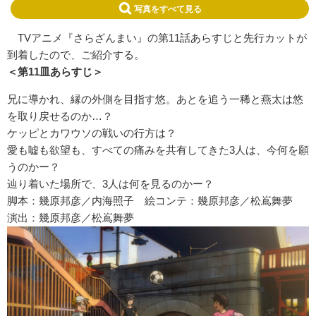
写真をすべて見る
TVアニメ『さらざんまい』の第11話あらすじと先行カットが
到着したので、ご紹介する。
＜第11皿あらすじ＞
兄に導かれ、縁の外側を目指す悠。
あとを追う一稀と燕太は悠
を取り戻せるのか…？
ケッピとカワウソの戦いの行方は？
愛も嘘も欲望も、すべての痛みを共有してきた3人は、
今何を願
うのかー？
辿り着いた場所で、3人は何を見るのかー？
脚本：幾原邦彦／内海照子 絵コンテ：幾原邦彦／松嶌舞夢
演出：幾原邦彦／松嶌舞夢