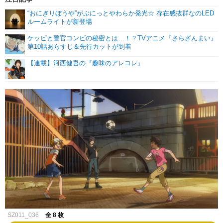
“おにぎりぼうや”がぷにっとやわらか発光☆ 存在感抜群なのLED
ルームライトが新登場
ケッピと警官コンビの秘密とは…！？TVアニメ『さらざんまい』
第10話あらすじ＆先行カットが到着
【連載】河西健吾の『趣味のアレコレ』
SZ011_036
全 8 枚