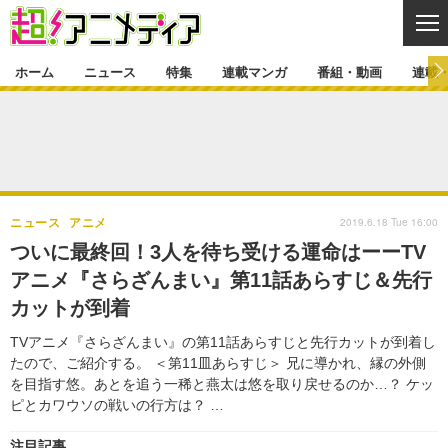
CL
ホーム
ニュース
特集
連載マンガ
番組・動画
連載
ニュース
ニュース一覧
アニメ
特集
ゲーム・アプリ
マンガ
特集一覧
カバー
連載マンガ
2019.6.18 Tue 16:00
ニュース
アニメ
映画
音楽
インタビュー
レポート
連載マンガ一覧
連載一覧
番組・動画
ついに最終回！3人を待ち受ける運命はーーTV
グッズ
イベント
アニメ『さらざんまい』第11話あらすじ＆先行
ラキりす
番組・動画一覧
ラジオ
連載・ブログ
カットが到着
声優
コスプレ
動画
連載・ブログ一覧
コラム
TVアニメ『さらざんまい』の第11話あらすじと先行カットが到着し
舞台
新帝スタ
たので、ご紹介する。 ＜第11皿あらすじ＞ 兄に導かれ、縁の外側
編集部ブログ・お知らせ
を目指す悠。あとを追う一稀と燕太は悠を取り戻せるのか…？ ケッ
ピとカワウソの戦いの行方は？ …
注目記事