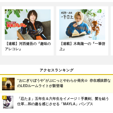
【連載】河西健吾の『趣味の
【連載】木島隆一の『一筆啓
アレコレ』
上』
アクセスランキング
“おにぎりぼうや”がぷにっとやわらか発光☆ 存在感抜群な
のLEDルームライトが新登場
「忍たま」五年生＆六年生をイメージ！手裏剣、髪を結う
仕草…和の趣を感じさせる「MAYLA」パンプス