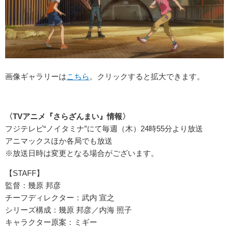
画像ギャラリーは
こちら
。クリックすると拡大できます。
〈TVアニメ『さらざんまい』情報〉
フジテレビ“ノイタミナ”にて毎週（木）24時55分より放送
アニマックスほか各局でも放送
※放送日時は変更となる場合がございます。
【STAFF】
監督：幾原 邦彦
チーフディレクター：武内 宣之
シリーズ構成：幾原 邦彦／内海 照子
キャラクター原案：ミギー