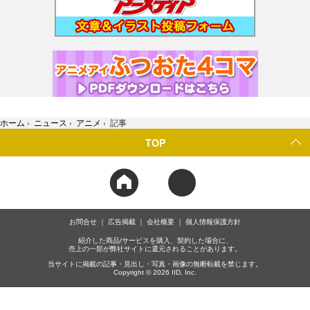
ホーム
›
ニュース
›
アニメ
›
記事
TOP
お問合せ
広告掲載
会社概要
個人情報保護方針
紹介した商品/サービスを購入、契約した場合に、
売上の一部が弊社サイトに還元されることがあります。
当サイトに掲載の記事・見出し・写真・画像の無断転載を禁じます。
Copyright © 2026 IID, Inc.