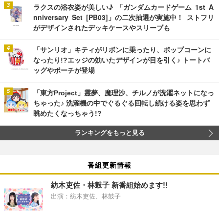
ラクスの浴衣姿が美しい♪ 「ガンダムカードゲーム 1st A
nniversary Set [PB03]」の二次抽選が実施中！ ストフリ
がデザインされたデッキケースやスリーブも
「サンリオ」キティがリボンに乗ったり、ポップコーンに
なったり!?エッジの効いたデザインが目を引く♪ トートバ
ッグやポーチが登場
「東方Project」霊夢、魔理沙、チルノが洗濯ネットになっ
ちゃった♪ 洗濯機の中でぐるぐる回転し続ける姿を思わず
眺めたくなっちゃう!?
ランキングをもっと見る
番組更新情報
紡木吏佐・林鼓子 新番組始めます!!
出演：紡木吏佐、林鼓子