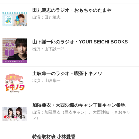
田丸篤志のラジオ・おもちゃのたまや
出演：田丸篤志
山下誠一郎のラジオ・YOUR SEICHI BOOKS
出演：山下誠一郎
土岐隼一のラジオ・喫茶トキノワ
出演：土岐隼一
加隈亜衣・大西沙織のキャン丁目キャン番地
出演：加隈亜衣（亜衣キャン）、大西沙織 （さおキャ
ン）
特命取材班 小林愛香