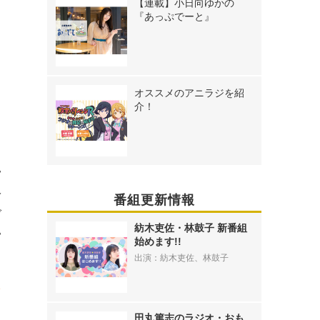
【連載】小日向ゆかの
『あっぷでーと』
オススメのアニラジを紹
曲
介！
い
ベ
番組更新情報
で
紡木吏佐・林鼓子 新番組
い
始めます!!
出演：紡木吏佐、林鼓子
じ
田丸篤志のラジオ・おも