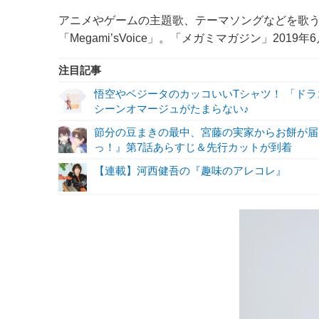
アニメやゲームの主題歌、テーマソングなどを歌
「Megami’sVoice」。「メガミマガジン」201
注目記事
悟空やベジータのカッコいいTシャツ！ 「ド
シーンオマージュがたまらない♪
節分の豆まきの最中、宮藤の実家からお餅が届き
っ！』第7話あらすじ＆先行カットが到着
【連載】河西健吾の『趣味のアレコレ』