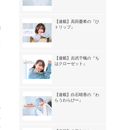
た
【連載】高田憂希の『ひ
トリップ』
が
ー
【連載】吉武千颯の『ち
はクローゼット』
て
」
ィ
【連載】白石晴香の『わ
らうわらびー』
と
だ
い
い