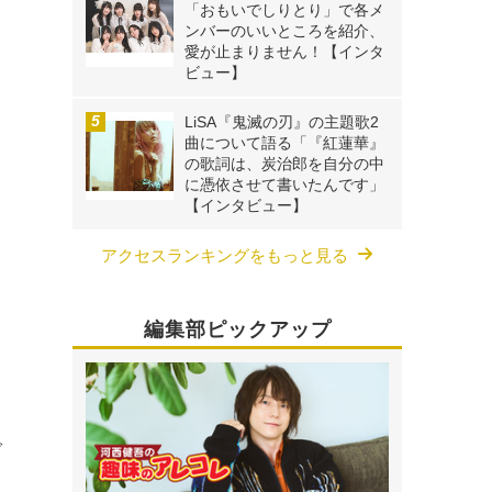
「おもいでしりとり」で各メ
ンバーのいいところを紹介、
愛が止まりません！【インタ
ビュー】
LiSA『鬼滅の刃』の主題歌2
曲について語る「『紅蓮華』
の歌詞は、炭治郎を自分の中
に憑依させて書いたんです」
【インタビュー】
アクセスランキングをもっと見る
編集部ピックアップ
１
コ
で