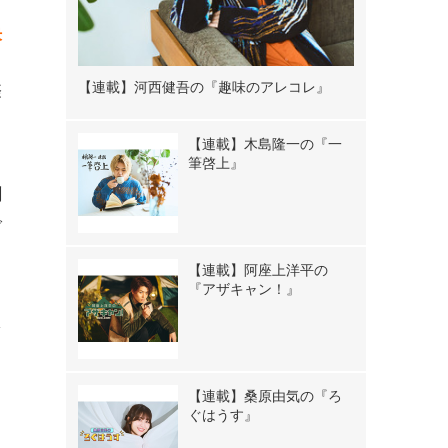
決
【連載】河西健吾の『趣味のアレコレ』
際
【連載】木島隆一の『一
筆啓上』
聞
で
【連載】阿座上洋平の
『アザキャン！』
を
も
り
【連載】桑原由気の『ろ
ぐはうす』