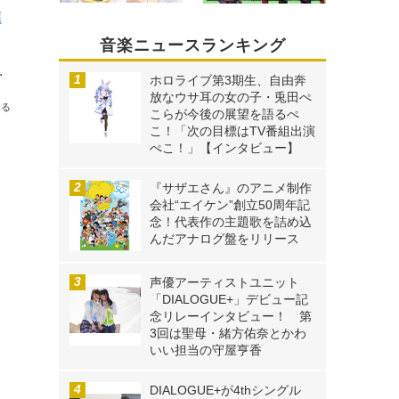
進
音楽ニュースランキング
「AMNIBUS」にて受付中
ホロライブ第3期生、自由奔
放なウサ耳の女の子・兎田ぺ
送る
こらが今後の展望を語るぺ
こ！「次の目標はTV番組出演
ぺこ！」【インタビュー】
『サザエさん』のアニメ制作
会社“エイケン”創立50周年記
念！代表作の主題歌を詰め込
んだアナログ盤をリリース
声優アーティストユニット
「DIALOGUE+」デビュー記
念リレーインタビュー！ 第
3回は聖母・緒方佑奈とかわ
いい担当の守屋亨香
DIALOGUE+が4thシングル