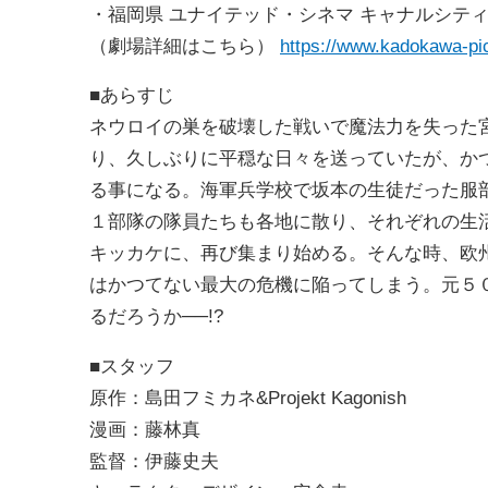
・福岡県 ユナイテッド・シネマ キャナルシティ
（劇場詳細はこちら）
https://www.kadokawa-pict
■あらすじ
ネウロイの巣を破壊した戦いで魔法力を失った
り、久しぶりに平穏な日々を送っていたが、か
る事になる。海軍兵学校で坂本の生徒だった服
１部隊の隊員たちも各地に散り、それぞれの生
キッカケに、再び集まり始める。そんな時、欧
はかつてない最大の危機に陥ってしまう。元５
るだろうか──!?
■スタッフ
原作：島田フミカネ&Projekt Kagonish
漫画：藤林真
監督：伊藤史夫