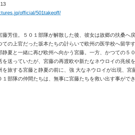
13
ures.jp/official/501takeoff/
宮藤芳佳。５０１部隊が解散した後、彼女は故郷の扶桑へ
つての上官だった坂本たちの計らいで欧州の医学校へ留学
部静夏と一緒に再び欧州へ向かう宮藤。一方、かつての５
活を送っていたが、宮藤の再渡欧や新たなネウロイの兆候
州を旅する宮藤と静夏の前に、強 大なネウロイが出現、宮
０１部隊の仲間たちは、無事に宮藤たちを救い出す事がで