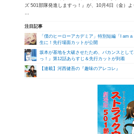
ズ 501部隊発進しますっ！』が、10月4日（金
…
注目記事
「僕のヒーローアカデミア」特別短編「I am a 
生に！先行場面カットが公開
坂本が基地を大破させたため、バカンスとして島
っ！』第12話あらすじ＆先行カットが到着
【連載】河西健吾の『趣味のアレコレ』