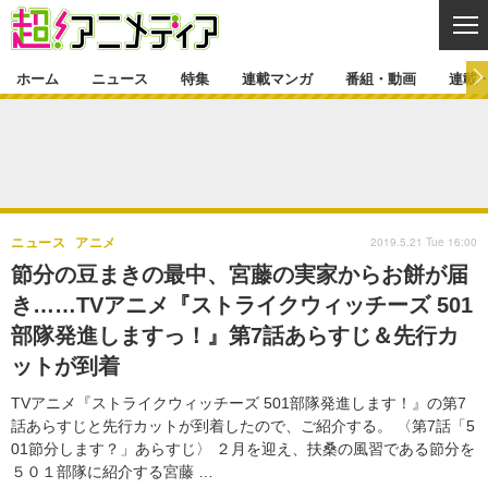
CL
ホーム
ニュース
特集
連載マンガ
番組・動画
連載
ニュース
ニュース一覧
アニメ
特集
ゲーム・アプリ
マンガ
特集一覧
カバー
連載マンガ
2019.5.21 Tue 16:00
ニュース
アニメ
映画
音楽
インタビュー
レポート
連載マンガ一覧
連載一覧
番組・動画
節分の豆まきの最中、宮藤の実家からお餅が届
グッズ
イベント
き……TVアニメ『ストライクウィッチーズ 501
ラキりす
番組・動画一覧
ラジオ
連載・ブログ
部隊発進しますっ！』第7話あらすじ＆先行カ
声優
コスプレ
動画
連載・ブログ一覧
コラム
ットが到着
舞台
新帝スタ
編集部ブログ・お知らせ
TVアニメ『ストライクウィッチーズ 501部隊発進します！』の第7
話あらすじと先行カットが到着したので、ご紹介する。 〈第7話「5
01節分します？」あらすじ〉 ２月を迎え、扶桑の風習である節分を
５０１部隊に紹介する宮藤 …