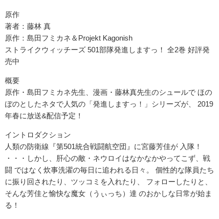
原作
著者：藤林 真
原作：島田フミカネ＆Projekt Kagonish
ストライクウィッチーズ 501部隊発進しますっ！ 全2巻 好評発
売中
概要
原作・島田フミカネ先生、漫画・藤林真先生のシュールで ほの
ぼのとしたネタで人気の「発進しますっ！」シリーズが、 2019
年春に放送&配信予定！
イントロダクション
人類の防衛線『第501統合戦闘航空団』に宮藤芳佳が 入隊！
・・・しかし、肝心の敵・ネウロイはなかなかやってこず、戦
闘 ではなく炊事洗濯の毎日に追われる日々。 個性的な隊員たち
に振り回されたり、ツッコミを入れたり、 フォローしたりと、
そんな芳佳と愉快な魔女（うぃっち）達 のおかしな日常が始ま
る！