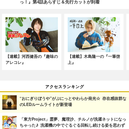
っ！』第4話あらすじ＆先行カットが到着
【連載】河西健吾の『趣味の
【連載】木島隆一の『一筆啓
アレコレ』
上』
アクセスランキング
“おにぎりぼうや”がぷにっとやわらか発光☆ 存在感抜群な
のLEDルームライトが新登場
「東方Project」霊夢、魔理沙、チルノが洗濯ネットになっ
ちゃった♪ 洗濯機の中でぐるぐる回転し続ける姿を思わず