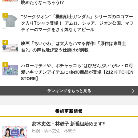
眺めたくなっちゃう!?
“ジークジオン”「機動戦士ガンダム」シリーズのロゴマー
ク入りTシャツ登場！ アムロ、シャア、ジオン公国、マフ
ティーのマークをさり気なくアピール
映画「ちいかわ」は大人もハマる傑作!「原作は東野圭
吾?」の声も飛び交う仕掛けが満載
ハローキティや、ポチャッコら“はぴだんぶい”がレトロ可
愛いキッチンアイテムに♪約90商品が登場【212 KITCHEN
STORE】
ランキングをもっと見る
番組更新情報
紡木吏佐・林鼓子 新番組始めます!!
出演：紡木吏佐、林鼓子