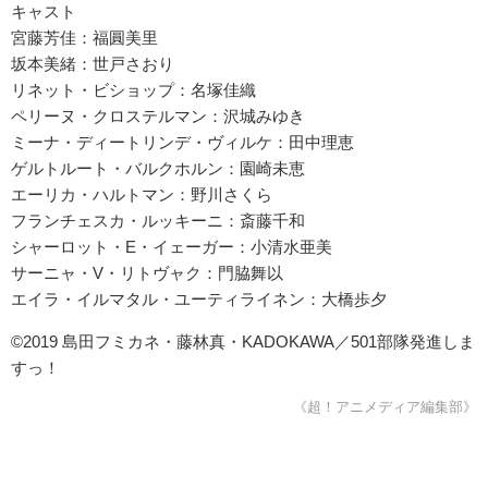
キャスト
宮藤芳佳：福圓美里
坂本美緒：世戸さおり
リネット・ビショップ：名塚佳織
ペリーヌ・クロステルマン：沢城みゆき
ミーナ・ディートリンデ・ヴィルケ：田中理恵
ゲルトルート・バルクホルン：園崎未恵
エーリカ・ハルトマン：野川さくら
フランチェスカ・ルッキーニ：斎藤千和
シャーロット・E・イェーガー：小清水亜美
サーニャ・V・リトヴャク：門脇舞以
エイラ・イルマタル・ユーティライネン：大橋歩夕
©2019 島田フミカネ・藤林真・KADOKAWA／501部隊発進しま
すっ！
《超！アニメディア編集部》