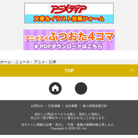
ホーム
›
ニュース
›
アニメ
›
記事
TOP
お問合せ
広告掲載
会社概要
個人情報保護方針
紹介した商品/サービスを購入、契約した場合に、
売上の一部が弊社サイトに還元されることがあります。
当サイトに掲載の記事・見出し・写真・画像の無断転載を禁じます。
Copyright © 2026 IID, Inc.