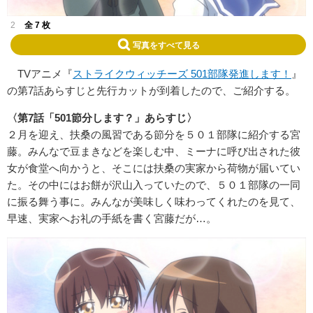
2
全 7 枚
写真をすべて見る
TVアニメ『
ストライクウィッチーズ 501部隊発進します！
』
の第7話あらすじと先行カットが到着したので、ご紹介する。
〈第7話「501節分します？」あらすじ〉
２月を迎え、扶桑の風習である節分を５０１部隊に紹介する宮
藤。みんなで豆まきなどを楽しむ中、ミーナに呼び出された彼
女が食堂へ向かうと、そこには扶桑の実家から荷物が届いてい
た。その中にはお餅が沢山入っていたので、５０１部隊の一同
に振る舞う事に。みんなが美味しく味わってくれたのを見て、
早速、実家へお礼の手紙を書く宮藤だが…。