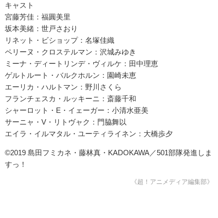
キャスト
宮藤芳佳：福圓美里
坂本美緒：世戸さおり
リネット・ビショップ：名塚佳織
ペリーヌ・クロステルマン：沢城みゆき
ミーナ・ディートリンデ・ヴィルケ：田中理恵
ゲルトルート・バルクホルン：園崎未恵
エーリカ・ハルトマン：野川さくら
フランチェスカ・ルッキーニ：斎藤千和
シャーロット・E・イェーガー：小清水亜美
サーニャ・V・リトヴャク：門脇舞以
エイラ・イルマタル・ユーティライネン：大橋歩夕
©2019 島田フミカネ・藤林真・KADOKAWA／501部隊発進しま
すっ！
《超！アニメディア編集部》