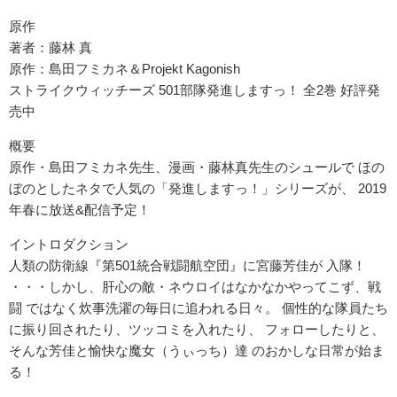
原作
著者：藤林 真
原作：島田フミカネ＆Projekt Kagonish
ストライクウィッチーズ 501部隊発進しますっ！ 全2巻 好評発
売中
概要
原作・島田フミカネ先生、漫画・藤林真先生のシュールで ほの
ぼのとしたネタで人気の「発進しますっ！」シリーズが、 2019
年春に放送&配信予定！
イントロダクション
人類の防衛線『第501統合戦闘航空団』に宮藤芳佳が 入隊！
・・・しかし、肝心の敵・ネウロイはなかなかやってこず、戦
闘 ではなく炊事洗濯の毎日に追われる日々。 個性的な隊員たち
に振り回されたり、ツッコミを入れたり、 フォローしたりと、
そんな芳佳と愉快な魔女（うぃっち）達 のおかしな日常が始ま
る！