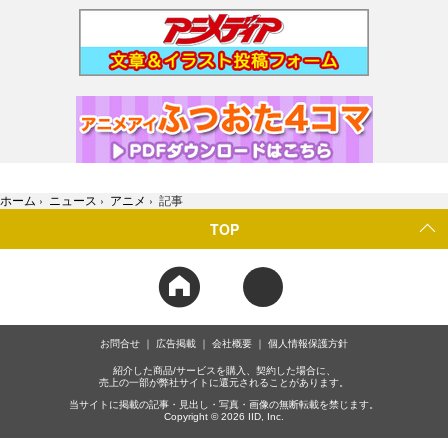
ホーム
›
ニュース
›
アニメ
›
記事
TOP
お問合せ
広告掲載
会社概要
個人情報保護方針
紹介した商品/サービスを購入、契約した場合に、
売上の一部が弊社サイトに還元されることがあります。
当サイトに掲載の記事・見出し・写真・画像の無断転載を禁じます。
Copyright © 2026 IID, Inc.