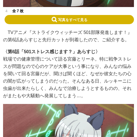
４
全 7 枚
写真をすべて見る
TVアニメ『ストライクウィッチーズ 501部隊発進します！』
の第6話あらすじと先行カットが到着したので、ご紹介する。
〈第6話「501ストレス感じます？」あらすじ〉
戦場での健康管理について語る宮藤とリーネ。特に戦争ストレ
スが問題なので心のケアが大事という事になり、みんなの悩み
を聞いて回る宮藤だが、聞けば聞くほど、なぜか彼女たちの心
の闇が広がってしまうのだった。そんなある日、ルッキーニに
虫歯が出来たらしく、みんなで治療しようとするものの、それ
がまたもや大騒動へ発展してしまう…。