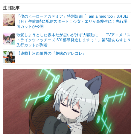
注目記事
「僕のヒーローアカデミア」特別短編「I am a hero too」8月3日
（月）午前0時に配信スタート！少女・エリが高校生に！先行場
面カットが公開
散髪しようとした坂本だが思いがけず大騒動に……TVアニメ『ス
トライクウィッチーズ 501部隊発進しますっ！』第5話あらすじ＆
先行カットが到着
【連載】河西健吾の『趣味のアレコレ』