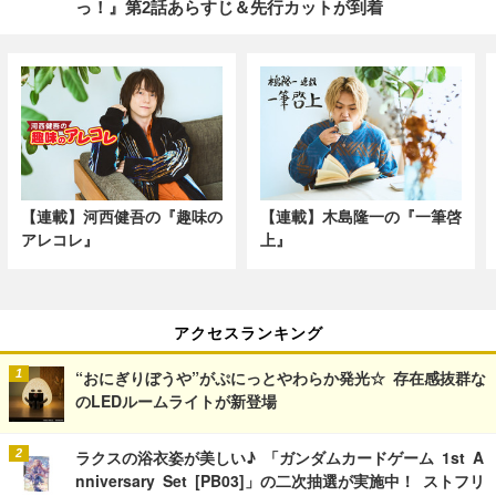
っ！』第2話あらすじ＆先行カットが到着
【連載】河西健吾の『趣味の
【連載】木島隆一の『一筆啓
アレコレ』
上』
アクセスランキング
“おにぎりぼうや”がぷにっとやわらか発光☆ 存在感抜群な
のLEDルームライトが新登場
ラクスの浴衣姿が美しい♪ 「ガンダムカードゲーム 1st A
nniversary Set [PB03]」の二次抽選が実施中！ ストフリ