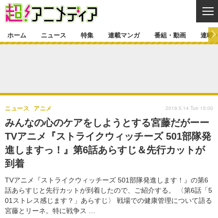
CL
ホーム
ニュース
特集
連載マンガ
番組・動画
連載
ニュース
ニュース一覧
アニメ
特集
ゲーム・アプリ
マンガ
特集一覧
カバー
連載マンガ
2019.5.14 Tue 15:00
ニュース
アニメ
映画
音楽
インタビュー
レポート
連載マンガ一覧
連載一覧
番組・動画
みんなの心のケアをしようとする宮藤だがーー
グッズ
イベント
TVアニメ『ストライクウィッチーズ 501部隊発
ラキりす
番組・動画一覧
ラジオ
連載・ブログ
進しますっ！』第6話あらすじ＆先行カットが
声優
コスプレ
動画
連載・ブログ一覧
コラム
到着
舞台
新帝スタ
編集部ブログ・お知らせ
TVアニメ『ストライクウィッチーズ 501部隊発進します！』の第6
話あらすじと先行カットが到着したので、ご紹介する。 〈第6話「5
01ストレス感じます？」あらすじ〉 戦場での健康管理について語る
宮藤とリーネ。特に戦争ス …