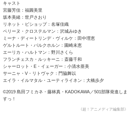
キャスト
宮藤芳佳：福圓美里
坂本美緒：世戸さおり
リネット・ビショップ：名塚佳織
ペリーヌ・クロステルマン：沢城みゆき
ミーナ・ディートリンデ・ヴィルケ：田中理恵
ゲルトルート・バルクホルン：園崎未恵
エーリカ・ハルトマン：野川さくら
フランチェスカ・ルッキーニ：斎藤千和
シャーロット・E・イェーガー：小清水亜美
サーニャ・V・リトヴャク：門脇舞以
エイラ・イルマタル・ユーティライネン：大橋歩夕
©2019 島田フミカネ・藤林真・KADOKAWA／501部隊発進しま
すっ！
《超！アニメディア編集部》