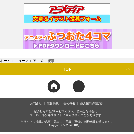
ホーム
›
ニュース
›
アニメ
›
記事
TOP
お問合せ
広告掲載
会社概要
個人情報保護方針
紹介した商品/サービスを購入、契約した場合に、
売上の一部が弊社サイトに還元されることがあります。
当サイトに掲載の記事・見出し・写真・画像の無断転載を禁じます。
Copyright © 2026 IID, Inc.