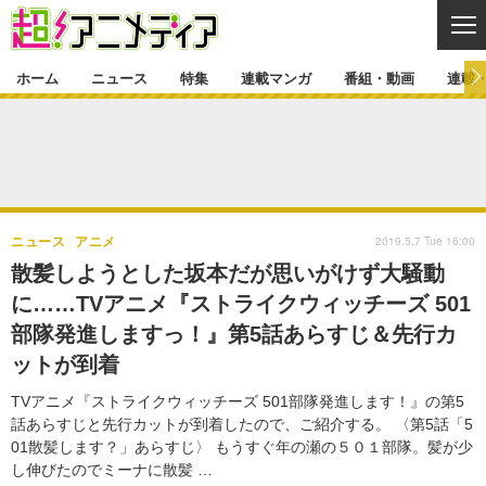
CL
ホーム
ニュース
特集
連載マンガ
番組・動画
連載
ニュース
ニュース一覧
アニメ
特集
ゲーム・アプリ
マンガ
特集一覧
カバー
連載マンガ
2019.5.7 Tue 16:00
ニュース
アニメ
映画
音楽
インタビュー
レポート
連載マンガ一覧
連載一覧
番組・動画
散髪しようとした坂本だが思いがけず大騒動
グッズ
イベント
に……TVアニメ『ストライクウィッチーズ 501
ラキりす
番組・動画一覧
ラジオ
連載・ブログ
部隊発進しますっ！』第5話あらすじ＆先行カ
声優
コスプレ
動画
連載・ブログ一覧
コラム
ットが到着
舞台
新帝スタ
編集部ブログ・お知らせ
TVアニメ『ストライクウィッチーズ 501部隊発進します！』の第5
話あらすじと先行カットが到着したので、ご紹介する。 〈第5話「5
01散髪します？」あらすじ〉 もうすぐ年の瀬の５０１部隊。髪が少
し伸びたのでミーナに散髪 …