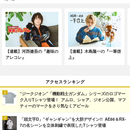
【連載】河西健吾の『趣味の
【連載】木島隆一の『一筆啓
アレコレ』
上』
アクセスランキング
“ジークジオン”「機動戦士ガンダム」シリーズのロゴマー
ク入りTシャツ登場！ アムロ、シャア、ジオン公国、マフ
ティーのマークをさり気なくアピール
「頭文字D」“ギャンギャン”を大胆デザイン!! AE86＆RX-
7の名シーンを立体刺繍で表現したTシャツ登場