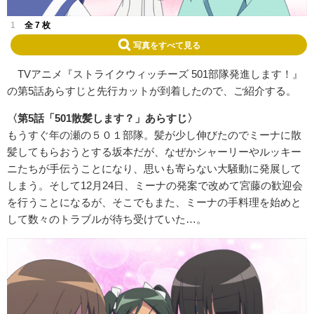
1
全 7 枚
写真をすべて見る
TVアニメ『ストライクウィッチーズ 501部隊発進します！』
の第5話あらすじと先行カットが到着したので、ご紹介する。
〈第5話「501散髪します？」あらすじ〉
もうすぐ年の瀬の５０１部隊。髪が少し伸びたのでミーナに散
髪してもらおうとする坂本だが、なぜかシャーリーやルッキー
ニたちが手伝うことになり、思いも寄らない大騒動に発展して
しまう。そして12月24日、ミーナの発案で改めて宮藤の歓迎会
を行うことになるが、そこでもまた、ミーナの手料理を始めと
して数々のトラブルが待ち受けていた…。