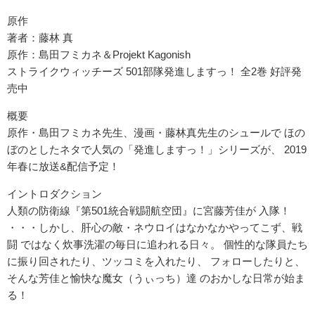
原作
著者：藤林 真
原作：島田フミカネ＆Projekt Kagonish
ストライクウィッチーズ 501部隊発進しますっ！ 全2巻 好評発
売中
概要
原作・島田フミカネ先生、漫画・藤林真先生のシュールで ほの
ぼのとしたネタで人気の「発進しますっ！」シリーズが、 2019
年春に放送&配信予定！
イントロダクション
人類の防衛線『第501統合戦闘航空団』に宮藤芳佳が 入隊！
・・・しかし、肝心の敵・ネウロイはなかなかやってこず、戦
闘 ではなく炊事洗濯の毎日に追われる日々。 個性的な隊員たち
に振り回されたり、ツッコミを入れたり、 フォローしたりと、
そんな芳佳と愉快な魔女（うぃっち）達 のおかしな日常が始ま
る！