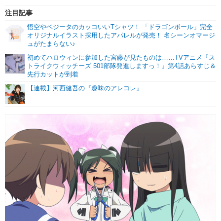
注目記事
悟空やベジータのカッコいいTシャツ！ 「ドラゴンボール」完全
オリジナルイラスト採用したアパレルが発売！ 名シーンオマージ
ュがたまらない♪
初めてハロウィンに参加した宮藤が見たものは……TVアニメ『ス
トライクウィッチーズ 501部隊発進しますっ！』第4話あらすじ＆
先行カットが到着
【連載】河西健吾の『趣味のアレコレ』