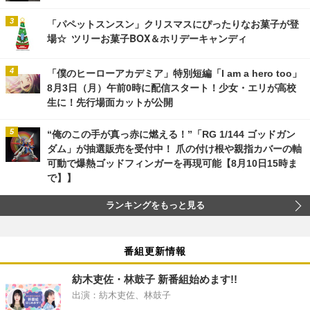
「パペットスンスン」クリスマスにぴったりなお菓子が登
場☆ ツリーお菓子BOX＆ホリデーキャンディ
「僕のヒーローアカデミア」特別短編「I am a hero too」
8月3日（月）午前0時に配信スタート！少女・エリが高校
生に！先行場面カットが公開
“俺のこの手が真っ赤に燃える！”「RG 1/144 ゴッドガン
ダム」が抽選販売を受付中！ 爪の付け根や親指カバーの軸
可動で爆熱ゴッドフィンガーを再現可能【8月10日15時ま
で】】
ランキングをもっと見る
番組更新情報
紡木吏佐・林鼓子 新番組始めます!!
出演：紡木吏佐、林鼓子