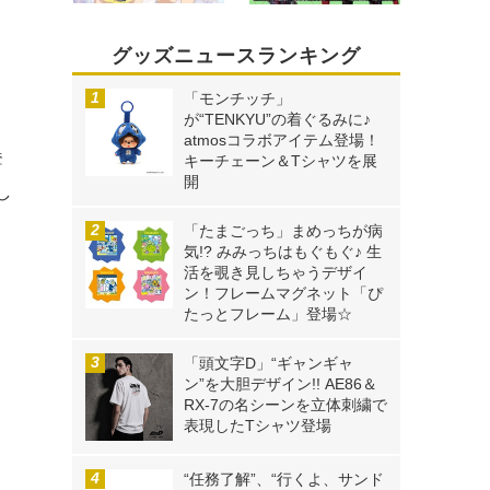
グッズニュースランキング
「モンチッチ」
が“TENKYU”の着ぐるみに♪
atmosコラボアイテム登場！
奪
キーチェーン＆Tシャツを展
開
し
、
「たまごっち」まめっちが病
気!? みみっちはもぐもぐ♪ 生
、
活を覗き見しちゃうデザイ
ン！フレームマグネット「ぴ
たっとフレーム」登場☆
「頭文字D」“ギャンギャ
ン”を大胆デザイン!! AE86＆
RX-7の名シーンを立体刺繍で
表現したTシャツ登場
“任務了解”、“行くよ、サンド