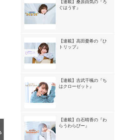
【連載】桑原由気の『ろ
ぐはうす』
【連載】高田憂希の『ひ
トリップ』
【連載】吉武千颯の『ち
はクローゼット』
》
【連載】白石晴香の『わ
らうわらびー』