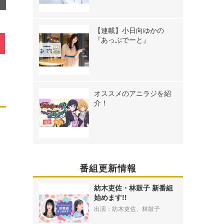
【連載】小日向ゆかの
『あっぷでーと』
オススメのアニラジを紹
介！
番組更新情報
紡木吏佐・林鼓子 新番組
始めます!!
出演：紡木吏佐、林鼓子