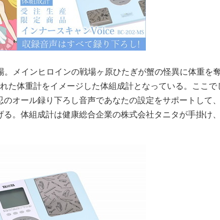
場。メインヒロインの戦場ヶ原ひたぎが蟹の怪異に体重を
かれた体重計をイメージした体組成計となっている。ここで
忍のオール録り下ろし音声であなたの設定をサポートして
げる。体組成計は健康総合企業の株式会社タニタが手掛け