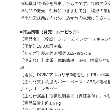
※写真は試作品を撮影したものです。実際の商
※商品の発売、仕様につきましては、諸般の事
※予約受注商品のため、店頭分の販売はござい
■商品情報（発売：ムービック）
【商品名】〈物語〉シリーズ インナースキャンVoice
【価格】19,000円＋税
【サイズ】厚み約3×横約35.2×縦37cm
【測定項目】体重、体脂肪率、BMI、内臓脂肪
率
【電源】DC6V アルカリ単3乾電池（LR6）×4本
【主な材質】樹脂カバー・ベース：ABS／電極
チ：シリコンラバー
【主な付属品】取扱説明書※（保証書付）、お試し
【商品質量】約1.6 kg