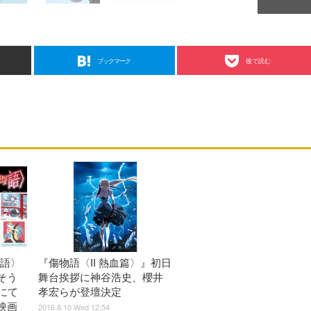
ブックマーク
後で読む
物語〉
『傷物語〈II 熱血篇〉』初日
そう
舞台挨拶に神谷浩史、櫻井
にて
孝宏らが登壇決定
映画
2016.8.10 Wed 12:54