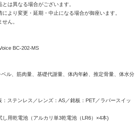
品とは異なる場合がございます。
情により変更・延期・中止になる場合が御座います。
ません。
 BC-202-MS
レベル、筋肉量、基礎代謝量、体内年齢、推定骨量、体水分
板：ステンレス／レンズ：AS／銘板：PET／ラバースイッ
用乾電池（アルカリ単3乾電池（LR6）×4本)