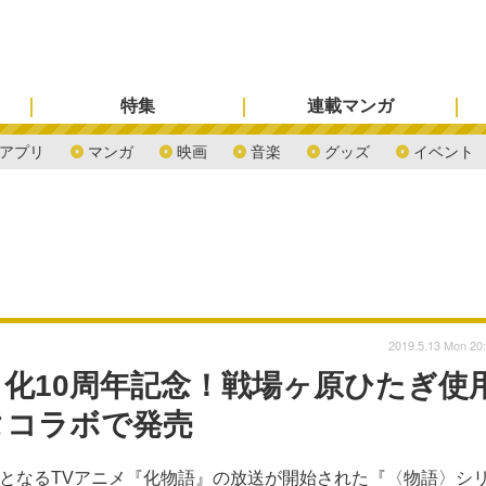
特集
連載マンガ
アプリ
マンガ
映画
音楽
グッズ
イベント
2019.5.13 Mon 20
化10周年記念！戦場ヶ原ひたぎ使
タコラボで発売
目となるTVアニメ『化物語』の放送が開始された『〈物語〉シ