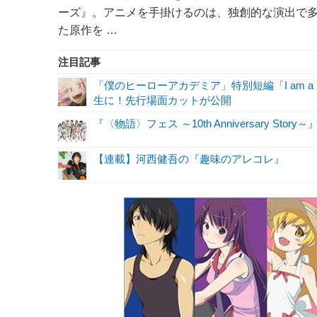
ーズ』。アニメを手掛けるのは、独創的な演出で
た原作を …
注目記事
「僕のヒーローアカデミア」特別短編「I am a 
生に！先行場面カットが公開
『〈物語〉フェス ～10th Anniversary
【連載】河西健吾の『趣味のアレコレ』