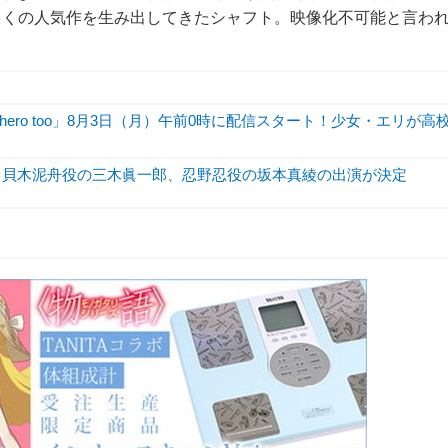
多くの人気作を生み出してきたシャフト。映像化不可能と言わ
hero too」8月3日（月）午前0時に配信スタート！少女・エリが高
 Story～』貝木泥舟役の三木眞一郎、忍野忍役の坂本真綾の出演が決定