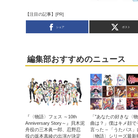
【注目の記事】[PR]
シェア
ポスト
編集部おすすめのニュース
『〈物語〉フェス ～10th
「”あなたの好きな〈
Anniversary Story～』貝木泥
曲は？」僕はキメ顔で
舟役の三木眞一郎、忍野忍
言った – 「うたパス」
役の坂本真綾の出演が決定
〈物語〉シリーズ最新