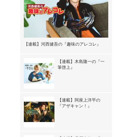
【連載】河西健吾の『趣味のアレコレ』
【連載】木島隆一の『一
筆啓上』
【連載】阿座上洋平の
『アザキャン！』