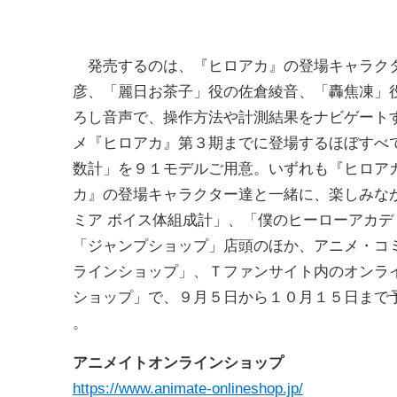
発売するのは、『ヒロアカ』の登場キャラクタ
彦、「麗日お茶子」役の佐倉綾音、「轟焦凍」
ろし音声で、操作方法や計測結果をナビゲートす
メ『ヒロアカ』第３期までに登場するほぼすべ
数計」を９１モデルご用意。いずれも『ヒロア
カ』の登場キャラクター達と一緒に、楽しみな
ミア ボイス体組成計」、「僕のヒーローアカデ
「ジャンプショップ」店頭のほか、アニメ・コ
ラインショップ」、Ｔファンサイト内のオンラ
ショップ」で、９月５日から１０月１５日まで
。
アニメイトオンラインショップ
https://www.animate-onlineshop.jp/