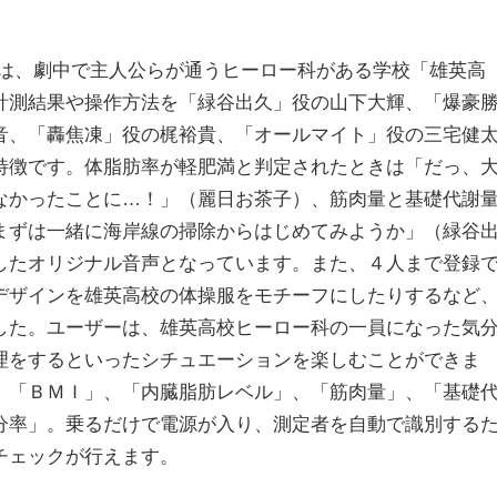
は、劇中で主人公らが通うヒーロー科がある学校「雄英高
計測結果や操作方法を「緑谷出久」役の山下大輝、「爆豪
音、「轟焦凍」役の梶裕貴、「オールマイト」役の三宅健
特徴です。体脂肪率が軽肥満と判定されたときは「だっ、
なかったことに…！」（麗日お茶子）、筋肉量と基礎代謝
まずは一緒に海岸線の掃除からはじめてみようか」（緑谷
したオリジナル音声となっています。また、４人まで登録
デザインを雄英高校の体操服をモチーフにしたりするなど
した。ユーザーは、雄英高校ヒーロー科の一員になった気
理をするといったシチュエーションを楽しむことができま
、「ＢＭＩ」、「内臓脂肪レベル」、「筋肉量」、「基礎
分率」。乗るだけで電源が入り、測定者を自動で識別する
チェックが行えます。