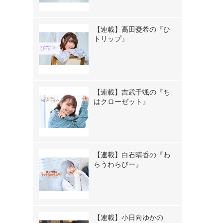
【連載】高田憂希の『ひ
トリップ』
【連載】吉武千颯の『ち
はクローゼット』
【連載】白石晴香の『わ
らうわらびー』
【連載】小日向ゆかの