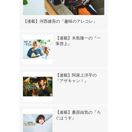
【連載】河西健吾の『趣味のアレコレ』
【連載】木島隆一の『一
筆啓上』
【連載】阿座上洋平の
『アザキャン！』
【連載】桑原由気の『ろ
ぐはうす』