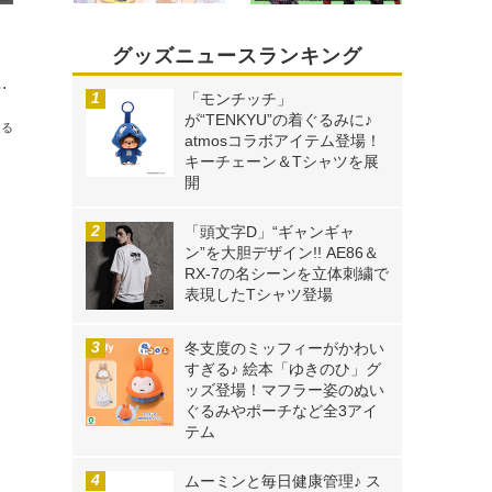
グッズニュースランキング
たぎ使用イメージの体組成計がタニタコラボで発売
「モンチッチ」
が“TENKYU”の着ぐるみに♪
送る
atmosコラボアイテム登場！
キーチェーン＆Tシャツを展
開
「頭文字D」“ギャンギャ
ン”を大胆デザイン!! AE86＆
RX-7の名シーンを立体刺繍で
表現したTシャツ登場
冬支度のミッフィーがかわい
すぎる♪ 絵本「ゆきのひ」グ
ッズ登場！マフラー姿のぬい
ぐるみやポーチなど全3アイ
テム
ムーミンと毎日健康管理♪ ス