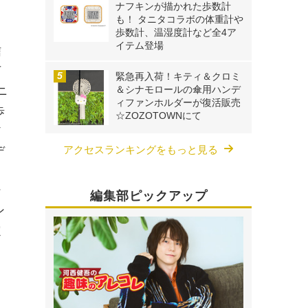
ナフキンが描かれた歩数計
も！ タニタコラボの体重計や
歩数計、温湿度計など全4ア
イテム登場
信
下
緊急再入荷！キティ＆クロミ
＆シナモロールの傘用ハンデ
ニ
ィファンホルダーが復活販売
歩
☆ZOZOTOWNにて
ア
アクセスランキングをもっと見る
デ
ン
編集部ピックアップ
ン
定