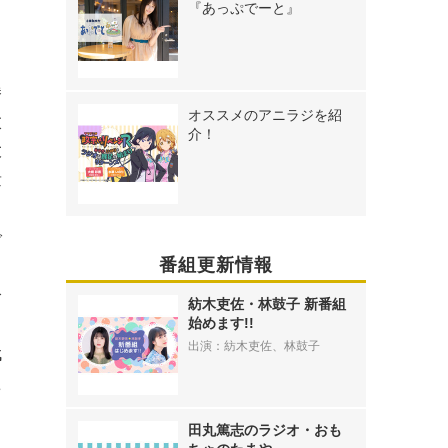
『あっぷでーと』
勝
オススメのアニラジを紹
太
介！
大
量
出
で
番組更新情報
、
分
紡木吏佐・林鼓子 新番組
始めます!!
出演：紡木吏佐、林鼓子
代
た
田丸篤志のラジオ・おも