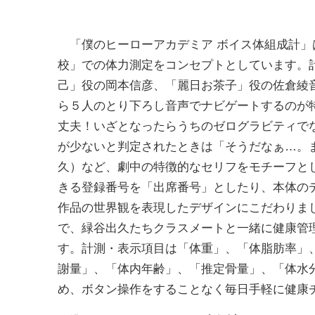
「僕のヒーローアカデミア ボイス体組成計」
校」での体力測定をコンセプトとしています。
己」役の岡本信彦、「麗日お茶子」役の佐倉綾
ら５人のとり下ろし音声でナビゲートするのが
丈夫！いざとなったらうちのゼログラビティで
が少ないと判定されたときは「そうだなぁ…。
久）など、劇中の特徴的なセリフをモチーフと
きる登録番号を「出席番号」としたり、本体の
作品の世界観を表現したデザインにこだわりま
で、緑谷出久たちクラスメートと一緒に健康管
す。計測・表示項目は「体重」、「体脂肪率」
謝量」、「体内年齢」、「推定骨量」、「体水
め、ボタン操作をすることなく毎日手軽に健康