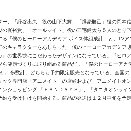
ー、「緑谷出久」役の山下大輝、「爆豪勝己」役の岡本
役の梶裕貴、「オールマイト」役の三宅健太ら５人のとり
る「僕のヒーローアカデミア ボイス体組成計」と、TVア
てのキャラクターをあしらった「僕のヒーローアカデミア 
カ』の世界観にこだわったデザインになっている。『ヒロ
がら健康づくりに取り組める商品だ 。「僕のヒーローアカ
ミア 歩数計」どちらも予約限定販売となっている。全国の
ミック専門店「アニメイト」の店頭および「アニメイトオ
インショッピング 「ＦＡＮＤＡＹＳ」、「タニタオンライ
予約を受け付けを開始する。商品の発送は１２月中旬を予