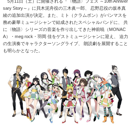
5月11日（土）に開催される『〈物語〉フェス ～10th Anniver
sary Story～』に貝木泥舟役の三木眞一郎、 忍野忍役の坂本真
綾の追加出演が決定。また、ミト（クラムボン）がバンマスを
務め豪華ミュージシャンで結成されたスペシャルバンドに、 共
に〈物語〉シリーズの音楽を作り出してきた神前暁（MONAC
A）・meg rock・羽岡 佳をゲストミュージシャンに迎え、 迫力
の生演奏でキャラクターソングライブ、 朗読劇を展開すること
も明らかとなった。