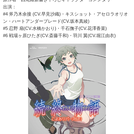
出演：
#4 斧乃木余接 (CV.早見沙織)・キスショット・アセロラオリオ
ン・ハートアンダーブレード(CV.坂本真綾)
#5 忍野 扇(CV.水橋かおり)・千石撫子(CV.花澤香菜)
#6 戦場ヶ原ひたぎ(CV.斎藤千和)・羽川 翼(CV.堀江由衣)