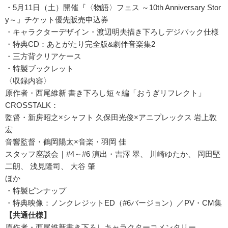
・5月11日（土）開催『〈物語〉フェス ～10th Anniversary Stor
y～』チケット優先販売申込券
・キャラクターデザイン・渡辺明夫描き下ろしデジパック仕様
・特典CD：あとがたり完全版&劇伴音楽集2
・三方背クリアケース
・特製ブックレット
〈収録内容〉
原作者・西尾維新 書き下ろし短々編「おうぎリフレクト」
CROSSTALK：
監督・新房昭之×シャフト 久保田光俊×アニプレックス 岩上敦
宏
音響監督・鶴岡陽太×音楽・羽岡 佳
スタッフ座談会｜#4～#6 演出・吉澤 翠、 川崎ゆたか、 岡田堅
二朗、 浅見隆司、 大谷 肇
ほか
・特製ピンナップ
・特典映像：ノンクレジットED（#6バージョン）／PV・CM集
【共通仕様】
原作者・西尾維新書き下ろしキャラクターコメンタリー