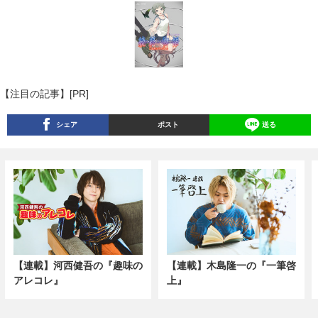
【注目の記事】[PR]
シェア
ポスト
送る
【連載】河西健吾の『趣味の
【連載】木島隆一の『一筆啓
アレコレ』
上』