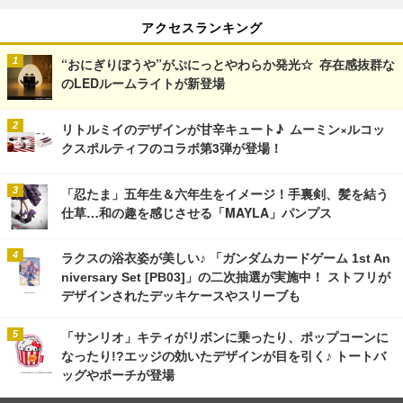
アクセスランキング
“おにぎりぼうや”がぷにっとやわらか発光☆ 存在感抜群な
のLEDルームライトが新登場
リトルミイのデザインが甘辛キュート♪ ムーミン×ルコッ
クスポルティフのコラボ第3弾が登場！
「忍たま」五年生＆六年生をイメージ！手裏剣、髪を結う
仕草…和の趣を感じさせる「MAYLA」パンプス
ラクスの浴衣姿が美しい♪ 「ガンダムカードゲーム 1st An
niversary Set [PB03]」の二次抽選が実施中！ ストフリが
デザインされたデッキケースやスリーブも
「サンリオ」キティがリボンに乗ったり、ポップコーンに
なったり!?エッジの効いたデザインが目を引く♪ トートバ
ッグやポーチが登場