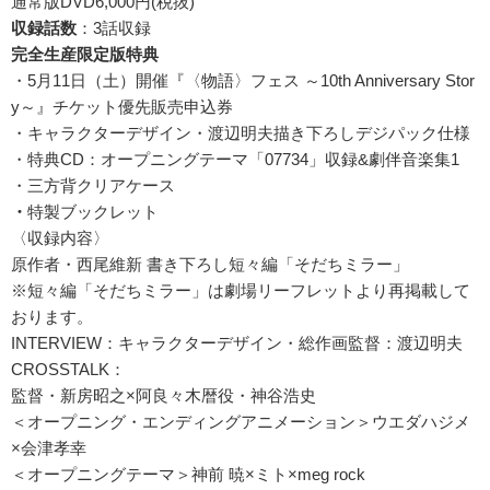
通常版DVD6,000円(税抜)
収録話数
：3話収録
完全生産限定版特典
・5月11日（土）開催『〈物語〉フェス ～10th Anniversary Stor
y～』チケット優先販売申込券
・キャラクターデザイン・渡辺明夫描き下ろしデジパック仕様
・特典CD：オープニングテーマ「07734」収録&劇伴音楽集1
・三方背クリアケース
・
特製ブックレット
〈収録内容〉
原作者・西尾維新 書き下ろし短々編「そだちミラー」
※短々編「そだちミラー」は劇場リーフレットより再掲載して
おります。
INTERVIEW：キャラクターデザイン・総作画監督：渡辺明夫
CROSSTALK：
監督・新房昭之×阿良々木暦役・神谷浩史
＜オープニング・エンディングアニメーション＞ウエダハジメ
×会津孝幸
＜オープニングテーマ＞神前 暁×ミト×meg rock