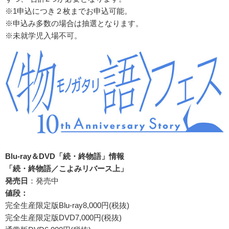
※1申込につき２枚までお申込可能。
※申込み多数の場合は抽選となります。
※未就学児入場不可。
Blu-ray
＆
DVD
「続・終物語」情報
「続・終物語／こよみリバース上」
発売日
：発売中
値段：
完全生産限定版Blu-ray8,000円(税抜)
完全生産限定版DVD7,000円(税抜)