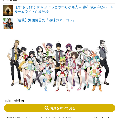
“おにぎりぼうや”がぷにっとやわらか発光☆ 存在感抜群なのLED
ルームライトが新登場
【連載】河西健吾の『趣味のアレコレ』
main
全 5 枚
写真をすべて見る