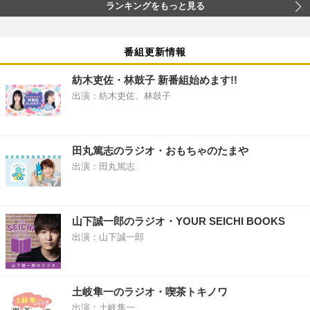
ランキングをもっと見る
番組更新情報
紡木吏佐・林鼓子 新番組始めます!!
出演：紡木吏佐、林鼓子
田丸篤志のラジオ・おもちゃのたまや
出演：田丸篤志
山下誠一郎のラジオ・YOUR SEICHI BOOKS
出演：山下誠一郎
土岐隼一のラジオ・喫茶トキノワ
出演：土岐隼一