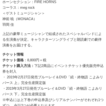
ホーンセクション：FIRE HORNS
コーラス：meg rock
＜ゲストミュージシャン＞
神前 暁（MONACA）
羽岡 佳
上記の豪華ミュージシャンで結成されたスペシャルバンドによ
る生演奏が決定。キャラクターソングライブと朗読劇での劇伴
演奏をお届けする。
チケット情報
チケット価格
：8,800円＋税
チケット購入方法：
下記2商品にイベントチケット優先販売申込
券を封入
・ 2019年2月27日発売ブルーレイ＆DVD「続・終物語 こよみリ
バース 上」完全生産限定版
・2019年3月27日発売ブルーレイ＆DVD「続・終物語 こよみリ
バース 下」完全生産限定版
※申込には上下巻の申込券及びシリアルナンバーがそれぞれ1つ
ずつ、 合計2つが必要となります。