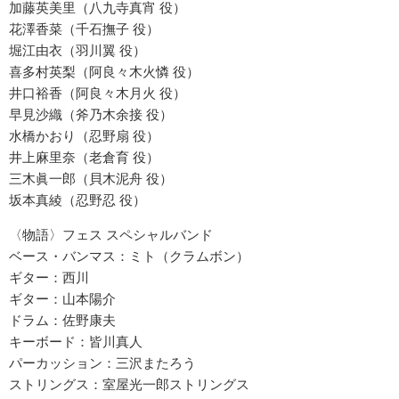
加藤英美里（八九寺真宵 役）
花澤香菜（千石撫子 役）
堀江由衣（羽川翼 役）
喜多村英梨（阿良々木火憐 役）
井口裕香（阿良々木月火 役）
早見沙織（斧乃木余接 役）
水橋かおり（忍野扇 役）
井上麻里奈（老倉育 役）
三木眞一郎（貝木泥舟 役）
坂本真綾（忍野忍 役）
〈物語〉フェス スペシャルバンド
ベース・バンマス：ミト（クラムボン）
ギター：西川
ギター：山本陽介
ドラム：佐野康夫
キーボード：皆川真人
パーカッション：三沢またろう
ストリングス：室屋光一郎ストリングス