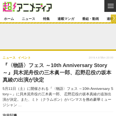
CL
ホーム
ニュース
特集
連載マンガ
番組・動画
連載
ニュース
ニュース一覧
アニメ
特集
ゲーム・アプリ
マンガ
特集一覧
カバー
連載マンガ
2019.4.8 Mon 20:00
ニュース
イベント
映画
音楽
インタビュー
レポート
連載マンガ一覧
連載一覧
番組・動画
『〈物語〉フェス ～10th Anniversary Story
グッズ
イベント
～』貝木泥舟役の三木眞一郎、忍野忍役の坂本
ラキりす
番組・動画一覧
ラジオ
連載・ブログ
真綾の出演が決定
声優
コスプレ
動画
連載・ブログ一覧
コラム
5月11日（土）に開催される『〈物語〉フェス ～10th Anniversary S
舞台
新帝スタ
tory～』に貝木泥舟役の三木眞一郎、 忍野忍役の坂本真綾の追加出
編集部ブログ・お知らせ
演が決定。また、ミト（クラムボン）がバンマスを務め豪華ミュー
ジシャン …
注目記事