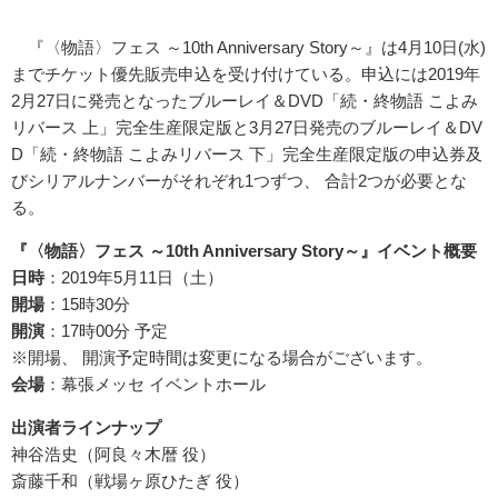
『〈物語〉フェス ～10th Anniversary Story～』は4月10日(水)
までチケット優先販売申込を受け付けている。申込には2019年
2月27日に発売となったブルーレイ＆DVD「続・終物語 こよみ
リバース 上」完全生産限定版と3月27日発売のブルーレイ＆DV
D「続・終物語 こよみリバース 下」完全生産限定版の申込券及
びシリアルナンバーがそれぞれ1つずつ、 合計2つが必要とな
る。
『〈物語〉フェス
～
10th Anniversary Story
～』イベント概要
日時
：2019年5月11日（土）
開場
：15時30分
開演
：17時00分 予定
※開場、 開演予定時間は変更になる場合がございます。
会場
：幕張メッセ イベントホール
出演者ラインナップ
神谷浩史（阿良々木暦 役）
斎藤千和（戦場ヶ原ひたぎ 役）