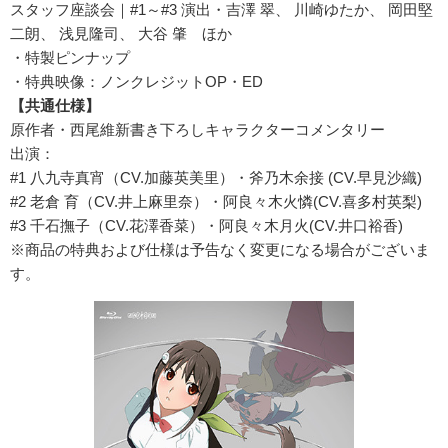
スタッフ座談会｜#1～#3 演出・吉澤 翠、 川崎ゆたか、 岡田堅
二朗、 浅見隆司、 大谷 肇 ほか
・特製ピンナップ
・特典映像：ノンクレジットOP・ED
【共通仕様】
原作者・西尾維新書き下ろしキャラクターコメンタリー
出演：
#1 八九寺真宵（CV.加藤英美里）・斧乃木余接 (CV.早見沙織)
#2 老倉 育（CV.井上麻里奈）・阿良々木火憐(CV.喜多村英梨)
#3 千石撫子（CV.花澤香菜）・阿良々木月火(CV.井口裕香)
※商品の特典および仕様は予告なく変更になる場合がございま
す。