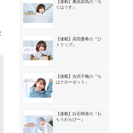
【連載】桑原由気の『ろ
ぐはうす』
定
【連載】高田憂希の『ひ
トリップ』
【連載】吉武千颯の『ち
はクローゼット』
【連載】白石晴香の『わ
らうわらびー』