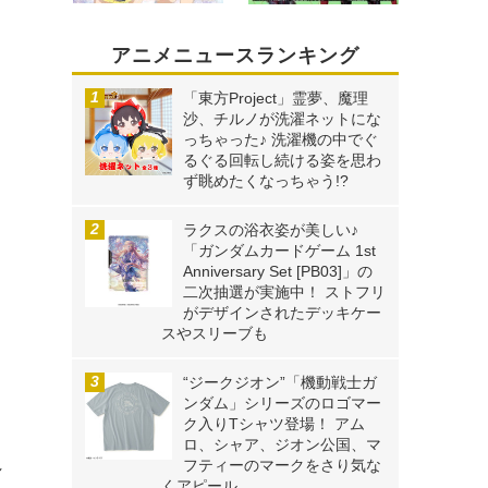
アニメニュースランキング
「東方Project」霊夢、魔理
沙、チルノが洗濯ネットにな
っちゃった♪ 洗濯機の中でぐ
るぐる回転し続ける姿を思わ
ず眺めたくなっちゃう!?
ラクスの浴衣姿が美しい♪
「ガンダムカードゲーム 1st
Anniversary Set [PB03]」の
二次抽選が実施中！ ストフリ
がデザインされたデッキケー
スやスリーブも
“ジークジオン”「機動戦士ガ
ンダム」シリーズのロゴマー
ク入りTシャツ登場！ アム
ロ、シャア、ジオン公国、マ
れ
フティーのマークをさり気な
くアピール