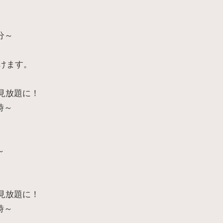
分～
けます。
見放題に！
時～
～
見放題に！
時～