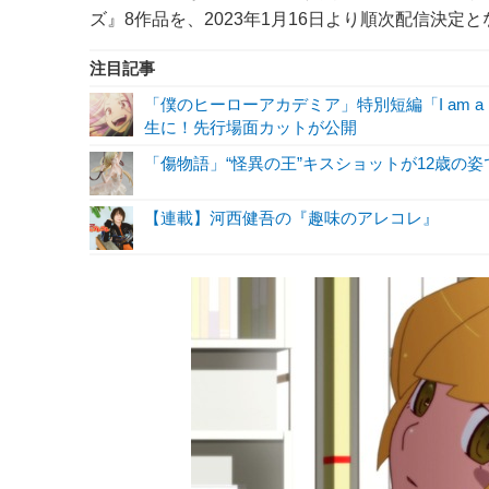
ズ』8作品を、2023年1月16日より順次配信決定
注目記事
「僕のヒーローアカデミア」特別短編「I am a 
生に！先行場面カットが公開
「傷物語」“怪異の王”キスショットが12歳の
【連載】河西健吾の『趣味のアレコレ』