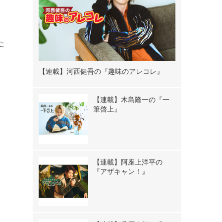
た
【連載】河西健吾の『趣味のアレコレ』
【連載】木島隆一の『一
筆啓上』
【連載】阿座上洋平の
『アザキャン！』