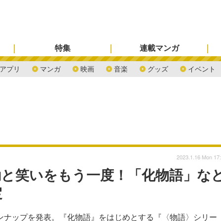
特集
連載マンガ
アプリ
マンガ
映画
音楽
グッズ
イベント
2023.1.16 Mon 17
動と笑いをもう一度！「化物語」な
定
ラインナップを発表。『化物語』をはじめとする『〈物語〉シリー