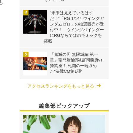
も
“未来は見えているはず
だ！”「RG 1/144 ウイングガ
ンダムゼロ」の抽選販売が受
付中！ ウイングバインダー
にRGならではのギミックを
搭載
「鬼滅の刃 無限城編 第一
章」竈門炭治郎&冨岡義勇vs
猗窩座！ 死闘の一端収め
た“決戦CM第1弾”
アクセスランキングをもっと見る
編集部ピックアップ