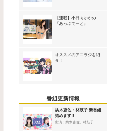
【連載】小日向ゆかの
『あっぷでーと』
オススメのアニラジを紹
介！
番組更新情報
紡木吏佐・林鼓子 新番組
始めます!!
出演：紡木吏佐、林鼓子