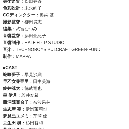
美術監督
：松田春香
色彩設計
：末永絢子
CGディレクター
：奥納 基
撮影監督
：柳田貴志
編集
：武宮むつみ
音響監督
：藤田亜紀子
音響制作
：HALF H・P STUDIO
音楽
：TECHNOBOYS PULCRAFT GREEN-FUND
制作
：MAPPA
■CAST
蛇喰夢子
：早見沙織
早乙女芽亜里
：田中美海
鈴井涼太
：徳武竜也
皇 伊月
：若井友希
西洞院百合子
：奈波果林
生志摩 妄
：伊瀬茉莉也
夢見弖ユメミ
：芹澤 優
豆生田 楓
：杉田智和