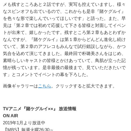
メも残すところあと２話ですが、実写も控えていますし、様々
なスピンオフも出ているので、これからも是非『賭ケグルイ』
を色々な形で楽しんでいってほしいです」と語った。また、早
見は「第２章では初めて応援して下さる皆様と対面してイベン
トが出来て、嬉しかったです。残すところ第２章もあとわずか
なんですが、『賭ケグルイ』は第１章からどんどん進化し続け
ていて、第２章のアフレコもみんなで試行錯誤しながら、かつ
気合を込めて演じてきました。最終回で朴璐美さんをはじめ、
素晴らしいキャストの皆様とかけあっていて、鳥肌が立った記
憶が残っています。是非最後の最後まで、見ていただきたいで
す」とコメントでイベントの幕を下ろした。
画像ギャラリーは
こちら
。クリックすると拡大できます。
TVアニメ『賭ケグルイ××』 放送情報
ON AIR
2019年1月より放送中
【MBS】毎週火曜26:30～