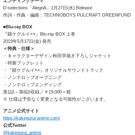
エンディングテーマ
D-selections「AlegriA」2月27日(水) Release
作詞・作曲・編曲：TECHNOBOYS PULCRAFT GREENFUND
■Blu-ray BOX
『賭ケグルイ××』Blu-ray BOX 上巻
2019年5月17日(金) 発売
＜特典・仕様＞
・キャラクターデザイン秋田学描き下ろしジャケット
・特製ブックレット
・『賭ケグルイ××』オリジナルサウンドトラック
・ノンテロップオープニング
・ノンテロップエンディング
第1話～第6話収録／￥19,000＋税
※ 仕様は予告なく変更となる可能性がございます。
アニメ公式サイト
https://kakegurui-anime.com/
公式Twitter
@kakegurui_anime