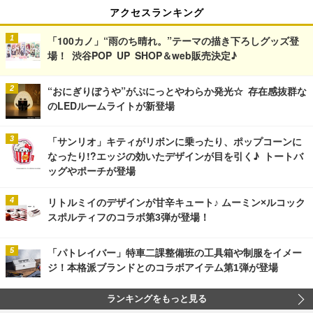
アクセスランキング
「100カノ」“雨のち晴れ。”テーマの描き下ろしグッズ登
場！ 渋谷POP UP SHOP＆web販売決定♪
“おにぎりぼうや”がぷにっとやわらか発光☆ 存在感抜群な
のLEDルームライトが新登場
「サンリオ」キティがリボンに乗ったり、ポップコーンに
なったり!?エッジの効いたデザインが目を引く♪ トートバ
ッグやポーチが登場
リトルミイのデザインが甘辛キュート♪ ムーミン×ルコック
スポルティフのコラボ第3弾が登場！
「パトレイバー」特車二課整備班の工具箱や制服をイメー
ジ！本格派ブランドとのコラボアイテム第1弾が登場
ランキングをもっと見る