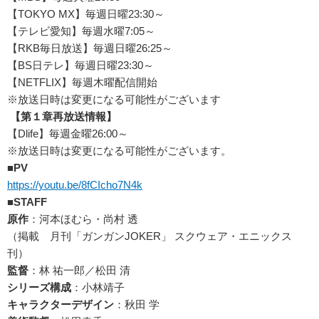
【TOKYO MX】毎週日曜23:30～
【テレビ愛知】毎週水曜7:05～
【RKB毎日放送】毎週日曜26:25～
【BS日テレ】毎週日曜23:30～
【NETFLIX】毎週木曜配信開始
※放送日時は変更になる可能性がございます
【第１章再放送情報】
【Dlife】毎週金曜26:00～
※放送日時は変更になる可能性がございます。
■PV
https://youtu.be/8fCIcho7N4k
■STAFF
原作
：河本ほむら・尚村 透
（掲載 月刊「ガンガンJOKER」 スクウェア・エニックス
刊）
監督
：林 祐一郎／松田 清
シリーズ構成
：小林靖子
キャラクターデザイン
：秋田 学