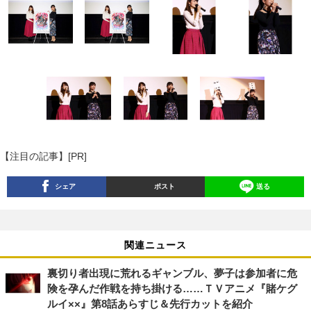
【注目の記事】[PR]
シェア
ポスト
送る
関連ニュース
裏切り者出現に荒れるギャンブル、夢子は参加者に危
険を孕んだ作戦を持ち掛ける……ＴＶアニメ『賭ケグ
ルイ××』第8話あらすじ＆先行カットを紹介