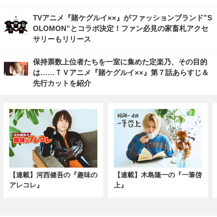
TVアニメ『賭ケグルイ××』がファッションブランド”S
OLOMON”とコラボ決定！ファン必見の家畜札アクセ
サリーもリリース
保持票数上位者たちを一室に集めた定楽乃、その目的
は……ＴＶアニメ『賭ケグルイ××』第７話あらすじ＆
先行カットを紹介
【連載】河西健吾の『趣味の
【連載】木島隆一の『一筆啓
アレコレ』
上』