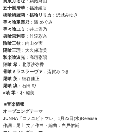
黄泉月るな
：鵜殿麻由
五十嵐清華
：福原綾香
桃喰綺羅莉・桃喰リリカ
：沢城みゆき
等々喰定楽乃
：潘 めぐみ
等々喰ユミ
：井上遥乃
蟲喰恵利美
：竹達彩奈
陰喰三欲
：内山夕実
陽喰三理
：大久保瑠美
和楽喰淑光
：高垣彩陽
狛喰 希
：北原沙弥香
骨喰ミラスラーヴァ
：斎賀みつき
尾喰 茨
：細谷佳正
尾喰 凜
：石田 彰
×喰 零
：朴 璐美
■音楽情報
オープニングテーマ
JUNNA「コノユビトマレ」1月23日(水)Release
作詞：尾上 文／作曲・編曲：白戸佑輔