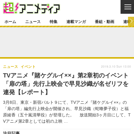
CL
ホーム
ニュース
特集
連載マンガ
番組・動画
連載
ニュース
ニュース一覧
アニメ
特集
ゲーム・アプリ
マンガ
特集一覧
カバー
連載マンガ
2019.3.10 Sun 13:00
ニュース
イベント
映画
音楽
インタビュー
レポート
連載マンガ一覧
連載一覧
番組・動画
TVアニメ『賭ケグルイ××』第2章初のイベント
グッズ
イベント
「扉の塔」先行上映会で早見沙織が名ゼリフを
ラキりす
番組・動画一覧
ラジオ
連載・ブログ
連発【レポート】
声優
コスプレ
動画
連載・ブログ一覧
コラム
3月8日、東京・新宿バルト９にて、TVアニメ『賭ケグルイ××』の
舞台
新帝スタ
「扉の塔」編先行上映会が開催され、早見沙織（蛇喰夢子役）と福
編集部ブログ・お知らせ
原綾香（五十嵐清華役）が登壇した。 放送開始3ヶ月目にして、T
Vアニメ第2章としては初の上映 …
注目記事