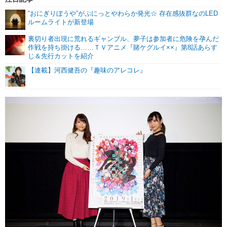
“おにぎりぼうや”がぷにっとやわらか発光☆ 存在感抜群なのLED
ルームライトが新登場
裏切り者出現に荒れるギャンブル、夢子は参加者に危険を孕んだ
作戦を持ち掛ける……ＴＶアニメ『賭ケグルイ××』第8話あらす
じ＆先行カットを紹介
【連載】河西健吾の『趣味のアレコレ』