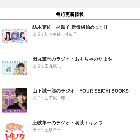
番組更新情報
紡木吏佐・林鼓子 新番組始めます!!
出演：紡木吏佐、林鼓子
田丸篤志のラジオ・おもちゃのたまや
出演：田丸篤志
山下誠一郎のラジオ・YOUR SEICHI BOOKS
出演：山下誠一郎
土岐隼一のラジオ・喫茶トキノワ
出演：土岐隼一