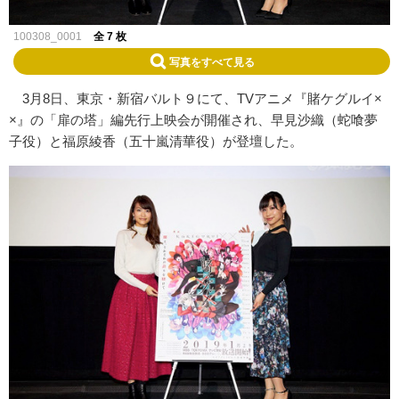
100308_0001
全 7 枚
写真をすべて見る
3月8日、東京・新宿バルト９にて、TVアニメ『賭ケグルイ×
×』の「扉の塔」編先行上映会が開催され、早見沙織（蛇喰夢
子役）と福原綾香（五十嵐清華役）が登壇した。