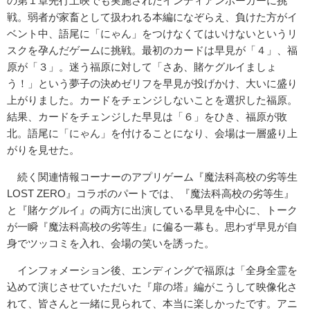
の第１章先行上映でも実施されたインディアンポーカーに挑
戦。弱者が家畜として扱われる本編になぞらえ、負けた方がイ
ベント中、語尾に「にゃん」をつけなくてはいけないというリ
スクを孕んだゲームに挑戦。最初のカードは早見が「４」、福
原が「３」。迷う福原に対して「さあ、賭ケグルイましょ
う！」という夢子の決めゼリフを早見が投げかけ、大いに盛り
上がりました。カードをチェンジしないことを選択した福原。
結果、カードをチェンジした早見は「６」をひき、福原が敗
北。語尾に「にゃん」を付けることになり、会場は一層盛り上
がりを見せた。
続く関連情報コーナーのアプリゲーム『魔法科高校の劣等生
LOST ZERO』コラボのパートでは、『魔法科高校の劣等生』
と『賭ケグルイ』の両方に出演している早見を中心に、トーク
が一瞬『魔法科高校の劣等生』に偏る一幕も。思わず早見が自
身でツッコミを入れ、会場の笑いを誘った。
インフォメーション後、エンディングで福原は「全身全霊を
込めて演じさせていただいた『扉の塔』編がこうして映像化さ
れて、皆さんと一緒に見られて、本当に楽しかったです。アニ