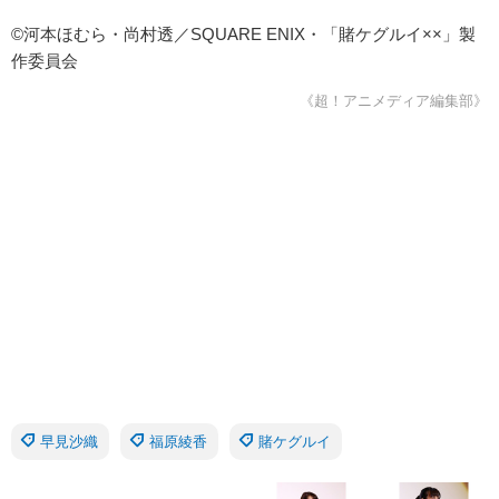
©河本ほむら・尚村透／SQUARE ENIX・「賭ケグルイ××」製
作委員会
《超！アニメディア編集部》
早見沙織
福原綾香
賭ケグルイ