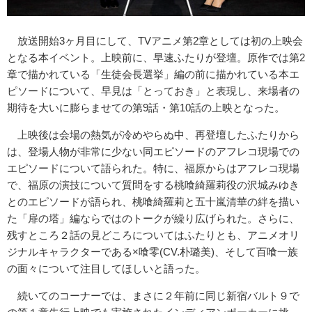
放送開始3ヶ月目にして、TVアニメ第2章としては初の上映会
となる本イベント。上映前に、早速ふたりが登壇。原作では第2
章で描かれている「生徒会長選挙」編の前に描かれている本エ
ピソードについて、早見は「とっておき」と表現し、来場者の
期待を大いに膨らませての第9話・第10話の上映となった。
上映後は会場の熱気が冷めやらぬ中、再登壇したふたりから
は、登場人物が非常に少ない同エピソードのアフレコ現場での
エピソードについて語られた。特に、福原からはアフレコ現場
で、福原の演技について質問をする桃喰綺羅莉役の沢城みゆき
とのエピソードが語られ、桃喰綺羅莉と五十嵐清華の絆を描い
た「扉の塔」編ならではのトークが繰り広げられた。さらに、
残すところ２話の見どころについてはふたりとも、アニメオリ
ジナルキャラクターである×喰零(CV.朴璐美)、そして百喰一族
の面々について注目してほしいと語った。
続いてのコーナーでは、まさに２年前に同じ新宿バルト９で