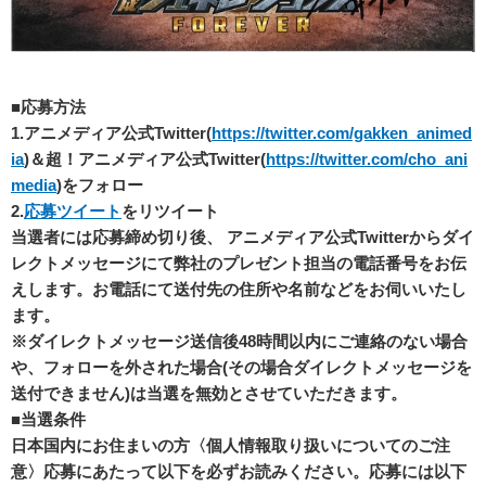
■応募方法
1.
アニメディア公式Twitter(
https://twitter.com/gakken_animed
ia
)＆超！アニメディア公式Twitter(
https://twitter.com/cho_ani
media
)をフォロー
2.
応募ツイート
をリツイート
当選者には応募締め切り後、 アニメディア公式Twitterからダイ
レクトメッセージにて弊社のプレゼント担当の電話番号をお伝
えします。お電話にて送付先の住所や名前などをお伺いいたし
ます。
※ダイレクトメッセージ送信後48時間以内にご連絡のない場合
や、フォローを外された場合(その場合ダイレクトメッセージを
送付できません)は当選を無効とさせていただきます。
■
当選条件
日本国内にお住まいの方〈個人情報取り扱いについてのご注
意〉応募にあたって以下を必ずお読みください。応募には以下