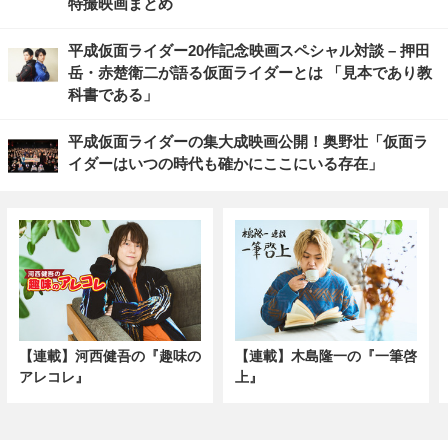
特撮映画まとめ
平成仮面ライダー20作記念映画スペシャル対談 – 押田
岳・赤楚衛二が語る仮面ライダーとは 「見本であり教
科書である」
平成仮面ライダーの集大成映画公開！奥野壮「仮面ラ
イダーはいつの時代も確かにここにいる存在」
【連載】河西健吾の『趣味の
【連載】木島隆一の『一筆啓
アレコレ』
上』