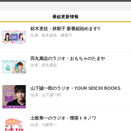
番組更新情報
紡木吏佐・林鼓子 新番組始めます!!
出演：紡木吏佐、林鼓子
田丸篤志のラジオ・おもちゃのたまや
出演：田丸篤志
山下誠一郎のラジオ・YOUR SEICHI BOOKS
出演：山下誠一郎
土岐隼一のラジオ・喫茶トキノワ
出演：土岐隼一