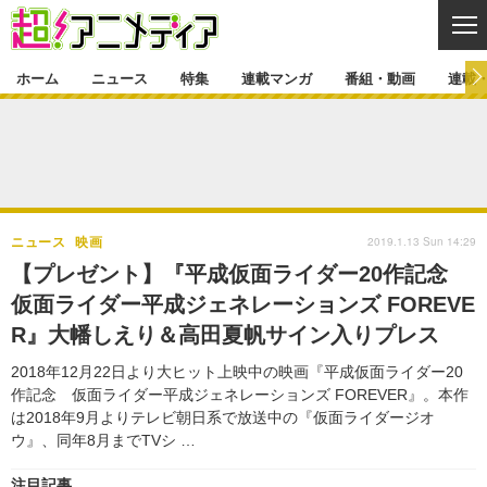
CL
ホーム
ニュース
特集
連載マンガ
番組・動画
連載
ニュース
ニュース一覧
アニメ
特集
ゲーム・アプリ
マンガ
特集一覧
カバー
連載マンガ
2019.1.13 Sun 14:29
ニュース
映画
映画
音楽
インタビュー
レポート
連載マンガ一覧
連載一覧
番組・動画
【プレゼント】『平成仮面ライダー20作記念
グッズ
イベント
仮面ライダー平成ジェネレーションズ FOREVE
ラキりす
番組・動画一覧
ラジオ
連載・ブログ
R』大幡しえり＆高田夏帆サイン入りプレス
声優
コスプレ
動画
連載・ブログ一覧
コラム
2018年12月22日より大ヒット上映中の映画『平成仮面ライダー20
舞台
新帝スタ
作記念 仮面ライダー平成ジェネレーションズ FOREVER』。本作
編集部ブログ・お知らせ
は2018年9月よりテレビ朝日系で放送中の『仮面ライダージオ
ウ』、同年8月までTVシ …
注目記事