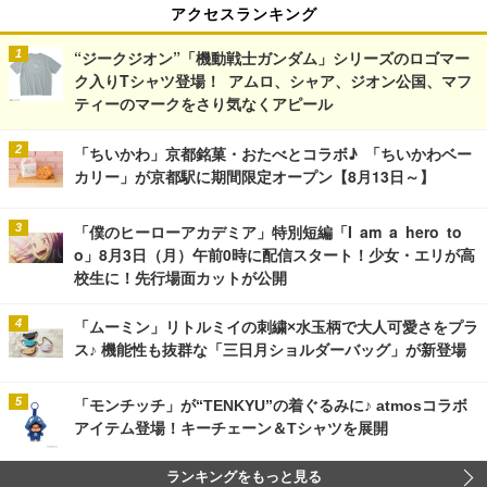
アクセスランキング
“ジークジオン”「機動戦士ガンダム」シリーズのロゴマー
ク入りTシャツ登場！ アムロ、シャア、ジオン公国、マフ
ティーのマークをさり気なくアピール
「ちいかわ」京都銘菓・おたべとコラボ♪ 「ちいかわベー
カリー」が京都駅に期間限定オープン【8月13日～】
「僕のヒーローアカデミア」特別短編「I am a hero to
o」8月3日（月）午前0時に配信スタート！少女・エリが高
校生に！先行場面カットが公開
「ムーミン」リトルミイの刺繍×水玉柄で大人可愛さをプラ
ス♪ 機能性も抜群な「三日月ショルダーバッグ」が新登場
「モンチッチ」が“TENKYU”の着ぐるみに♪ atmosコラボ
アイテム登場！キーチェーン＆Tシャツを展開
ランキングをもっと見る