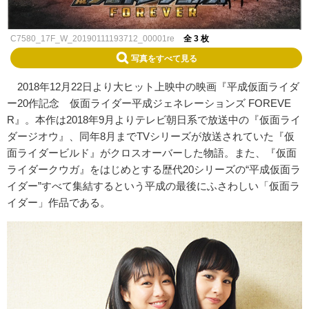
C7580_17F_W_20190111193712_00001re
全 3 枚
写真をすべて見る
2018年12月22日より大ヒット上映中の映画『平成仮面ライダ
ー20作記念 仮面ライダー平成ジェネレーションズ FOREVE
R』。本作は2018年9月よりテレビ朝日系で放送中の『仮面ライ
ダージオウ』、同年8月までTVシリーズが放送されていた『仮
面ライダービルド』がクロスオーバーした物語。また、『仮面
ライダークウガ』をはじめとする歴代20シリーズの“平成仮面ラ
イダー”すべて集結するという平成の最後にふさわしい「仮面ラ
イダー」作品である。