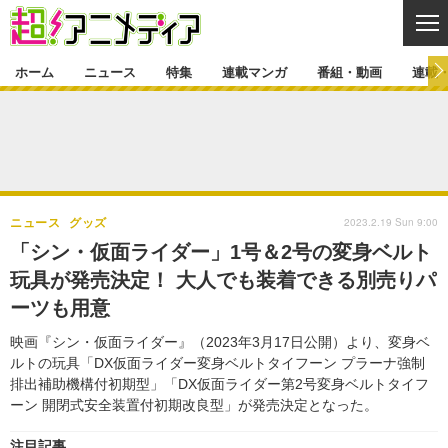
CL
ホーム
ニュース
特集
連載マンガ
番組・動画
連載
ニュース
ニュース一覧
アニメ
特集
ゲーム・アプリ
マンガ
特集一覧
カバー
連載マンガ
2023.2.19 Sun 9:00
ニュース
グッズ
映画
音楽
インタビュー
レポート
連載マンガ一覧
連載一覧
番組・動画
「シン・仮面ライダー」1号＆2号の変身ベルト
グッズ
イベント
玩具が発売決定！ 大人でも装着できる別売りパ
ラキりす
番組・動画一覧
ラジオ
連載・ブログ
ーツも用意
声優
コスプレ
動画
連載・ブログ一覧
コラム
映画『シン・仮面ライダー』（2023年3月17日公開）より、変身ベ
舞台
新帝スタ
ルトの玩具「DX仮面ライダー変身ベルトタイフーン プラーナ強制
編集部ブログ・お知らせ
排出補助機構付初期型」「DX仮面ライダー第2号変身ベルトタイフ
ーン 開閉式安全装置付初期改良型」が発売決定となった。
注目記事