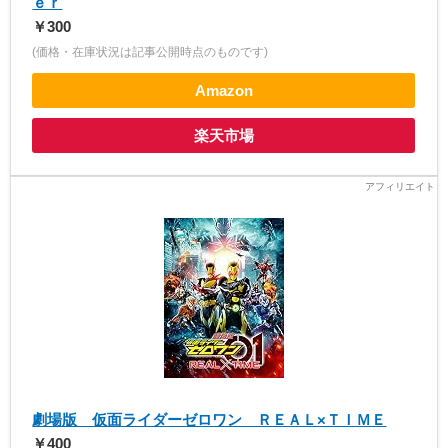
ｅｒ
￥300
(価格・在庫状況は記事公開時点のものです)
Amazon
楽天市場
劇場版 仮面ライダーゼロワン ＲＥＡＬ×ＴＩＭＥ
￥400