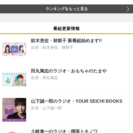
ランキングをもっと見る
番組更新情報
紡木吏佐・林鼓子 新番組始めます!!
出演：紡木吏佐、林鼓子
田丸篤志のラジオ・おもちゃのたまや
出演：田丸篤志
山下誠一郎のラジオ・YOUR SEICHI BOOKS
出演：山下誠一郎
土岐隼一のラジオ・喫茶トキノワ