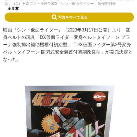
型」（C）石森プロ・東映/2023「シン・仮面ライダー」製作委員会
全 9 枚
写真をすべて見る
映画『シン・仮面ライダー』（2023年3月17日公開）より、変
身ベルトの玩具「DX仮面ライダー変身ベルトタイフーン プラ
ーナ強制排出補助機構付初期型」「DX仮面ライダー第2号変身
ベルトタイフーン 開閉式安全装置付初期改良型」が発売決定と
なった。