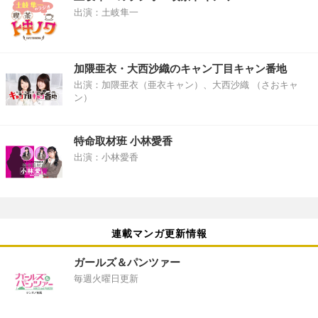
出演：土岐隼一
加隈亜衣・大西沙織のキャン丁目キャン番地
出演：加隈亜衣（亜衣キャン）、大西沙織 （さおキャ
ン）
特命取材班 小林愛香
出演：小林愛香
連載マンガ更新情報
ガールズ＆パンツァー
毎週火曜日更新