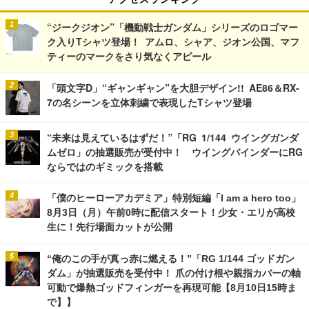
“ジークジオン”「機動戦士ガンダム」シリーズのロゴマー
ク入りTシャツ登場！ アムロ、シャア、ジオン公国、マフ
ティーのマークをさり気なくアピール
「頭文字D」“ギャンギャン”を大胆デザイン!! AE86＆RX-
7の名シーンを立体刺繍で表現したTシャツ登場
“未来は見えているはずだ！”「RG 1/144 ウイングガンダ
ムゼロ」の抽選販売が受付中！ ウイングバインダーにRG
ならではのギミックを搭載
「僕のヒーローアカデミア」特別短編「I am a hero too」
8月3日（月）午前0時に配信スタート！少女・エリが高校
生に！先行場面カットが公開
“俺のこの手が真っ赤に燃える！”「RG 1/144 ゴッドガン
ダム」が抽選販売を受付中！ 爪の付け根や親指カバーの軸
可動で爆熱ゴッドフィンガーを再現可能【8月10日15時ま
で】】