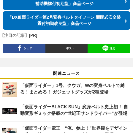
補助機構付初期型」商品ページ
「DX仮面ライダー第2号変身ベルトタイフーン 開閉式安全装
置付初期改良型」商品ページ
【注目の記事】[PR]
シェア
ポスト
送る
関連ニュース
「仮面ライダー」1号、クウガ、Wの変身ベルトで縛
る！まとめる！ ガジェットグッズが2種登場
「仮面ライダーBLACK SUN」変身ベルト史上初！ 自
動変形ギミック搭載の“世紀王サンドライバー”が登場
「仮面ライダー電王」“俺、参上！”世界観をデザイン