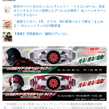
悟空やベジータのカッコいいTシャツ！ 「ドラゴンボール」完全
オリジナルイラスト採用したアパレルが発売！ 名シーンオマージ
ュがたまらない♪
「仮面ライダー」1号、クウガ、Wの変身ベルトで縛る！まとめ
る！ ガジェットグッズが2種登場
【連載】河西健吾の『趣味のアレコレ』
「DX仮面ライダー変身ベルトタイフーン プラーナ強制排出補助機構付初期
型」「DX仮面ライダー第2号変身ベルトタイフーン 開閉式安全装置付初期改良