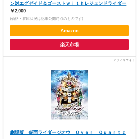
ン対エグゼイド＆ゴーストｗｉｔｈレジェンドライダー
￥2,000
(価格・在庫状況は記事公開時点のものです)
Amazon
楽天市場
劇場版 仮面ライダージオウ Ｏｖｅｒ Ｑｕａｒｔｚ