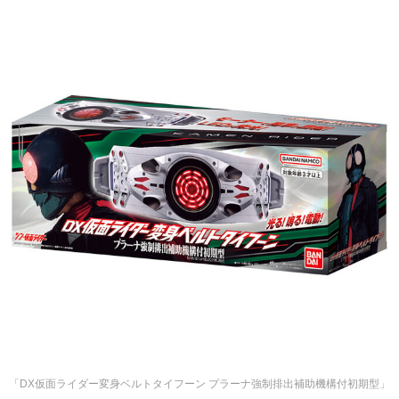
「DX仮面ライダー変身ベルトタイフーン プラーナ強制排出補助機構付初期型」