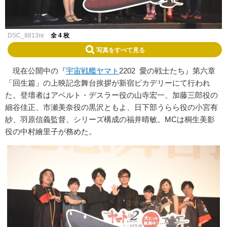
DSC_8813re
全 4 枚
写真をすべて見る
現在公開中の『
宇宙戦艦ヤマト
2202 愛の戦士たち』第六章
「回生篇」の上映記念舞台挨拶が新宿ピカデリーにて行われ
た。登壇者はアベルト・デスラー役の山寺宏一、加藤三郎役の
細谷佳正、市瀬美奈役の黒沢ともよ、日下部うらら役の小宮有
紗、羽原信義監督、シリーズ構成の福井晴敏。MCは桐生美影
役の中村繪里子が務めた。