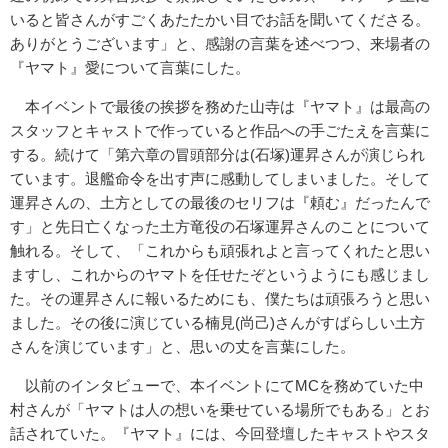
いると皆さんがすごくあたたかい目でお話を聞いてくださる。
ありがとうございます」と、感謝の言葉を述べつつ、来場者の
『ヤマト』愛について言葉にした。
本イベントで最後の挨拶を務めた山寺は『ヤマト』は最高の
スタッフとキャストで作っていると作品への手ごたえを言葉に
する。続けて「第六章の冒頭部分は(石塚)運昇さんが演じられ
ています。退艦命令を出す声に感動してしまいました。そして
運昇さんの、土方としての最後のセリフは『頼む』だったんで
す」と先日亡くなった土方竜役の石塚運昇さんのことについて
触れる。そして、「これからも頑張れよと言ってくれたと思い
ますし、これからのヤマトを任せたぞというようにも感じまし
た。その運昇さんに報いるためにも、僕たちは頑張ろうと思い
ました。その後に演じている楠見(尚己)さんがすばらしい土方
さんを演じています」と、思いの丈を言葉にした。
以前のインタビューで、本イベントにてMCを務めていた中
村さんが「ヤマトは人の想いを乗せている場所でもある」とお
話されていた。『ヤマト』には、今回登壇したキャストやスタ