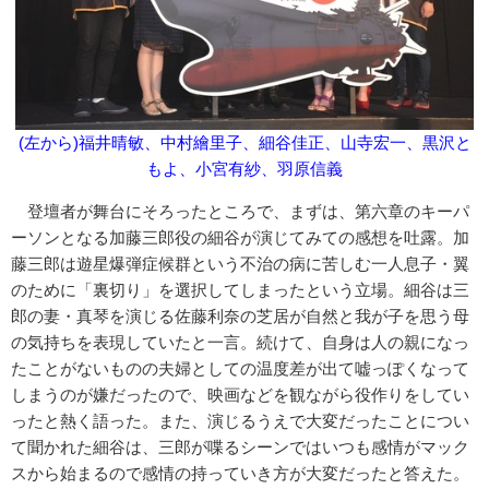
(左から)福井晴敏、中村繪里子、細谷佳正、山寺宏一、黒沢と
もよ、小宮有紗、羽原信義
登壇者が舞台にそろったところで、まずは、第六章のキーパ
ーソンとなる加藤三郎役の細谷が演じてみての感想を吐露。加
藤三郎は遊星爆弾症候群という不治の病に苦しむ一人息子・翼
のために「裏切り」を選択してしまったという立場。細谷は三
郎の妻・真琴を演じる佐藤利奈の芝居が自然と我が子を思う母
の気持ちを表現していたと一言。続けて、自身は人の親になっ
たことがないものの夫婦としての温度差が出て嘘っぽくなって
しまうのが嫌だったので、映画などを観ながら役作りをしてい
ったと熱く語った。また、演じるうえで大変だったことについ
て聞かれた細谷は、三郎が喋るシーンではいつも感情がマック
スから始まるので感情の持っていき方が大変だったと答えた。