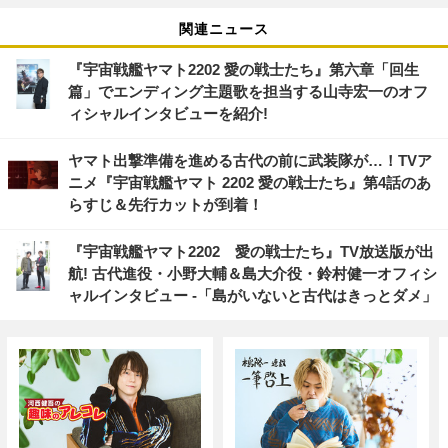
関連ニュース
『宇宙戦艦ヤマト2202 愛の戦士たち』第六章「回生
篇」でエンディング主題歌を担当する山寺宏一のオフ
ィシャルインタビューを紹介!
ヤマト出撃準備を進める古代の前に武装隊が…！TVア
ニメ『宇宙戦艦ヤマト 2202 愛の戦士たち』第4話のあ
らすじ＆先行カットが到着！
『宇宙戦艦ヤマト2202 愛の戦士たち』TV放送版が出
航! 古代進役・小野大輔＆島大介役・鈴村健一オフィシ
ャルインタビュー -「島がいないと古代はきっとダメ」