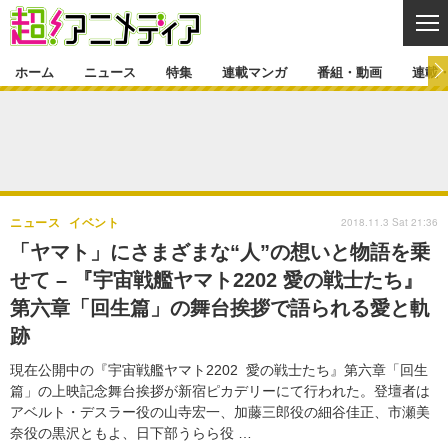
CL
ホーム
ニュース
特集
連載マンガ
番組・動画
連載
ニュース
ニュース一覧
アニメ
特集
ゲーム・アプリ
マンガ
特集一覧
カバー
連載マンガ
2018.11.3 Sat 21:36
ニュース
イベント
映画
音楽
インタビュー
レポート
連載マンガ一覧
連載一覧
番組・動画
「ヤマト」にさまざまな“人”の想いと物語を乗
グッズ
イベント
せて – 『宇宙戦艦ヤマト2202 愛の戦士たち』
ラキりす
番組・動画一覧
ラジオ
連載・ブログ
第六章「回生篇」の舞台挨拶で語られる愛と軌
声優
コスプレ
動画
連載・ブログ一覧
コラム
跡
舞台
新帝スタ
編集部ブログ・お知らせ
現在公開中の『宇宙戦艦ヤマト2202 愛の戦士たち』第六章「回生
篇」の上映記念舞台挨拶が新宿ピカデリーにて行われた。登壇者は
アベルト・デスラー役の山寺宏一、加藤三郎役の細谷佳正、市瀬美
奈役の黒沢ともよ、日下部うらら役 …