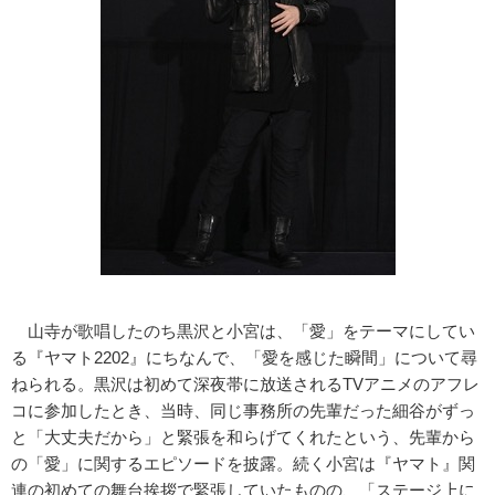
山寺が歌唱したのち黒沢と小宮は、「愛」をテーマにしてい
る『ヤマト2202』にちなんで、「愛を感じた瞬間」について尋
ねられる。黒沢は初めて深夜帯に放送されるTVアニメのアフレ
コに参加したとき、当時、同じ事務所の先輩だった細谷がずっ
と「大丈夫だから」と緊張を和らげてくれたという、先輩から
の「愛」に関するエピソードを披露。続く小宮は『ヤマト』関
連の初めての舞台挨拶で緊張していたものの、「ステージ上に