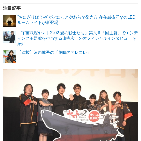
注目記事
“おにぎりぼうや”がぷにっとやわらか発光☆ 存在感抜群なのLED
ルームライトが新登場
『宇宙戦艦ヤマト2202 愛の戦士たち』第六章「回生篇」でエンデ
ィング主題歌を担当する山寺宏一のオフィシャルインタビューを
紹介!
【連載】河西健吾の『趣味のアレコレ』