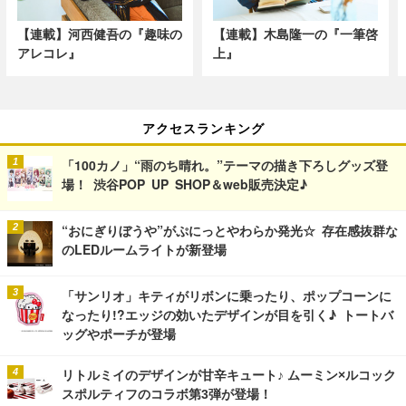
【連載】河西健吾の『趣味の
【連載】木島隆一の『一筆啓
アレコレ』
上』
アクセスランキング
「100カノ」“雨のち晴れ。”テーマの描き下ろしグッズ登
場！ 渋谷POP UP SHOP＆web販売決定♪
“おにぎりぼうや”がぷにっとやわらか発光☆ 存在感抜群な
のLEDルームライトが新登場
「サンリオ」キティがリボンに乗ったり、ポップコーンに
なったり!?エッジの効いたデザインが目を引く♪ トートバ
ッグやポーチが登場
リトルミイのデザインが甘辛キュート♪ ムーミン×ルコック
スポルティフのコラボ第3弾が登場！