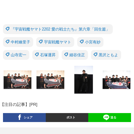
『宇宙戦艦ヤマト2202 愛の戦士たち』第六章「回生篇」
中村繪里子
宇宙戦艦ヤマト
小宮有紗
山寺宏一
石塚運昇
細谷佳正
黒沢ともよ
【注目の記事】[PR]
シェア
ポスト
送る