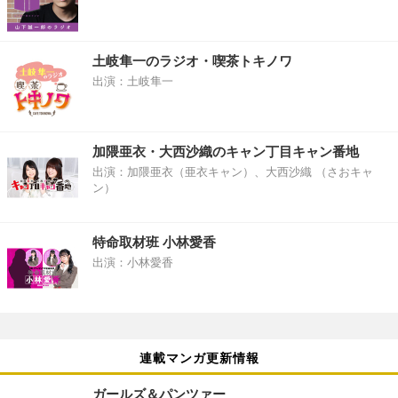
土岐隼一のラジオ・喫茶トキノワ
出演：土岐隼一
加隈亜衣・大西沙織のキャン丁目キャン番地
出演：加隈亜衣（亜衣キャン）、大西沙織 （さおキャ
ン）
特命取材班 小林愛香
出演：小林愛香
連載マンガ更新情報
ガールズ＆パンツァー