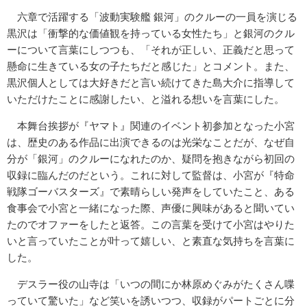
六章で活躍する「波動実験艦 銀河」のクルーの一員を演じる
黒沢は「衝撃的な価値観を持っている女性たち」と銀河のクル
ーについて言葉にしつつも、「それが正しい、正義だと思って
懸命に生きている女の子たちだと感じた」とコメント。また、
黒沢個人としては大好きだと言い続けてきた島大介に指導して
いただけたことに感謝したい、と溢れる想いを言葉にした。
本舞台挨拶が『ヤマト』関連のイベント初参加となった小宮
は、歴史のある作品に出演できるのは光栄なことだが、なぜ自
分が「銀河」のクルーになれたのか、疑問を抱きながら初回の
収録に臨んだのだという。これに対して監督は、小宮が『特命
戦隊ゴーバスターズ』で素晴らしい発声をしていたこと、ある
食事会で小宮と一緒になった際、声優に興味があると聞いてい
たのでオファーをしたと返答。この言葉を受けて小宮はやりた
いと言っていたことが叶って嬉しい、と素直な気持ちを言葉に
した。
デスラー役の山寺は「いつの間にか林原めぐみがたくさん喋
っていて驚いた」など笑いを誘いつつ、収録がパートごとに分