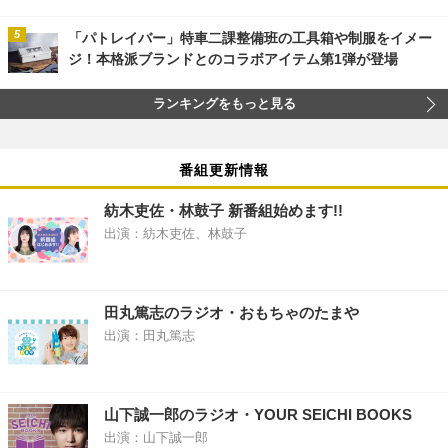
「パトレイバー」特車二課整備班の工具箱や制服をイメー
ジ！本格派ブランドとのコラボアイテム第1弾が登場
ランキングをもっと見る
番組更新情報
紡木吏佐・林鼓子 新番組始めます!!
出演：紡木吏佐、林鼓子
田丸篤志のラジオ・おもちゃのたまや
出演：田丸篤志
山下誠一郎のラジオ・YOUR SEICHI BOOKS
出演：山下誠一郎